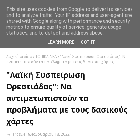
This site uses cookies from Google to deliver its services
and to analyze traffic. Your IP address and user-agent are
shared with Google along with performance and security
metrics to ensure quality of service, generate usage
statistics, and to detect and address abuse.
LEARN MORE
GOT IT
Αρχική σελίδα
ΤΟΠΙΚΑ ΝΕΑ
"Λαϊκή Συσπείρωση Ορεστιάδας": Να
αντιμετωπιστούν τα προβλήματα με τους δασικούς χάρτες
"Λαϊκή Συσπείρωση
Ορεστιάδας": Να
αντιμετωπιστούν τα
προβλήματα με τους δασικούς
χάρτες
Faros24
Ιανουαρίου 18, 2022