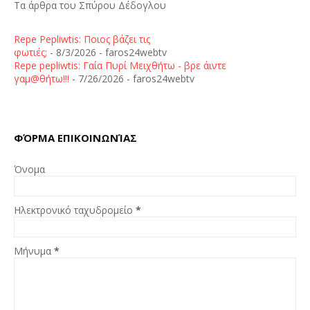
Τα άρθρα του Σπύρου Δέδογλου
Repe Pepliwtis: Ποιος βάζει τις
φωτιές;
- 8/3/2026
- faros24webtv
Repe pepliwtis: Γαία Πυρί Μειχθήτω - βρε άιντε
γαμ@θήτω!!!
- 7/26/2026
- faros24webtv
ΦΌΡΜΑ ΕΠΙΚΟΙΝΩΝΊΑΣ
Όνομα
Ηλεκτρονικό ταχυδρομείο
*
Μήνυμα
*