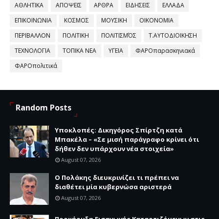
ΑΘΛΗΤΙΚΑ
ΑΠΟΨΕΙΣ
ΑΡΘΡΑ
ΕΙΔΗΣΕΙΣ
ΕΛΛΑΔΑ
ΕΠΙΚΟΙΝΩΝΙΑ
ΚΟΣΜΟΣ
ΜΟΥΣΙΚΗ
ΟΙΚΟΝΟΜΙΑ
ΠΕΡΙΒΑΛΛΟΝ
ΠΟΛΙΤΙΚΗ
ΠΟΛΙΤΙΣΜΌΣ
Τ.ΑΥΤΟΔΙΟΙΚΗΣΗ
ΤΕΧΝΟΛΟΓΙΑ
ΤΟΠΙΚΑ ΝΕΑ
ΥΓΕΙΑ
ΦΑΡΟπαρασκηνιακά
ΦΑΡΟπολιτικά
Random Posts
Υποκλοπές: Δικηγόρος Σπίρτζη κατά
Μπακέλα – «Σε μισή παράγραφο κρίνει ότι
δήθεν δεν υπάρχουν νέα στοιχεία»
August 07, 2026
Ο Πολάκης διευκρινίζει τι πρέπει να
διαθέτει μία κυβερνώσα αριστερά
August 07, 2026