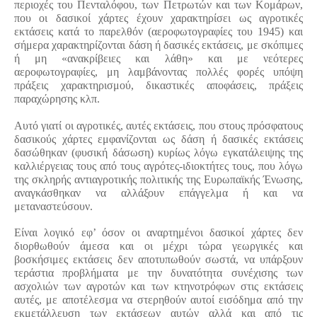
περιοχές του Πενταλόφου, των Πετρωτών και των Κομάρων, 
που οι δασικοί χάρτες έχουν χαρακτηρίσει ως αγροτικές 
εκτάσεις κατά το παρελθόν (αεροφωτογραφίες του 1945) και 
σήμερα χαρακτηρίζονται δάση ή δασικές εκτάσεις, με σκόπιμες 
ή μη «ανακρίβειες και λάθη» και με νεότερες 
αεροφωτογραφίες, μη λαμβάνοντας πολλές φορές υπόψη 
πράξεις χαρακτηρισμού, δικαστικές αποφάσεις, πράξεις 
παραχώρησης κλπ.
Αυτό γιατί οι αγροτικές, αυτές εκτάσεις, που στους πρόσφατους 
δασικούς χάρτες εμφανίζονται ως δάση ή δασικές εκτάσεις 
δασώθηκαν (φυσική δάσωση) κυρίως λόγω εγκατάλειψης της 
καλλιέργειας τους από τους αγρότες-ιδιοκτήτες τους, που λόγω 
της σκληρής αντιαγροτικής πολιτικής της Ευρωπαϊκής Ένωσης, 
αναγκάσθηκαν να αλλάξουν επάγγελμα ή και να 
μεταναστεύσουν.
Είναι λογικό εφ’ όσον οι αναρτημένοι δασικοί χάρτες δεν 
διορθωθούν άμεσα και οι μέχρι τώρα γεωργικές και 
βοσκήσιμες εκτάσεις δεν αποτυπωθούν σωστά, να υπάρξουν 
τεράστια προβλήματα με την δυνατότητα συνέχισης των 
ασχολιών των αγροτών και των κτηνοτρόφων στις εκτάσεις 
αυτές, με αποτέλεσμα να στερηθούν αυτοί εισόδημα από την 
εκμετάλλευση των εκτάσεων αυτών αλλά και από τις 