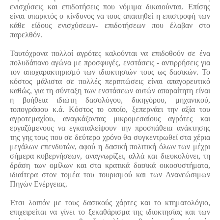
ενισχύσεις και επιδοτήσεις που νόμιμα δικαιούνται. Επίσης 
είναι υπαρκτός ο κίνδυνος να τους απαιτηθεί η επιστροφή των 
κάθε είδους ενισχύσεων- επιδοτήσεων που έλαβαν στο 
παρελθόν.
Ταυτόχρονα πολλοί αγρότες καλούνται να επιδοθούν σε ένα 
πολυδάπανο αγώνα με προσφυγές, ενστάσεις - αντιρρήσεις για 
τον αποχαρακτηρισμό των ιδιοκτησιών τους ως δασικών. Το 
κόστος μάλιστα σε πολλές περιπτώσεις είναι απαγορευτικό 
καθώς, για τη σύνταξη των ενστάσεων αυτών απαραίτητη είναι 
η βοήθεια ιδιώτη δασολόγου, δικηγόρου, μηχανικού, 
τοπογράφου κ.ά. Κόστος το οποίο, ξεπερνάει την αξία του 
αγροτεμαχίου, αναγκάζοντας μικρομεσαίους αγρότες και 
εργαζόμενους να εγκαταλείψουν την προσπάθεια ανάκτησης 
της γης τους που σε δεύτερο χρόνο θα συγκεντρωθεί στα χέρια 
μεγάλων επενδυτών, αφού η δασική πολιτική όλων των μέχρι 
σήμερα κυβερνήσεων, αναγνωρίζει, αλλά και διευκολύνει, τη 
δράση των ομίλων και στα κρατικά δασικά οικοσυστήματα, 
ιδιαίτερα στον τομέα του τουρισμού και των Ανανεώσιμων 
Πηγών Ενέργειας.
Έτσι λοιπόν με τους δασικούς χάρτες και το κτηματολόγιο, 
επιχειρείται να γίνει το ξεκαθάρισμα της ιδιοκτησίας και των 