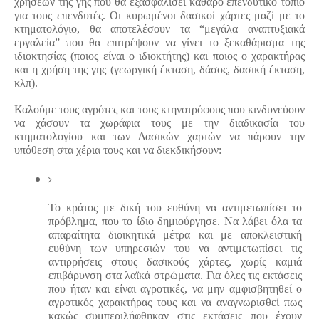
χρήσεων της γης που θα εξασφαλίσει καθαρό επενδυτικό τοπίο 
για τους επενδυτές. Οι κυρωμένοι δασικοί χάρτες μαζί με το 
κτηματολόγιο, θα αποτελέσουν τα “μεγάλα αναπτυξιακά 
εργαλεία” που θα επιτρέψουν να γίνει το ξεκαθάρισμα της 
ιδιοκτησίας (ποιος είναι ο ιδιοκτήτης) και ποιος ο χαρακτήρας 
και η χρήση της γης (γεωργική έκταση, δάσος, δασική έκταση, 
κλπ).
Καλούμε τους αγρότες και τους κτηνοτρόφους που κινδυνεύουν 
να χάσουν τα χωράφια τους με την διαδικασία του 
κτηματολογίου και των Δασικών χαρτών να πάρουν την 
υπόθεση στα χέρια τους και να διεκδικήσουν: 
Το κράτος με δική του ευθύνη να αντιμετωπίσει το 
πρόβλημα, που το ίδιο δημιούργησε. Να λάβει όλα τα 
απαραίτητα διοικητικά μέτρα και με αποκλειστική 
ευθύνη των υπηρεσιών του να αντιμετωπίσει τις 
αντιρρήσεις στους δασικούς χάρτες, χωρίς καμιά 
επιβάρυνση στα λαϊκά στρώματα. Για όλες τις εκτάσεις 
που ήταν και είναι αγροτικές, να μην αμφισβητηθεί ο 
αγροτικός χαρακτήρας τους και να αναγνωρισθεί πως 
κακώς συμπεριλήφθηκαν στις εκτάσεις που έχουν 