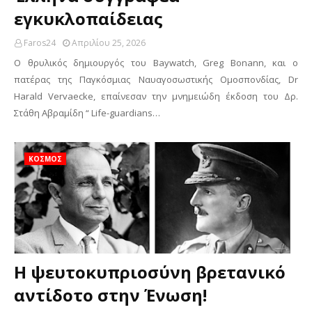
εγκυκλοπαίδειας
Faros24
Απριλίου 25, 2026
Ο θρυλικός δημιουργός του Baywatch, Greg Bonann, και ο
πατέρας της Παγκόσμιας Ναυαγοσωστικής Ομοσπονδίας, Dr
Harald Vervaecke, επαίνεσαν την μνημειώδη έκδοση του Δρ.
Στάθη Αβραμίδη “ Life-guardians…
ΚΟΣΜΟΣ
H ψευτοκυπριοσύνη βρετανικό
αντίδοτο στην Ένωση!