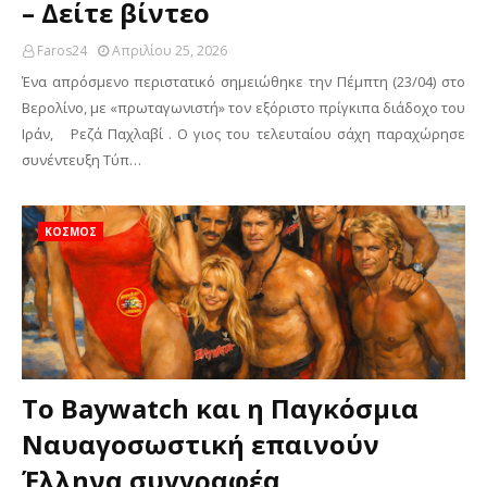
– Δείτε βίντεο
Faros24
Απριλίου 25, 2026
Ένα απρόσμενο περιστατικό σημειώθηκε την Πέμπτη (23/04) στο
Βερολίνο, με «πρωταγωνιστή» τον εξόριστο πρίγκιπα διάδοχο του
Ιράν, Ρεζά Παχλαβί . Ο γιος του τελευταίου σάχη παραχώρησε
συνέντευξη Τύπ…
ΚΟΣΜΟΣ
Το Baywatch και η Παγκόσμια
Ναυαγοσωστική επαινούν
Έλληνα συγγραφέα