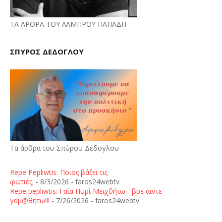
ΤΑ ΑΡΘΡΑ ΤΟΥ ΛΑΜΠΡΟΥ ΠΑΠΑΔΗ
ΣΠΥΡΟΣ ΔΕΔΟΓΛΟΥ
Τα άρθρα του Σπύρου Δέδογλου
Repe Pepliwtis: Ποιος βάζει τις
φωτιές;
- 8/3/2026
- faros24webtv
Repe pepliwtis: Γαία Πυρί Μειχθήτω - βρε άιντε
γαμ@θήτω!!!
- 7/26/2026
- faros24webtv