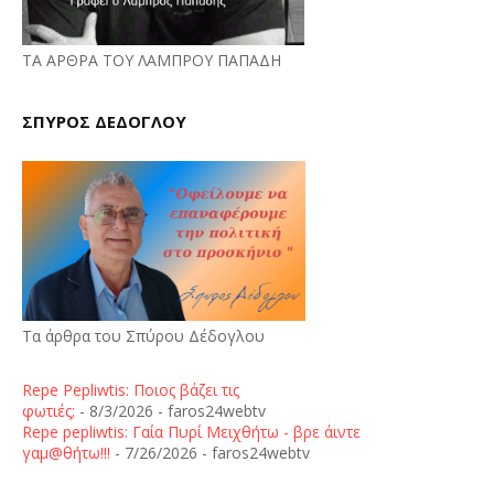
ΤΑ ΑΡΘΡΑ ΤΟΥ ΛΑΜΠΡΟΥ ΠΑΠΑΔΗ
ΣΠΥΡΟΣ ΔΕΔΟΓΛΟΥ
Τα άρθρα του Σπύρου Δέδογλου
Repe Pepliwtis: Ποιος βάζει τις
φωτιές;
- 8/3/2026
- faros24webtv
Repe pepliwtis: Γαία Πυρί Μειχθήτω - βρε άιντε
γαμ@θήτω!!!
- 7/26/2026
- faros24webtv