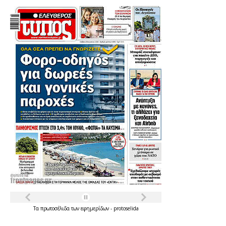
Τα
πρωτοσέλιδα
των
εφημερίδων
-
protoselida