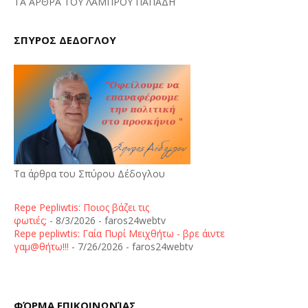
ΤΑ ΑΡΘΡΑ ΤΟΥ ΛΑΜΠΡΟΥ ΠΑΠΑΔΗ
ΣΠΥΡΟΣ ΔΕΔΟΓΛΟΥ
Τα άρθρα του Σπύρου Δέδογλου
Repe Pepliwtis: Ποιος βάζει τις
φωτιές;
- 8/3/2026
- faros24webtv
Repe pepliwtis: Γαία Πυρί Μειχθήτω - βρε άιντε
γαμ@θήτω!!!
- 7/26/2026
- faros24webtv
ΦΌΡΜΑ ΕΠΙΚΟΙΝΩΝΊΑΣ