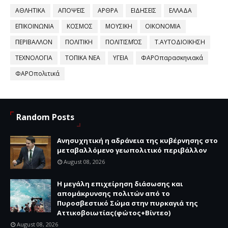
ΑΘΛΗΤΙΚΑ
ΑΠΟΨΕΙΣ
ΑΡΘΡΑ
ΕΙΔΗΣΕΙΣ
ΕΛΛΑΔΑ
ΕΠΙΚΟΙΝΩΝΙΑ
ΚΟΣΜΟΣ
ΜΟΥΣΙΚΗ
ΟΙΚΟΝΟΜΙΑ
ΠΕΡΙΒΑΛΛΟΝ
ΠΟΛΙΤΙΚΗ
ΠΟΛΙΤΙΣΜΌΣ
Τ.ΑΥΤΟΔΙΟΙΚΗΣΗ
ΤΕΧΝΟΛΟΓΙΑ
ΤΟΠΙΚΑ ΝΕΑ
ΥΓΕΙΑ
ΦΑΡΟπαρασκηνιακά
ΦΑΡΟπολιτικά
Random Posts
Ανησυχητική η αδράνεια της κυβέρνησης στο
μεταβαλλόμενο γεωπολιτικό περιβάλλον
August 08, 2026
Η μεγάλη επιχείρηση διάσωσης και
απομάκρυνσης πολιτών από το
Πυροσβεστικό Σώμα στην πυρκαγιά της
Αττικοβοιωτίας(φώτος+Βίντεο)
August 08, 2026