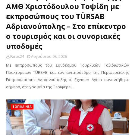
ΑΜΘ Χριστόδουλου Τοψίδη με
εκπροσώπους του TÜRSAB
Αδριανούπολης – Στο επίκεντρο
ο τουρισμός και οι συνοριακές
υποδομές
Faros24
Αυγούστου 08, 2026
Με εκπροσώπους του Συνδέσμου Τουρκικών Ταξιδιωτικών
Πρακτορείων TÜRSAB και τον αντιπρόεδρο της Περιφερειακής
Εκπροσώπησης Αδριανούπολης κ. Egemen Aydin συναντήθηκε
σήμερα, στα γραφεία της Περιφέρει…
ΤΟΠΙΚΑ ΝΕΑ