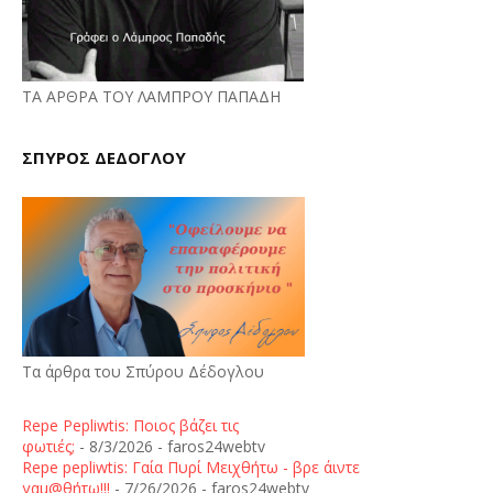
ΤΑ ΑΡΘΡΑ ΤΟΥ ΛΑΜΠΡΟΥ ΠΑΠΑΔΗ
ΣΠΥΡΟΣ ΔΕΔΟΓΛΟΥ
Τα άρθρα του Σπύρου Δέδογλου
Repe Pepliwtis: Ποιος βάζει τις
φωτιές;
- 8/3/2026
- faros24webtv
Repe pepliwtis: Γαία Πυρί Μειχθήτω - βρε άιντε
γαμ@θήτω!!!
- 7/26/2026
- faros24webtv