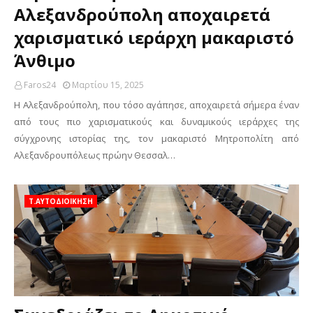
Αλεξανδρούπολη αποχαιρετά
χαρισματικό ιεράρχη μακαριστό
Άνθιμο
Faros24
Μαρτίου 15, 2025
Η Αλεξανδρούπολη, που τόσο αγάπησε, αποχαιρετά σήμερα έναν
από τους πιο χαρισματικούς και δυναμικούς ιεράρχες της
σύγχρονης ιστορίας της, τον μακαριστό Μητροπολίτη από
Αλεξανδρουπόλεως πρώην Θεσσαλ…
Τ.ΑΥΤΟΔΙΟΙΚΗΣΗ