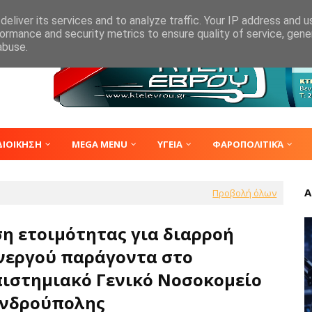
eliver its services and to analyze traffic. Your IP address and 
ormance and security metrics to ensure quality of service, gen
abuse.
ΔΙΟΙΚΗΣΗ
MEGA MENU
ΥΓΕΙΑ
ΦΑΡΟΠΟΛΙΤΙΚΆ
Α
Προβολή όλων
η ετοιμότητας για διαρροή
νεργού παράγοντα στο
ιστημιακό Γενικό Νοσοκομείο
νδρούπολης