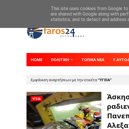
Home
About
Contact
This site uses cookies from Google to d
are shared with Google along with perf
statistics, and to detect and address 
HOME
ΠΟΛΙΤΙΚΗ
ΤΟΠΙΚΑ ΝΕΑ
Τ.ΑΥΤΟ
Εμφάνιση αναρτήσεων με την ετικέτα
ΥΓΕΙΑ
Άσκησ
ΥΓΕΙΑ
ραδιε
Πανεπ
Αλεξα