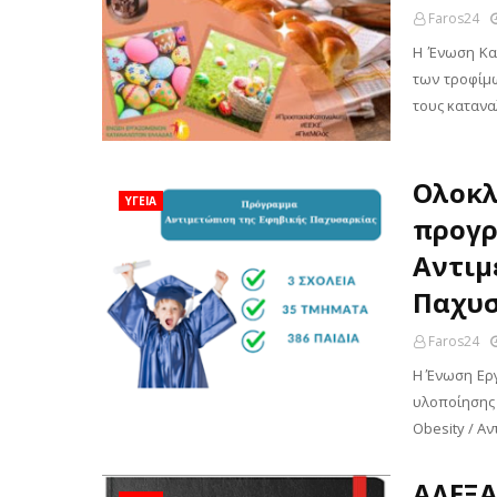
Faros24
Η Ένωση Κα
των τροφίμω
τους κατανα
Ολοκλ
ΥΓΕΙΑ
προγρ
Αντιμ
Παχυσ
Faros24
Η Ένωση Ερ
υλοποίησης
Obesity / Α
ΑΛΕΞΑ