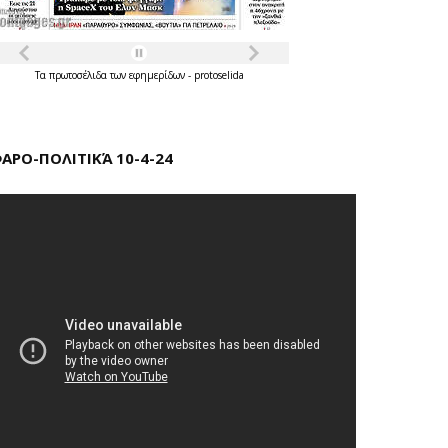
Τα
πρωτοσέλιδα
των
εφημερίδων
-
protoselida
ΑΡΟ-ΠΟΛΙΤΙΚΆ 10-4-24