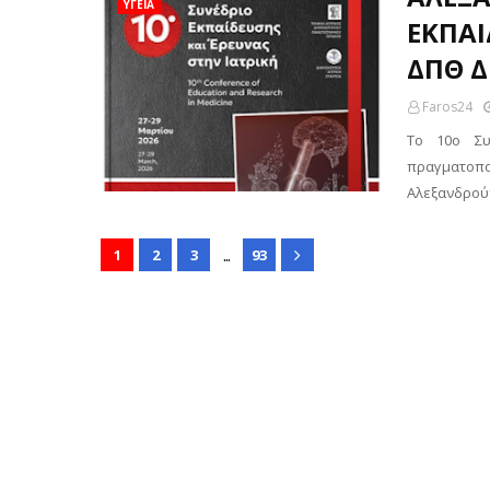
ΥΓΕΙΑ
ΕΚΠΑΙ
ΔΠΘ Δ
Faros24
Το 10o Συ
πραγματοποι
Αλεξανδρούπ
...
1
2
3
93