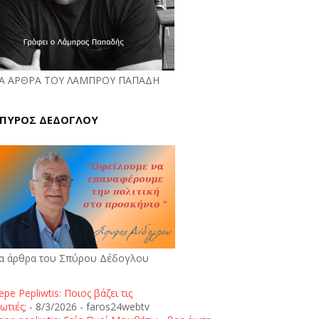
Α ΑΡΘΡΑ ΤΟΥ ΛΑΜΠΡΟΥ ΠΑΠΑΔΗ
ΠΥΡΟΣ ΔΕΔΟΓΛΟΥ
α άρθρα του Σπύρου Δέδογλου
epe Pepliwtis: Ποιος βάζει τις
ωτιές;
- 8/3/2026
- faros24webtv