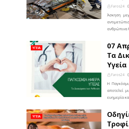
Faros24
Άσκηση μεγ
αντιμετώπισ
ανθρώπινα 
07 Απ
ΥΓΕΙΑ
Τα Δι
Υγεία
Faros24
Η Παγκόσμι
αποτελεί μ
ευημερία κα
Οδηγί
ΥΓΕΙΑ
Τροφί