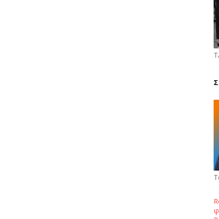
Τ
Σ
Τ
R
φ