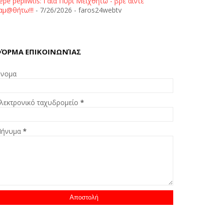
epe pepliwtis: Γαία Πυρί Μειχθήτω - βρε άιντε
αμ@θήτω!!!
- 7/26/2026
- faros24webtv
ΌΡΜΑ ΕΠΙΚΟΙΝΩΝΊΑΣ
νομα
λεκτρονικό ταχυδρομείο
*
ήνυμα
*