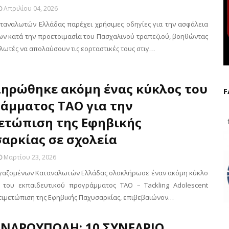
Απριλίου 04, 2026
ταναλωτών Ελλάδας παρέχει χρήσιμες οδηγίες για την ασφάλεια
ν κατά την προετοιμασία του Πασχαλινού τραπεζιού, βοηθώντας
λωτές να απολαύσουν τις εορταστικές τους στιγ…
ηρώθηκε ακόμη ένας κύκλος του
F
άμματος TAO για την
ετώπιση της Εφηβικής
f
αρκίας σε σχολεία
Μαρτίου 23, 2026
γαζομένων Καταναλωτών Ελλάδας ολοκλήρωσε έναν ακόμη κύκλο
 του εκπαιδευτικού προγράμματος TAO – Tackling Adolescent
ντιμετώπιση της Εφηβικής Παχυσαρκίας, επιβεβαιώνον…
ΝΔΡΟΥΠΟΛΗ: 10 ΣΥΝΕΔΡΙΟ