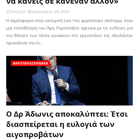
να κάνεις σε κανέναν άλλον»
Faros24
Ιανουαρίου 30, 2026
Η ατμόσφαιρα στην εκπομπή Live You φορτίστηκε απότομα, όταν
μια τοποθέτηση του Άρη Πορτοσάλτε σχετικά με τις ευθύνες για
τον θάνατο των πέντε γυναικών στο εργοστάσιο της «Βιολάντα»
προκάλεσε την έν…
ΦΑΡΟΠΑΡΑΣΚΗΝΙΑΚΆ
Ο Δρ Άδωνις αποκαλύπτει: Έτσι
διασπείρεται η ευλογιά των
αιγοπροβάτων