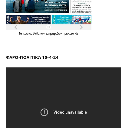
Τα
πρωτοσέλιδα
των
εφημερίδων
-
protoselida
ΦΑΡΟ-ΠΟΛΙΤΙΚΆ 10-4-24