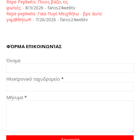
Repe Pepliwtis: Ποιος βάζει τις
φωτιές;
- 8/3/2026
- faros24webtv
Repe pepliwtis: Γαία Πυρί Μειχθήτω - βρε άιντε
γαμ@θήτω!!!
- 7/26/2026
- faros24webtv
ΦΌΡΜΑ ΕΠΙΚΟΙΝΩΝΊΑΣ
Όνομα
Ηλεκτρονικό ταχυδρομείο
*
Μήνυμα
*