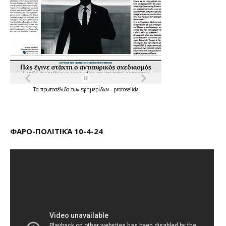
Τα
πρωτοσέλιδα
των
εφημερίδων
-
protoselida
ΦΑΡΟ-ΠΟΛΙΤΙΚΆ 10-4-24