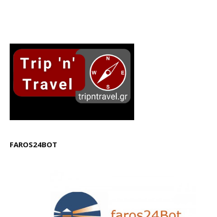
FAROS24BOT