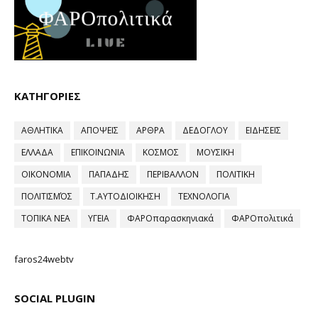
ΚΑΤΗΓΟΡΙΕΣ
ΑΘΛΗΤΙΚΑ
ΑΠΟΨΕΙΣ
ΑΡΘΡΑ
ΔΕΔΟΓΛΟΥ
ΕΙΔΗΣΕΙΣ
ΕΛΛΑΔΑ
ΕΠΙΚΟΙΝΩΝΙΑ
ΚΟΣΜΟΣ
ΜΟΥΣΙΚΗ
ΟΙΚΟΝΟΜΙΑ
ΠΑΠΑΔΗΣ
ΠΕΡΙΒΑΛΛΟΝ
ΠΟΛΙΤΙΚΗ
ΠΟΛΙΤΙΣΜΌΣ
Τ.ΑΥΤΟΔΙΟΙΚΗΣΗ
ΤΕΧΝΟΛΟΓΙΑ
ΤΟΠΙΚΑ ΝΕΑ
ΥΓΕΙΑ
ΦΑΡΟπαρασκηνιακά
ΦΑΡΟπολιτικά
faros24webtv
SOCIAL PLUGIN