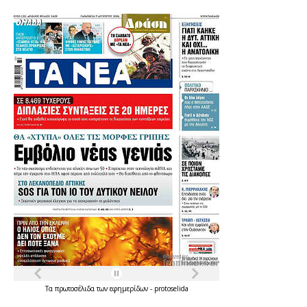
Τα
πρωτοσέλιδα
των
εφημερίδων
-
protoselida