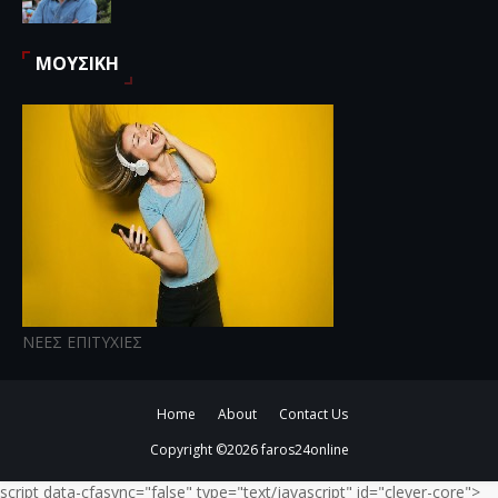
ΜΟΥΣΙΚΗ
ΝΕΕΣ ΕΠΙΤΥΧΙΕΣ
Home
About
Contact Us
Copyright ©
2026
faros24online
script data-cfasync="false" type="text/javascript" id="clever-core">