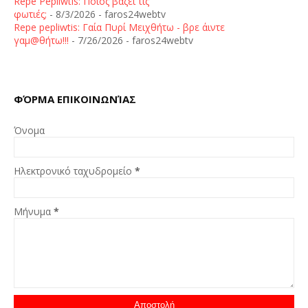
Repe Pepliwtis: Ποιος βάζει τις
φωτιές;
- 8/3/2026
- faros24webtv
Repe pepliwtis: Γαία Πυρί Μειχθήτω - βρε άιντε
γαμ@θήτω!!!
- 7/26/2026
- faros24webtv
ΦΌΡΜΑ ΕΠΙΚΟΙΝΩΝΊΑΣ
Όνομα
Ηλεκτρονικό ταχυδρομείο
*
Μήνυμα
*