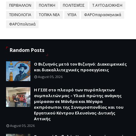
ΠΕΡΙΒΑΛΛΟΝ
ΠΟΛΙΤΙΚΗ
ΠΟΛΙΤΙΣΜΌΣ
Τ.ΑΥΤΟΔΙΟΙΚΗΣΗ
ΤΕΧΝΟΛΟΓΙΑ
ΤΟΠΙΚΑ ΝΕΑ
ΥΓΕΙΑ
ΦΑΡΟπαρασκηνιακά
ΦΑΡΟπολιτικά
Random Posts
Ο Βιζυηνός μετά τον Βιζυηνό: Διακειμενικές
και διακαλλιτεχνικές προσεγγίσεις
August 05, 2026
H ΓΣΕΕ στο πλευρό των πυρόπληκτων
συμπολιτών μας – Υλικό πρώτης ανάγκης
μοίρασαν σε Μάνδρα και Μέγαρα
εκπρόσωποι της Συνομοσπονδίας και του
Εργατικού Κέντρου Ελευσίνας-Δυτικής
Αττικής
August 05, 2026