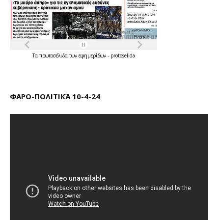
Τα
πρωτοσέλιδα
των
εφημερίδων
-
protoselida
ΦΑΡΟ-ΠΟΛΙΤΙΚΆ 10-4-24