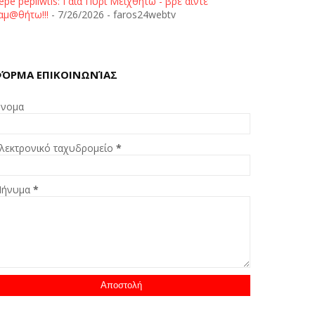
epe pepliwtis: Γαία Πυρί Μειχθήτω - βρε άιντε
αμ@θήτω!!!
- 7/26/2026
- faros24webtv
ΌΡΜΑ ΕΠΙΚΟΙΝΩΝΊΑΣ
νομα
λεκτρονικό ταχυδρομείο
*
ήνυμα
*