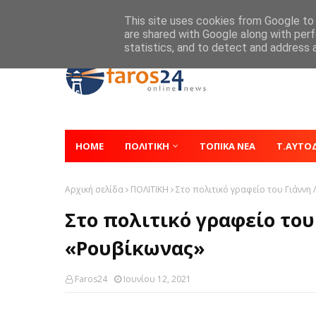
Home
About
Contact
This site uses cookies from Google to d
are shared with Google along with perf
statistics, and to detect and address 
HOME
ΠΟΛΙΤΙΚΗ
ΤΟΠΙΚΑ ΝΕΑ
Τ.ΑΥΤΟ
Αρχική σελίδα
ΠΟΛΙΤΙΚΗ
Στο πολιτικό γραφείο του Γιάννη
Στο πολιτικό γραφείο του
«Ρουβίκωνας»
Faros24
Ιουνίου 12, 2021