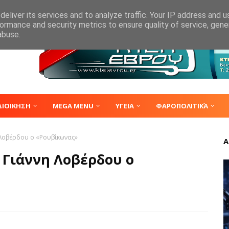
eliver its services and to analyze traffic. Your IP address and 
ormance and security metrics to ensure quality of service, gen
abuse.
ΔΙΟΙΚΗΣΗ
MEGA MENU
ΥΓΕΙΑ
ΦΑΡΟΠΟΛΙΤΙΚΆ
 Λοβέρδου ο «Ρουβίκωνας»
Α
 Γιάννη Λοβέρδου ο