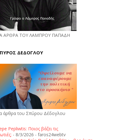
Α ΑΡΘΡΑ ΤΟΥ ΛΑΜΠΡΟΥ ΠΑΠΑΔΗ
ΠΥΡΟΣ ΔΕΔΟΓΛΟΥ
α άρθρα του Σπύρου Δέδογλου
epe Pepliwtis: Ποιος βάζει τις
ωτιές;
- 8/3/2026
- faros24webtv