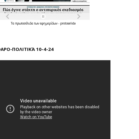
Τα
πρωτοσέλιδα
των
εφημερίδων
-
protoselida
ΑΡΟ-ΠΟΛΙΤΙΚΆ 10-4-24