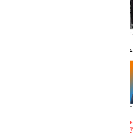
Τ
Σ
Τ
R
φ