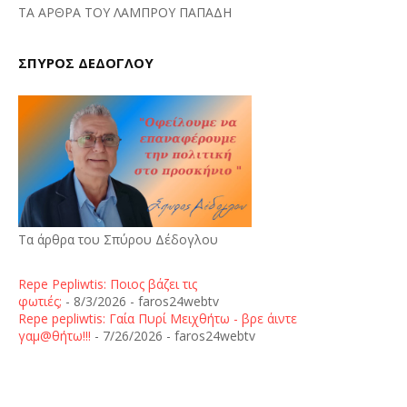
ΤΑ ΑΡΘΡΑ ΤΟΥ ΛΑΜΠΡΟΥ ΠΑΠΑΔΗ
ΣΠΥΡΟΣ ΔΕΔΟΓΛΟΥ
Τα άρθρα του Σπύρου Δέδογλου
Repe Pepliwtis: Ποιος βάζει τις
φωτιές;
- 8/3/2026
- faros24webtv
Repe pepliwtis: Γαία Πυρί Μειχθήτω - βρε άιντε
γαμ@θήτω!!!
- 7/26/2026
- faros24webtv