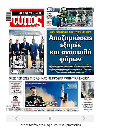
Τα
πρωτοσέλιδα
των
εφημερίδων
-
protoselida