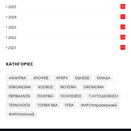
20
2025
30
11
2024
31
64
2023
25
96
2022
26
58
2021
19
59
ΚΑΤΗΓΟΡΙΕΣ
ΑΘΛΗΤΙΚΑ
ΑΠΟΨΕΙΣ
ΑΡΘΡΑ
ΕΙΔΗΣΕΙΣ
ΕΛΛΑΔΑ
ΕΠΙΚΟΙΝΩΝΙΑ
ΚΟΣΜΟΣ
ΜΟΥΣΙΚΗ
ΟΙΚΟΝΟΜΙΑ
ΠΕΡΙΒΑΛΛΟΝ
ΠΟΛΙΤΙΚΗ
ΠΟΛΙΤΙΣΜΌΣ
Τ.ΑΥΤΟΔΙΟΙΚΗΣΗ
ΤΕΧΝΟΛΟΓΙΑ
ΤΟΠΙΚΑ ΝΕΑ
ΥΓΕΙΑ
ΦΑΡΟπαρασκηνιακά
ΦΑΡΟπολιτικά