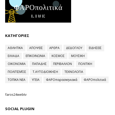
ΚΑΤΗΓΟΡΙΕΣ
ΑΘΛΗΤΙΚΑ
ΑΠΟΨΕΙΣ
ΑΡΘΡΑ
ΔΕΔΟΓΛΟΥ
ΕΙΔΗΣΕΙΣ
ΕΛΛΑΔΑ
ΕΠΙΚΟΙΝΩΝΙΑ
ΚΟΣΜΟΣ
ΜΟΥΣΙΚΗ
ΟΙΚΟΝΟΜΙΑ
ΠΑΠΑΔΗΣ
ΠΕΡΙΒΑΛΛΟΝ
ΠΟΛΙΤΙΚΗ
ΠΟΛΙΤΙΣΜΌΣ
Τ.ΑΥΤΟΔΙΟΙΚΗΣΗ
ΤΕΧΝΟΛΟΓΙΑ
ΤΟΠΙΚΑ ΝΕΑ
ΥΓΕΙΑ
ΦΑΡΟπαρασκηνιακά
ΦΑΡΟπολιτικά
faros24webtv
SOCIAL PLUGIN