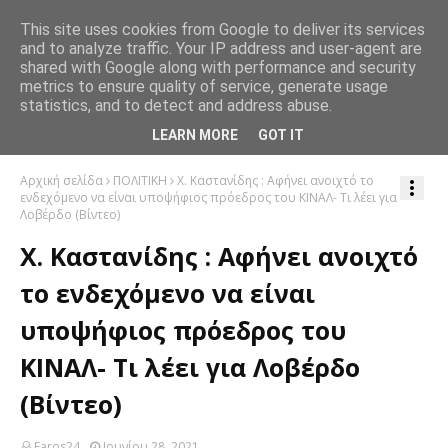
This site uses cookies from Google to deliver its services
and to analyze traffic. Your IP address and user-agent are
shared with Google along with performance and security
metrics to ensure quality of service, generate usage
statistics, and to detect and address abuse.
LEARN MORE
GOT IT
Αρχική σελίδα
ΠΟΛΙΤΙΚΗ
Χ. Καστανίδης : Αφήνει ανοιχτό το
ενδεχόμενο να είναι υποψήφιος πρόεδρος του ΚΙΝΑΛ- Τι λέει για
Λοβέρδο (Βίντεο)
Χ. Καστανίδης : Αφήνει ανοιχτό
το ενδεχόμενο να είναι
υποψήφιος πρόεδρος του
ΚΙΝΑΛ- Τι λέει για Λοβέρδο
(Βίντεο)
Faros24
Ιουνίου 28, 2021