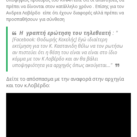
πρέπει να δίνονται στον κατάλληλο χρόνο . Επίσης για τον
Ανδρεα Λοβέρδο είπε ότι έχουν διαφορές αλλά πρέπει να
προσπαθήσουν για σύνθεση
Η  γραπτή ερώτηση του τηλεθεατή 
: "
[Facebook: Θοδωρής Κεκελής] Εγώ ιδιαίτερη
εκτίμηση για τον Κ. Καστανιδη θέλω να τον ρωτήσω
αν πιστεύει ότι η θέση του είναι να είναι στο ίδιο
κόμμα με τον Κ Λοβέρδο και αν θα βάλει
υποψηφιότητα για αρχηγός όπως ακούγεται…"
Δείτε το απόσπασμα με την αναφορά στην αρχηγία 
και τον κ.Λοβέρδο: