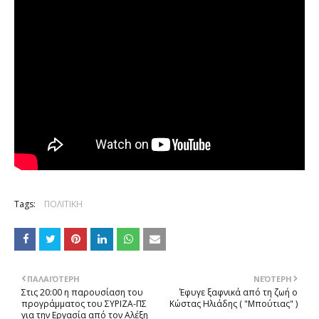
Tags:
ΠΟΛΙΤΙΚΗ
ΠΑΛΑΙΌΤΕΡΗ
ΝΕΌΤΕΡΗ
Στις 20:00 η παρουσίαση του
Έφυγε ξαφνικά από τη ζωή ο
προγράμματος του ΣΥΡΙΖΑ-ΠΣ
Κώστας Ηλιάδης ( "Μπούτιας" )
για την Εργασία από τον Αλέξη