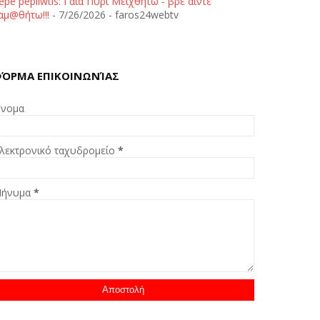
epe pepliwtis: Γαία Πυρί Μειχθήτω - βρε άιντε
αμ@θήτω!!!
- 7/26/2026
- faros24webtv
ΌΡΜΑ ΕΠΙΚΟΙΝΩΝΊΑΣ
νομα
λεκτρονικό ταχυδρομείο
*
ήνυμα
*