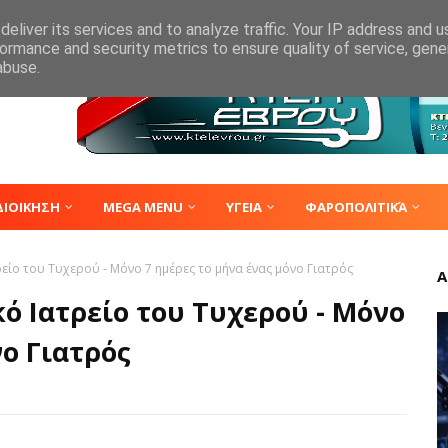
eliver its services and to analyze traffic. Your IP address and 
ormance and security metrics to ensure quality of service, gen
abuse.
ΔΙΟΙΚΗΣΗ
MEGA MENU
ΥΓΕΙΑ
ΦΑΡΟΠΟΛΙΤΙΚΆ
ρείο του Τυχερού - Μόνο 7 ημέρες το μήνα ένας μόνο Γιατρός
Α
κό Ιατρείο του Τυχερού - Μόνο
νο Γιατρός