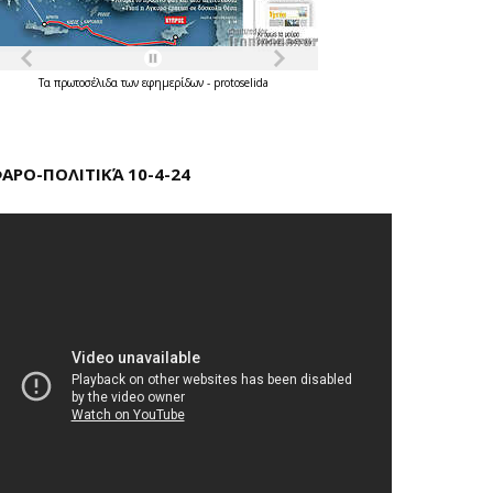
Τα
πρωτοσέλιδα
των
εφημερίδων
-
protoselida
ΑΡΟ-ΠΟΛΙΤΙΚΆ 10-4-24