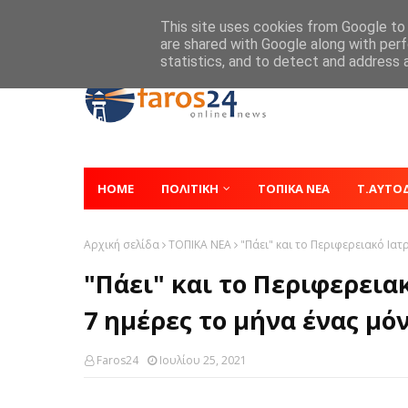
Home
About
Contact
This site uses cookies from Google to d
are shared with Google along with perf
statistics, and to detect and address 
HOME
ΠΟΛΙΤΙΚΗ
ΤΟΠΙΚΑ ΝΕΑ
Τ.ΑΥΤΟ
Αρχική σελίδα
ΤΟΠΙΚΑ ΝΕΑ
"Πάει" και το Περιφερειακό Ιατ
"Πάει" και το Περιφερεια
7 ημέρες το μήνα ένας μό
Faros24
Ιουλίου 25, 2021