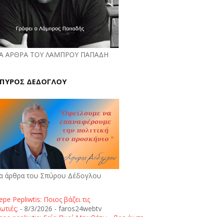
Α ΑΡΘΡΑ ΤΟΥ ΛΑΜΠΡΟΥ ΠΑΠΑΔΗ
ΠΥΡΟΣ ΔΕΔΟΓΛΟΥ
α άρθρα του Σπύρου Δέδογλου
epe Pepliwtis: Ποιος βάζει τις
ωτιές;
- 8/3/2026
- faros24webtv