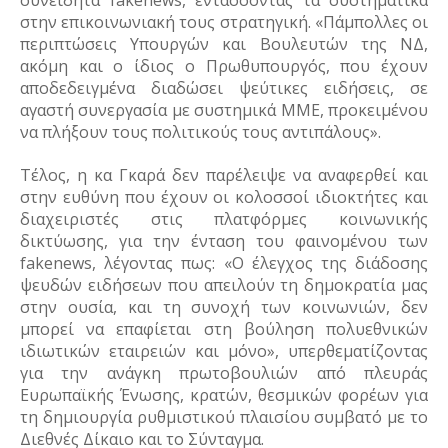
συνειδητά fakenews, εντάσσοντάς τα συστηματικά 
στην επικοινωνιακή τους στρατηγική. «Πάμπολλες οι 
περιπτώσεις Υπουργών και Βουλευτών της ΝΔ, 
ακόμη και ο ίδιος ο Πρωθυπουργός, που έχουν 
αποδεδειγμένα διαδώσει ψεύτικες ειδήσεις, σε 
αγαστή συνεργασία με συστημικά ΜΜΕ, προκειμένου 
να πλήξουν τους πολιτικούς τους αντιπάλους».
Τέλος, η κα Γκαρά δεν παρέλειψε να αναφερθεί και 
στην ευθύνη που έχουν οι κολοσσοί ιδιοκτήτες και 
διαχειριστές στις πλατφόρμες κοινωνικής 
δικτύωσης, για την ένταση του φαινομένου των 
fakenews, λέγοντας πως: «Ο έλεγχος της διάδοσης 
ψευδών ειδήσεων που απειλούν τη δημοκρατία μας 
στην ουσία, και τη συνοχή των κοινωνιών, δεν 
μπορεί να επαφίεται στη βούληση πολυεθνικών 
ιδιωτικών εταιρειών και μόνο», υπερθεματίζοντας 
για την ανάγκη πρωτοβουλιών από πλευράς 
Ευρωπαϊκής Ένωσης, κρατών, θεσμικών φορέων για 
τη δημιουργία ρυθμιστικού πλαισίου συμβατό με το 
Διεθνές Δίκαιο και το Σύνταγμα. 