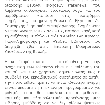
ώστε να αντιμετωπιστεί το φαινόμενο της ευρείας 
διάδοσης ψευδών ειδήσεων (fakenews), που 
λαμβάνει ανεξέλεγκτες διαστάσεις λόγω και του 
αρρύθμιστου «τοπίου» στις πλατφόρμες 
ενημέρωσης, επισήμανε η Βουλευτής Έβρου και Αν. 
Τομεάρχης, Ψηφιακής Διακυβέρνησης, Ενημέρωσης 
& Επικοινωνίας του ΣΥΡΙΖΑ – ΠΣ, Νατάσα Γκαρά, κατά 
τη συζήτηση με τίτλο «Παιδεία &Μέσα Ενημέρωσης: 
Παραπληροφόρηση και Ψευδείς Ειδήσεις», που 
διεξήχθη χθες στην Επιτροπή Μορφωτικών 
Υποθέσεων της Βουλής.
Η κα Γκαρά τόνισε πως προϋπόθεση για την 
αναχαίτιση των fakenews είναι η εκπαίδευση του 
κοινού και των χρηστών, σημειώνοντας πως η 
συμβολή του εκπαιδευτικού συστήματος σε αυτήν  
την προσπάθεια πρέπει να είναι ιδιαίτερα ενεργή: 
«Είναι απαραίτητη η εκπόνηση προγραμμάτων για 
μαθητές, όπου θα εκπαιδεύονται σε μεθόδους 
κριτικής και πλουραλιστικής προσέγγισης μιας 
είδησης, μεθόδους για να ξεχωρίζουν ψεύτικες 