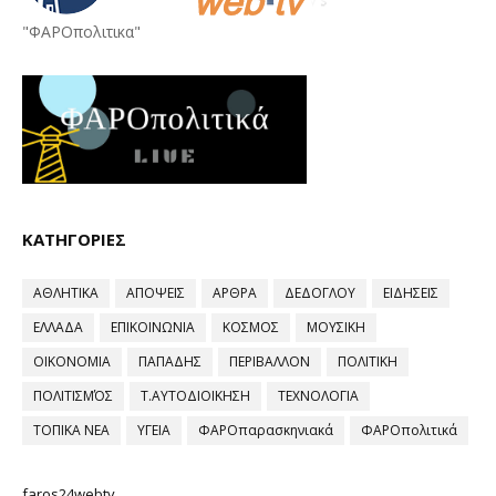
"ΦΑΡΟπολιτικα"
ΚΑΤΗΓΟΡΙΕΣ
ΑΘΛΗΤΙΚΑ
ΑΠΟΨΕΙΣ
ΑΡΘΡΑ
ΔΕΔΟΓΛΟΥ
ΕΙΔΗΣΕΙΣ
ΕΛΛΑΔΑ
ΕΠΙΚΟΙΝΩΝΙΑ
ΚΟΣΜΟΣ
ΜΟΥΣΙΚΗ
ΟΙΚΟΝΟΜΙΑ
ΠΑΠΑΔΗΣ
ΠΕΡΙΒΑΛΛΟΝ
ΠΟΛΙΤΙΚΗ
ΠΟΛΙΤΙΣΜΌΣ
Τ.ΑΥΤΟΔΙΟΙΚΗΣΗ
ΤΕΧΝΟΛΟΓΙΑ
ΤΟΠΙΚΑ ΝΕΑ
ΥΓΕΙΑ
ΦΑΡΟπαρασκηνιακά
ΦΑΡΟπολιτικά
faros24webtv