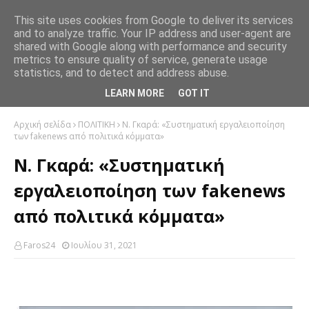
This site uses cookies from Google to deliver its services
and to analyze traffic. Your IP address and user-agent are
shared with Google along with performance and security
metrics to ensure quality of service, generate usage
statistics, and to detect and address abuse.
LEARN MORE
GOT IT
Αρχική σελίδα
ΠΟΛΙΤΙΚΗ
Ν. Γκαρά: «Συστηματική εργαλειοποίηση
των fakenews από πολιτικά κόμματα»
Ν. Γκαρά: «Συστηματική
εργαλειοποίηση των fakenews
από πολιτικά κόμματα»
Faros24
Ιουλίου 31, 2021