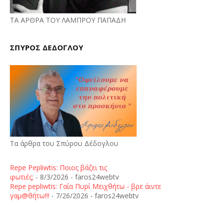
ΤΑ ΑΡΘΡΑ ΤΟΥ ΛΑΜΠΡΟΥ ΠΑΠΑΔΗ
ΣΠΥΡΟΣ ΔΕΔΟΓΛΟΥ
Τα άρθρα του Σπύρου Δέδογλου
Repe Pepliwtis: Ποιος βάζει τις
φωτιές;
- 8/3/2026
- faros24webtv
Repe pepliwtis: Γαία Πυρί Μειχθήτω - βρε άιντε
γαμ@θήτω!!!
- 7/26/2026
- faros24webtv