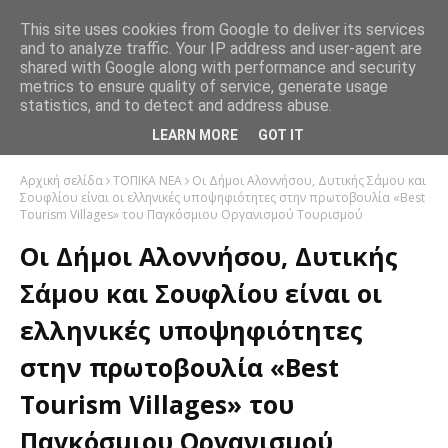
This site uses cookies from Google to deliver its services
and to analyze traffic. Your IP address and user-agent are
shared with Google along with performance and security
metrics to ensure quality of service, generate usage
statistics, and to detect and address abuse.
LEARN MORE
GOT IT
Αρχική σελίδα
ΤΟΠΙΚΑ ΝΕΑ
Οι Δήμοι Αλοννήσου, Δυτικής Σάμου και
Σουφλίου είναι οι ελληνικές υποψηφιότητες στην πρωτοβουλία «Best
Tourism Villages» του Παγκόσμιου Οργανισμού Τουρισμού
Οι Δήμοι Αλοννήσου, Δυτικής
Σάμου και Σουφλίου είναι οι
ελληνικές υποψηφιότητες
στην πρωτοβουλία «Best
Tourism Villages» του
Παγκόσμιου Οργανισμού