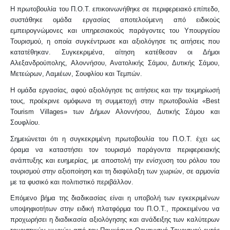
Η πρωτοβουλία του Π.Ο.Τ. επικοινωνήθηκε σε περιφερειακό επίπεδο,
συστάθηκε ομάδα εργασίας αποτελούμενη από ειδικούς
εμπειρογνώμονες και υπηρεσιακούς παράγοντες του Υπουργείου
Τουρισμού, η οποία συγκέντρωσε και αξιολόγησε τις αιτήσεις που
κατατέθηκαν. Συγκεκριμένα, αίτηση κατέθεσαν οι Δήμοι
Αλεξανδρούπολης, Αλοννήσου, Ανατολικής Σάμου, Δυτικής Σάμου,
Μετεώρων, Λαμιέων, Σουφλίου και Τεμπών.
Η ομάδα εργασίας, αφού αξιολόγησε τις αιτήσεις και την τεκμηρίωσή
τους, προέκρινε ομόφωνα τη συμμετοχή στην πρωτοβουλία «Best
Tourism Villages» των Δήμων Αλοννήσου, Δυτικής Σάμου και
Σουφλίου.
Σημειώνεται ότι η συγκεκριμένη πρωτοβουλία του Π.Ο.Τ. έχει ως
όραμα να καταστήσει τον τουρισμό παράγοντα περιφερειακής
ανάπτυξης και ευημερίας, με αποστολή την ενίσχυση του ρόλου του
τουρισμού στην αξιοποίηση και τη διαφύλαξη των χωριών, σε αρμονία
με τα φυσικό και πολιτιστικό περιβάλλον.
Επόμενο βήμα της διαδικασίας είναι η υποβολή των εγκεκριμένων
υποψηφιοτήτων στην ειδική πλατφόρμα του Π.Ο.Τ., προκειμένου να
προχωρήσει η διαδικασία αξιολόγησης και ανάδειξης των καλύτερων