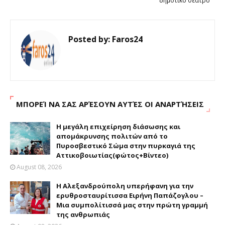
δημοτικό θέατρο
Posted by:
Faros24
ΜΠΟΡΕΊ ΝΑ ΣΑΣ ΑΡΈΣΟΥΝ ΑΥΤΈΣ ΟΙ ΑΝΑΡΤΉΣΕΙΣ
Η μεγάλη επιχείρηση διάσωσης και
απομάκρυνσης πολιτών από το
Πυροσβεστικό Σώμα στην πυρκαγιά της
Αττικοβοιωτίας(φώτος+Βίντεο)
August 08, 2026
Η Αλεξανδρούπολη υπερήφανη για την
ερυθροσταυρίτισσα Ειρήνη Παπάζογλου –
Μια συμπολίτισσά μας στην πρώτη γραμμή
της ανθρωπιάς