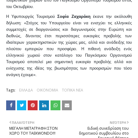
τουριστικών χωριών από τον Παγκόσμιο Οργανισμό Τουρισμού εντός
του Οκτωβρίου.
Η Υφυπουργός Τουρισμού
Σοφία Ζαχαράκη
έκανε την ακόλουθη
δήλωση: «Στόχος του Υπουργείου είναι να ενισχύει τις ελληνικές
συμμετοχές σε διοργανώσεις και διαγωνισμούς στην Ευρώπη και
διεθνώς, δίνοντας έτσι περισσότερες ευκαιρίες προβολής των
ιδιαίτερων χαρακτηριστικών της χώρας μας, αλλά και ανάδειξης του
πλούτου εμπειριών που προσφέρει. Η πιθανή ανάδειξη ενός
ελληνικού χωριού στον κατάλογο του Παγκόσμιου Οργανισμού
Τουρισμού αποτελεί μια σημαντική ευκαιρία προβολής αλλά και
ενίσχυσης της ιδέας της βιωσιμότητας των προορισμών που τόσο
ανάγκη έχουμε».
Tags:
ΕΛΛΑΔΑ
ΟΙΚΟΝΟΜΙΑ
ΤΟΠΙΚΑ ΝΕΑ
ΠΑΛΑΙΌΤΕΡΗ
ΝΕΌΤΕΡΗ
ΜΕΓΑΛΗ ΜΕΤΑΓΡΑΦΗ ΣΤΟΝ
Ειδική συνεδρίαση του
ΧΩΡΟ ΤΟΥ TAEKWONDO!!!
δημοτικού συμβουλίου στο