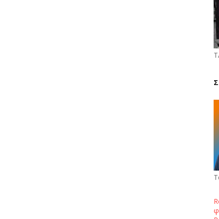
Τ
Σ
Τ
R
φ