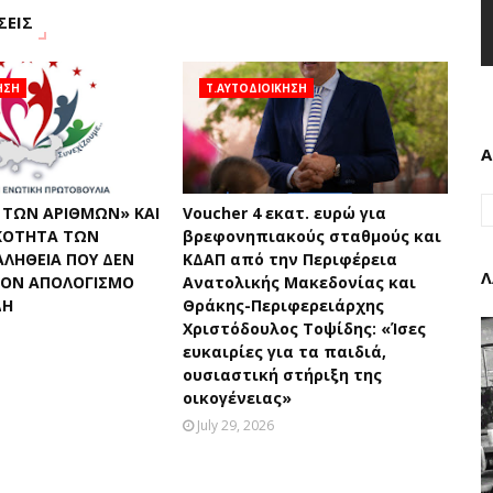
ΣΕΙΣ
ΗΣΗ
Τ.ΑΥΤΟΔΙΟΙΚΗΣΗ
Α
 ΤΩΝ ΑΡΙΘΜΩΝ» ΚΑΙ
Voucher 4 εκατ. ευρώ για
ΚΟΤΗΤΑ ΤΩΝ
βρεφονηπιακούς σταθμούς και
ΑΛΗΘΕΙΑ ΠΟΥ ΔΕΝ
ΚΔΑΠ από την Περιφέρεια
Λ
ΤΟΝ ΑΠΟΛΟΓΙΣΜΟ
Ανατολικής Μακεδονίας και
ΔΗ
Θράκης-Περιφερειάρχης
Χριστόδουλος Τοψίδης: «Ίσες
ευκαιρίες για τα παιδιά,
ουσιαστική στήριξη της
οικογένειας»
July 29, 2026