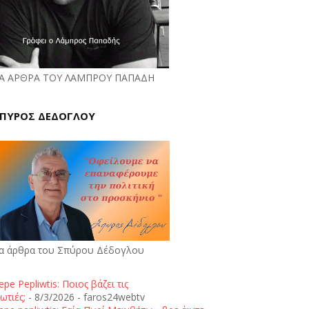
Α ΑΡΘΡΑ ΤΟΥ ΛΑΜΠΡΟΥ ΠΑΠΑΔΗ
ΠΥΡΟΣ ΔΕΔΟΓΛΟΥ
α άρθρα του Σπύρου Δέδογλου
epe Pepliwtis: Ποιος βάζει τις
ωτιές;
- 8/3/2026
- faros24webtv