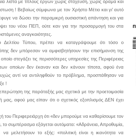
ία λίστα με τίτλους έργων χωρίς στόχευση, χωρίς όραμα και 
στωση ! Βεβαίως σύμφωνα με τον Χρήστο Μέτιο και γι’ αυτό 
πέφυγε να δώσει την παραμικρή ουσιαστική απάντηση και για 
Π
ψει του νέου ΠΕΠ, ούτε καν για την προσαρμογή του στα 
φιστάμενες αναγκαιότητες.
υ Δελτίου Τύπου, πρέπει να καταγράψουμε ότι τόσο ο 
δόπης δεν μπόρεσαν να αμφισβητήσουν την επισήμανση της 
 οποίο στεγάζει τις περισσότερες υπηρεσίες της Περιφέρειας 
των οποίων δεν έκαναν και δεν κάνουν τίποτα, αφού ένα 
στυχώς αντί να αντιληφθούν το πρόβλημα, προσπάθησαν να 
ε ! 
ν επερώτηση της παράταξής μας σχετικά με την προετοιμασία 
ή μας, αφού μας είπαν ότι ο σχετικός εξοπλισμός ΔΕΝ έχει 
ή του Περιφερειάρχη ότι «δεν μπορούμε να καθαρίσουμε τον 
, το συμπέρασμα εξάγεται αυτόματα: «Αδράνεια, Απροθυμία, 
 να μελετήσουν το εξής: «πολιτική είναι η ικανότητα να 