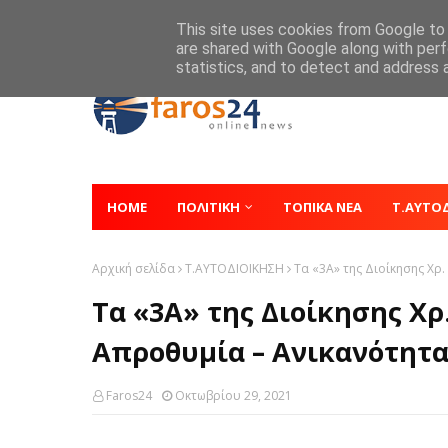
Home
About
Contact
This site uses cookies from Google to d
are shared with Google along with perf
statistics, and to detect and address 
HOME
ΠΟΛΙΤΙΚΗ
ΤΟΠΙΚΑ ΝΕΑ
Τ.ΑΥΤΟ
Αρχική σελίδα
Τ.ΑΥΤΟΔΙΟΙΚΗΣΗ
Τα «3Α» της Διοίκησης Χρ
Τα «3Α» της Διοίκησης Χρ
Απροθυμία – Ανικανότητ
Faros24
Οκτωβρίου 29, 2021