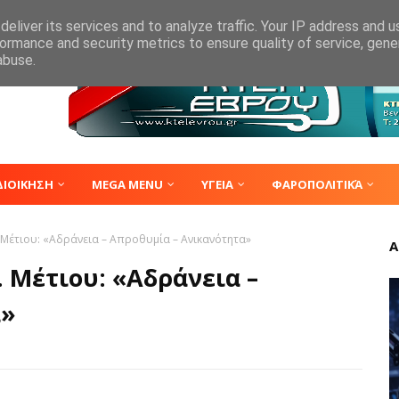
eliver its services and to analyze traffic. Your IP address and 
ormance and security metrics to ensure quality of service, gen
abuse.
ΔΙΟΙΚΗΣΗ
MEGA MENU
ΥΓΕΙΑ
ΦΑΡΟΠΟΛΙΤΙΚΆ
. Μέτιου: «Αδράνεια – Απροθυμία – Ανικανότητα»
Α
. Μέτιου: «Αδράνεια –
α»