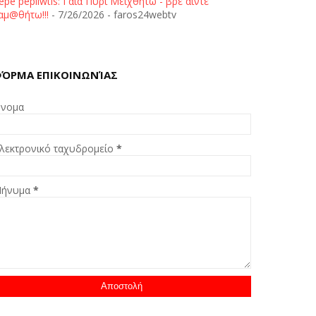
epe pepliwtis: Γαία Πυρί Μειχθήτω - βρε άιντε
αμ@θήτω!!!
- 7/26/2026
- faros24webtv
ΌΡΜΑ ΕΠΙΚΟΙΝΩΝΊΑΣ
νομα
λεκτρονικό ταχυδρομείο
*
ήνυμα
*