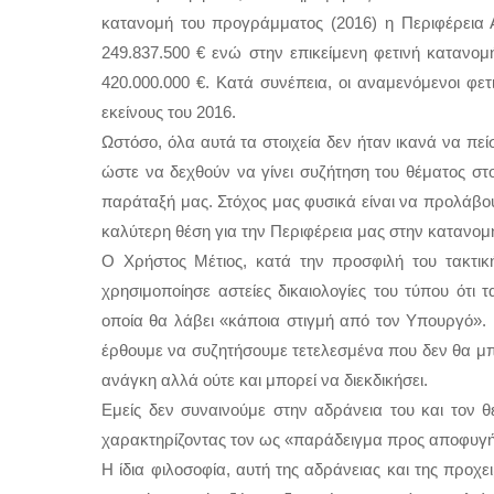
κατανομή του προγράμματος (2016) η Περιφέρεια Α
249.837.500 € ενώ στην επικείμενη φετινή κατανομή
420.000.000 €. Κατά συνέπεια, οι αναμενόμενοι φετιν
εκείνους του 2016.  
Ωστόσο, όλα αυτά τα στοιχεία δεν ήταν ικανά να πεί
ώστε να δεχθούν να γίνει συζήτηση του θέματος στ
παράταξή μας. Στόχος μας φυσικά είναι να προλάβουμ
καλύτερη θέση για την Περιφέρεια μας στην κατανο
Ο Χρήστος Μέτιος, κατά την προσφιλή του τακτική
χρησιμοποίησε αστείες δικαιολογίες του τύπου ότι τα
οποία θα λάβει «κάποια στιγμή από τον Υπουργό». 
έρθουμε να συζητήσουμε τετελεσμένα που δεν θα μπορ
ανάγκη αλλά ούτε και μπορεί να διεκδικήσει. 
Εμείς δεν συναινούμε στην αδράνεια του και τον θ
χαρακτηρίζοντας τον ως «παράδειγμα προς αποφυγή» γ
Η ίδια φιλοσοφία, αυτή της αδράνειας και της προχ