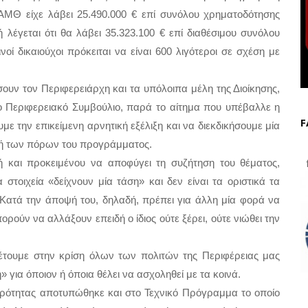
ΜΘ είχε λάβει 25.490.000 € επί συνόλου χρηματοδότησης 
 λέγεται ότι θα λάβει 35.323.100 € επί διαθέσιμου συνόλου 
οί δικαιούχοι πρόκειται να είναι 600 λιγότεροι σε σχέση με 
σουν τον Περιφερειάρχη και τα υπόλοιπα μέλη της Διοίκησης, 
ο Περιφερειακό Συμβούλιο, παρά το αίτημα που υπέβαλλε η 
F
ε την επικείμενη αρνητική εξέλιξη και να διεκδικήσουμε μία 
μή των πόρων του προγράμματος. 
 και προκειμένου να αποφύγει τη συζήτηση του θέματος, 
f
 στοιχεία «δείχνουν μία τάση» και δεν είναι τα οριστικά τα 
Κατά την άποψή του, δηλαδή, πρέπει για άλλη μία φορά να 
ούν να αλλάξουν επειδή ο ίδιος ούτε ξέρει, ούτε νιώθει την 
έτουμε στην κρίση όλων των πολιτών της Περιφέρειας μας 
ια όποιον ή όποια θέλει να ασχοληθεί με τα κοινά. 
ειρότητας αποτυπώθηκε και στο Τεχνικό Πρόγραμμα το οποίο 