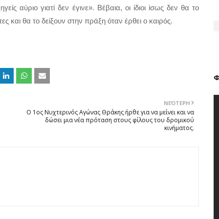
γείς αύριο γιατί δεν έγινε». Βέβαια, οι ίδιοι ίσως δεν θα το 
ς και θα το δείξουν στην πράξη όταν έρθει ο καιρός.  
Φ
ΝΕΌΤΕΡΗ
Ο 1ος Νυχτερινός Αγώνας Θράκης ήρθε για να μείνει και να
δώσει μια νέα πρόταση στους φίλους του δρομικού
κινήματος.