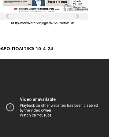
Τα
πρωτοσέλιδα
των
εφημερίδων
-
protoselida
ΑΡΟ-ΠΟΛΙΤΙΚΆ 10-4-24