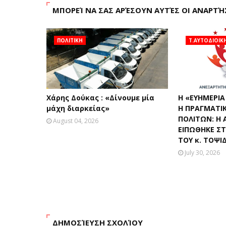
ΜΠΟΡΕΊ ΝΑ ΣΑΣ ΑΡΈΣΟΥΝ ΑΥΤΈΣ ΟΙ ΑΝΑΡΤΉ
ΠΟΛΙΤΙΚΗ
Τ.ΑΥΤΟΔΙΟΙΚ
Χάρης Δούκας : «Δίνουμε μία
Η «ΕΥΗΜΕΡΙΑ
μάχη διαρκείας»
Η ΠΡΑΓΜΑΤΙ
ΠΟΛΙΤΩΝ: Η 
August 04, 2026
ΕΙΠΩΘΗΚΕ Σ
ΤΟΥ κ. ΤΟΨΙ
July 30, 2026
ΔΗΜΟΣΊΕΥΣΗ ΣΧΟΛΊΟΥ