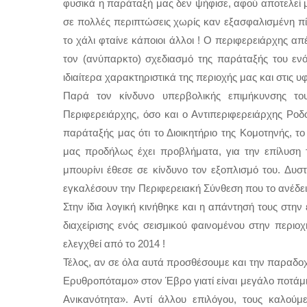
φυσικά η παράταξή μας δεν ψήφισε, αφού αποτελεί μ
σε πολλές περιπτώσεις χωρίς καν εξασφαλισμένη πί
το χάλι φταίνε κάποιοι άλλοι ! Ο περιφερειάρχης α
τον (ανύπαρκτο) σχεδιασμό της παράταξής του ενό
ιδιαίτερα χαρακτηριστικά της περιοχής μας και στις υ
Παρά τον κίνδυνο υπερβολικής επιμήκυνσης το
Περιφερειάρχης, όσο και ο Αντιπεριφερειάρχης Ρο
παράταξής μας ότι το Διοικητήριο της Κομοτηνής, το
μας προδήλως έχει προβλήματα, για την επίλυση 
μπουρίνι έθεσε σε κίνδυνο τον εξοπλισμό του. Δυ
εγκαλέσουν την Περιφερειακή Σύνθεση που το ανέδειξ
Στην ίδια λογική κινήθηκε και η απάντησή τους στη
διαχείρισης ενός σεισμικού φαινομένου στην περιοχ
ελεγχθεί από το 2014 ! 
Τέλος, αν σε όλα αυτά προσθέσουμε και την παραδοχ
Ερυθροπόταμο» στον Έβρο γιατί είναι μεγάλο ποτάμι
Ανικανότητα». Αντί άλλου επιλόγου, τους καλούμε