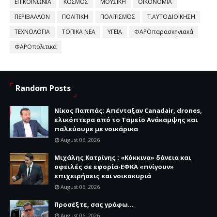
ΕΠΙΚΟΙΝΩΝΙΑ
ΚΟΣΜΟΣ
ΜΟΥΣΙΚΗ
ΟΙΚΟΝΟΜΙΑ
ΠΕΡΙΒΑΛΛΟΝ
ΠΟΛΙΤΙΚΗ
ΠΟΛΙΤΙΣΜΌΣ
Τ.ΑΥΤΟΔΙΟΙΚΗΣΗ
ΤΕΧΝΟΛΟΓΙΑ
ΤΟΠΙΚΑ ΝΕΑ
ΥΓΕΙΑ
ΦΑΡΟπαρασκηνιακά
ΦΑΡΟπολιτικά
Random Posts
Νίκος Παππάς: Απένταξαν Canadair, drones,
ελικόπτερα από το Ταμείο Ανάκαμψης και
παλεύουμε με νοικάρικα
August 06, 2026
Μιχάλης Κατρίνης : «Κόκκινα» δάνεια και
οφειλές σε εφορία-ΕΦΚΑ «πνίγουν»
επιχειρήσεις και νοικοκυριά
August 06, 2026
Προσέξτε, σας γράφω...
August 06, 2026