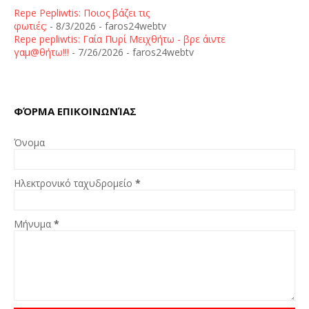
Repe Pepliwtis: Ποιος βάζει τις
φωτιές;
- 8/3/2026
- faros24webtv
Repe pepliwtis: Γαία Πυρί Μειχθήτω - βρε άιντε
γαμ@θήτω!!!
- 7/26/2026
- faros24webtv
ΦΌΡΜΑ ΕΠΙΚΟΙΝΩΝΊΑΣ
Όνομα
Ηλεκτρονικό ταχυδρομείο
*
Μήνυμα
*