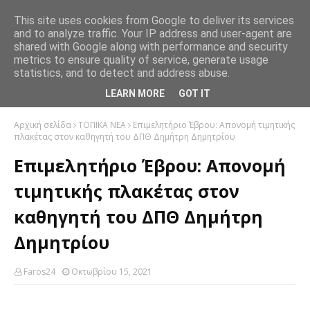
This site uses cookies from Google to deliver its services
and to analyze traffic. Your IP address and user-agent are
shared with Google along with performance and security
metrics to ensure quality of service, generate usage
statistics, and to detect and address abuse.
LEARN MORE
GOT IT
Αρχική σελίδα
ΤΟΠΙΚΑ ΝΕΑ
Επιμελητήριο Έβρου: Απονομή τιμητικής
πλακέτας στον καθηγητή του ΔΠΘ Δημήτρη Δημητρίου
Επιμελητήριο Έβρου: Απονομή
τιμητικής πλακέτας στον
καθηγητή του ΔΠΘ Δημήτρη
Δημητρίου
Faros24
Οκτωβρίου 15, 2021