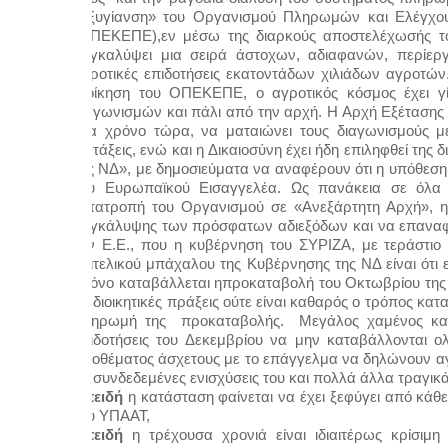
«εξυγίανση» του Οργανισμού Πληρωμών και Ελέγχου
(ΟΠΕΚΕΠΕ),εν μέσω της διαρκούς αποστελέχωσής του 
συγκαλύψει μια σειρά άστοχων, αδιαφανών, περίεργ
αγροτικές επιδοτήσεις εκατοντάδων χιλιάδων αγροτών.
Διοίκηση του ΟΠΕΚΕΠΕ, ο αγροτικός κόσμος έχει γ
διαγωνισμών και πάλι από την αρχή. Η Αρχή Εξέτασης 
ένα χρόνο τώρα, να ματαιώνει τους διαγωνισμούς με
διατάξεις, ενώ και η Δικαιοσύνη έχει ήδη επιληφθεί τη
της ΝΔ», με δημοσιεύματα να αναφέρουν ότι η υπόθεση 
του Ευρωπαϊκού Εισαγγελέα. Ως πανάκεια σε όλα α
μετατροπή του Οργανισμού σε «Ανεξάρτητη Αρχή», η 
συγκάλυψης των πρόσφατων αδιεξόδων και να επαναφέ
την Ε.Ε., που η κυβέρνηση του ΣΥΡΙΖΑ, με τεράστιο
επιτελικού μπάχαλου της Κυβέρνησης της ΝΔ είναι ότι 
χρόνο καταβάλλεται ηπροκαταβολή του Οκτωβρίου της βα
τις διοικητικές πράξεις ούτε είναι καθαρός ο τρόπος κ
πληρωμή της  προκαταβολής.  Μεγάλος χαμένος και έ
επιδοτήσεις του Δεκεμβρίου να μην καταβάλλονται ολό
αποθέματος άσχετους με το επάγγελμα να δηλώνουν αγρ
τις συνδεδεμένες ενισχύσεις του και πολλά άλλα τραγικά
Επειδή 
η κατάσταση φαίνεται να έχει ξεφύγει από κάθε
του ΥΠΑΑΤ,
Επειδή 
η τρέχουσα χρονιά είναι ιδιαιτέρως κρίσιμ