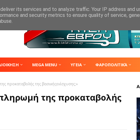
eliver its services and to analyze traffic. Your IP address and 
ormance and security metrics to ensure quality of service, gen
abuse.
ΔΙΟΙΚΗΣΗ
MEGA MENU
ΥΓΕΙΑ
ΦΑΡΟΠΟΛΙΤΙΚΆ
 της προκαταβολής της βασικήςενίσχυσης;»
Α
η πληρωμή της προκαταβολής