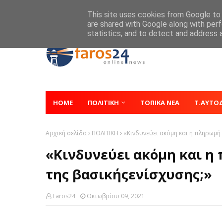
Home
About
Contact
This site uses cookies from Google to d
are shared with Google along with perf
statistics, and to detect and address 
HOME
ΠΟΛΙΤΙΚΗ
ΤΟΠΙΚΑ ΝΕΑ
Τ.ΑΥΤΟ
Αρχική σελίδα
ΠΟΛΙΤΙΚΗ
«Κινδυνεύει ακόμη και η πληρωμή
«Κινδυνεύει ακόμη και 
της βασικήςενίσχυσης;»
Faros24
Οκτωβρίου 09, 2021