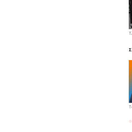
Τ
Σ
Τ
Φ