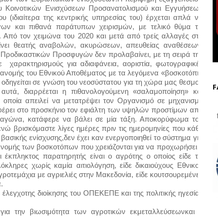
 Κοινοτικών Ενισχύσεων Προσανατολισμού και Εγγυήσεων 
(ιδιαίτερα της κεντρικής υπηρεσίας του) έρχεται απλά να 
ων και πιθανά παράτυπων χειρισμών, με τελικό θύμα τις 
 Από τον χειμώνα του 2020 και μετά από τρείς αλλαγές στη 
ίνει θεατής αναβολών, ακυρώσεων, απευθείας αναθέσεων, 
Προδικαστικών Προσφυγών δεν προλαβαίνει, με τη σειρά της 
  χαρακτηρισμούς για αδιαφάνεια, αοριστία, φωτογραφικές 
ς διανομής του Εθνικού Αποθέματος με τα λεγόμενα «βοσκοτόπια 
οδηγείται σε γνώση του νεοσύστατου για τη χώρα µας θεσμού 
F
υτά, διαρρέεται η πιθανολογούμενη «σαλαμοποίηση» και 
οποία απειλεί να μετατρέψει τον Οργανισμό σε μηχανισμό 
ρει στο προσκήνιο τον εφιάλτη των υψηλών προστίμων από 
f
 αγώνα, κατάφερε να βάλει σε μία τάξη. Αποκορύφωμα του 
ενώ βρισκόμαστε λίγες ημέρες πριν τις ημερομηνίες που κάθε 
σικής ενίσχυσης,δεν έχει καν ενεργοποιηθεί το σύστημα για 
ατανομής των βοσκοτόπων που χρειάζονται
για να προχωρήσει
η 
κπληκτος παρατηρητής είναι ο αγρότης ο οποίος είδε τις 
κληρες χωρίς καμία αιτιολόγηση, είδε δικαιούχους Εθνικού 
οτεμάχια με αγριελιές στην Μακεδονία, είδε κουτσουρεμένες 
.
 έλεγχοτης διοίκησης του ΟΠΕΚΕΠΕ και της πολιτικής ηγεσίας 
η για την βιωσιμότητα των αγροτικών εκμεταλλεύσεωνκαι η 