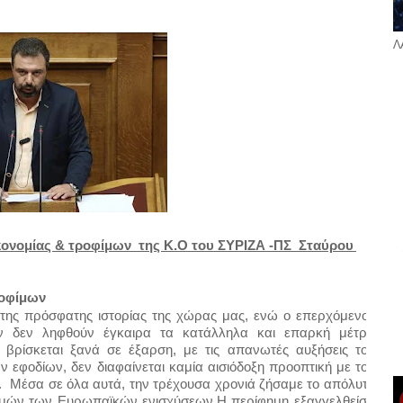
Λ
νομίας & τροφίμων  της Κ.Ο του ΣΥΡΙΖΑ -ΠΣ  Σταύρου 
ροφίμων
 της πρόσφατης ιστορίας της χώρας μας, ενώ ο επερχόμενος 
 αν δεν ληφθούν έγκαιρα τα κατάλληλα και επαρκή μέτρα 
βρίσκεται ξανά σε έξαρση, με τις απανωτές αυξήσεις του 
 εφοδίων, δεν διαφαίνεται καμία αισιόδοξη προοπτική με τον 
  Μέσα σε όλα αυτά, την τρέχουσα χρονιά ζήσαμε το απόλυτο 
ωμών των Ευρωπαϊκών ενισχύσεων.Η περίφημη εξαγγελθείσα 