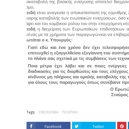
προκαταβολή της βασικής ενίσχυσης αποτελεί διαχρονι
κόσμο,
Επειδή 
είναι αναγκαία η αποκατάσταση της εύρυθμης 
έγκαιρης καταβολής των ενωσιακών ενισχύσεων, όσο και 
ενόψει και του κομβικού ρόλου του στην επερχόμενη νέ
Επειδή 
η διαχείριση των Ευρωπαϊκών επιδοτήσεων απ
κανένας με τα χρήματα των παραγωγώνκαι να επιβαρύν
Ερωτάται ο κ. Υπουργός:
Γιατί εδώ και ένα χρόνο δεν έχει τελεσφορήσε
επιτευχθεί η εξαγγελθείσα εξυγίανση του συστήμ
το πλάνο σας σχετικά με τις συμβάσεις των τεχν
Ποια μέτρα έχει λάβει και σε ποιες ενέργειε
διαδικασίες για τις διορθώσεις και τους ελέγχο
κίνδυνος μη πλήρους και ομαλής καταβολής της 
για όλους τους παραγωγούς όπως συνέβαινε πριν
Ο Ερωτώ
Σταύρος
Tags:
ΟΙΚΟΝΟΜΙΑ
ΠΟΛΙΤΙΚΗ
Facebook
Twitter