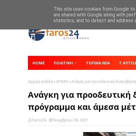
Home
About
Contact
This site uses cookies from Google to d
are shared with Google along with perf
statistics, and to detect and address 
HOME
ΠΟΛΙΤΙΚΗ
ΤΟΠΙΚΑ ΝΕΑ
Τ.ΑΥΤΟ
Αρχική σελίδα
ΑΡΘΡΑ
Ανάγκη για προοδευτική διακυβέρν
Ανάγκη για προοδευτική 
πρόγραμμα και άμεσα μέ
Faros24
Νοεμβρίου 28, 2021