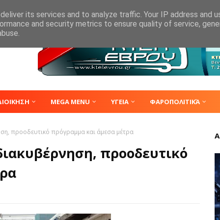
eliver its services and to analyze traffic. Your IP address and 
ormance and security metrics to ensure quality of service, gen
abuse.
ΔΙΟΙΚΗΣΗ
MEGA MENU
ΥΓΕΙΑ
ΦΑΡΟΠΟΛΙΤΙΚΆ
ηση, προοδευτικό πρόγραμμα και άμεσα μέτρα
Α
διακυβέρνηση, προοδευτικό
τρα