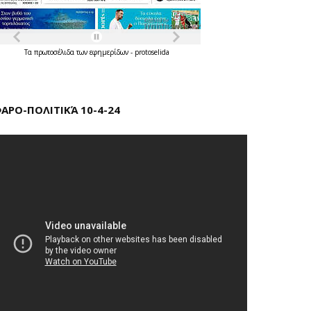
Τα
πρωτοσέλιδα
των
εφημερίδων
-
protoselida
ΑΡΟ-ΠΟΛΙΤΙΚΆ 10-4-24