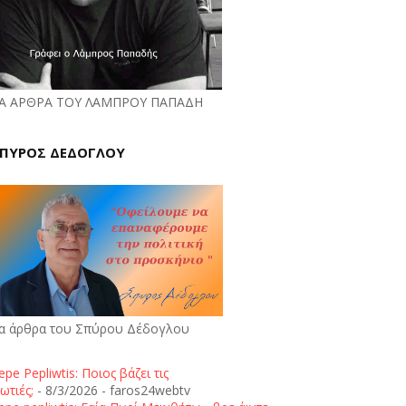
Α ΑΡΘΡΑ ΤΟΥ ΛΑΜΠΡΟΥ ΠΑΠΑΔΗ
ΠΥΡΟΣ ΔΕΔΟΓΛΟΥ
α άρθρα του Σπύρου Δέδογλου
epe Pepliwtis: Ποιος βάζει τις
ωτιές;
- 8/3/2026
- faros24webtv