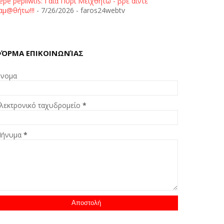
epe pepliwtis: Γαία Πυρί Μειχθήτω - βρε άιντε
αμ@θήτω!!!
- 7/26/2026
- faros24webtv
ΌΡΜΑ ΕΠΙΚΟΙΝΩΝΊΑΣ
νομα
λεκτρονικό ταχυδρομείο
*
ήνυμα
*