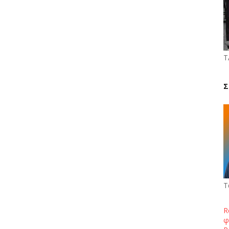
Τ
Σ
Τ
R
φ