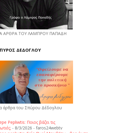
Α ΑΡΘΡΑ ΤΟΥ ΛΑΜΠΡΟΥ ΠΑΠΑΔΗ
ΠΥΡΟΣ ΔΕΔΟΓΛΟΥ
α άρθρα του Σπύρου Δέδογλου
epe Pepliwtis: Ποιος βάζει τις
ωτιές;
- 8/3/2026
- faros24webtv