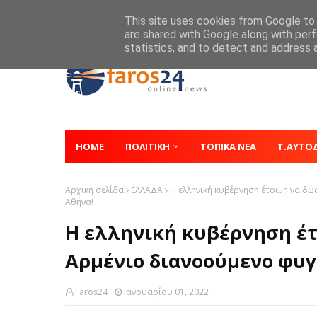
Home
About
Contact
This site uses cookies from Google to d
are shared with Google along with perf
statistics, and to detect and address 
HOME
ΠΟΛΙΤΙΚΗ
ΤΟΠΙΚΑ ΝΕΑ
Τ.ΑΥΤΟ
Αρχική σελίδα
ΕΛΛΑΔΑ
Η ελληνική κυβέρνηση έτοιμη να δ
Αθήνα!
Η ελληνική κυβέρνηση έτ
Αρμένιο διανοούμενο φυγ
Faros24
Ιανουαρίου 01, 2022