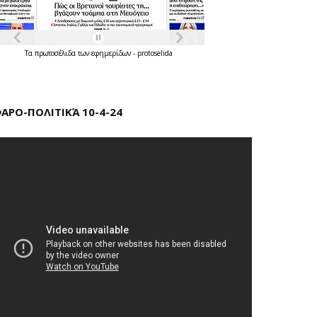
Τα
πρωτοσέλιδα
των
εφημερίδων
-
protoselida
ΑΡΟ-ΠΟΛΙΤΙΚΆ 10-4-24