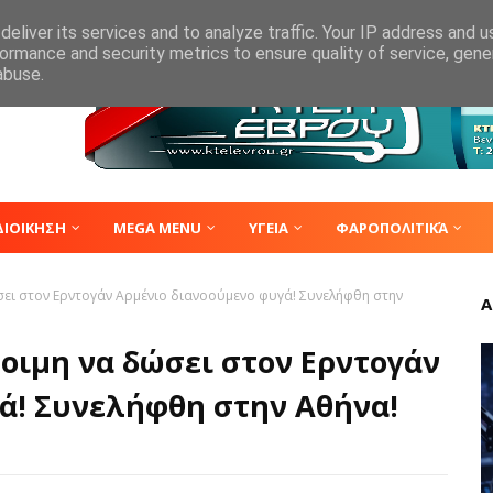
eliver its services and to analyze traffic. Your IP address and 
ormance and security metrics to ensure quality of service, gen
abuse.
ΔΙΟΙΚΗΣΗ
MEGA MENU
ΥΓΕΙΑ
ΦΑΡΟΠΟΛΙΤΙΚΆ
ώσει στον Ερντογάν Αρμένιο διανοούμενο φυγά! Συνελήφθη στην
Α
οιμη να δώσει στον Ερντογάν
ά! Συνελήφθη στην Αθήνα!