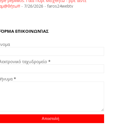
epe pepliwtis: Γαία Πυρί Μειχθήτω - βρε άιντε
αμ@θήτω!!!
- 7/26/2026
- faros24webtv
ΌΡΜΑ ΕΠΙΚΟΙΝΩΝΊΑΣ
νομα
λεκτρονικό ταχυδρομείο
*
ήνυμα
*