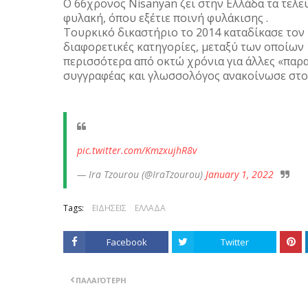
Ο 66χρονος Nisanyan ζει στην Ελλάδα τα τελε
φυλακή, όπου εξέτιε ποινή φυλάκισης .
Τουρκικό δικαστήριο το 2014 καταδίκασε τον 
διαφορετικές κατηγορίες, μεταξύ των οποίων
περισσότερα από οκτώ χρόνια για άλλες «παρα
συγγραφέας και γλωσσολόγος ανακοίνωσε στο 
pic.twitter.com/KmzxujhR8v
— Ira Tzourou (@IraTzourou)
January 1, 2022
Tags:
ΕΙΔΗΣΕΙΣ
ΕΛΛΑΔΑ
Facebook
Twitter
ΠΑΛΑΙΌΤΕΡΗ