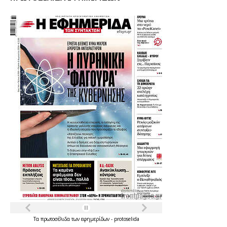
Τα
πρωτοσέλιδα
των
εφημερίδων
-
protoselida