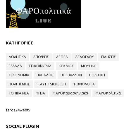
ΚΑΤΗΓΟΡΙΕΣ
ΑΘΛΗΤΙΚΑ
ΑΠΟΨΕΙΣ
ΑΡΘΡΑ
ΔΕΔΟΓΛΟΥ
ΕΙΔΗΣΕΙΣ
ΕΛΛΑΔΑ
ΕΠΙΚΟΙΝΩΝΙΑ
ΚΟΣΜΟΣ
ΜΟΥΣΙΚΗ
ΟΙΚΟΝΟΜΙΑ
ΠΑΠΑΔΗΣ
ΠΕΡΙΒΑΛΛΟΝ
ΠΟΛΙΤΙΚΗ
ΠΟΛΙΤΙΣΜΌΣ
Τ.ΑΥΤΟΔΙΟΙΚΗΣΗ
ΤΕΧΝΟΛΟΓΙΑ
ΤΟΠΙΚΑ ΝΕΑ
ΥΓΕΙΑ
ΦΑΡΟπαρασκηνιακά
ΦΑΡΟπολιτικά
faros24webtv
SOCIAL PLUGIN