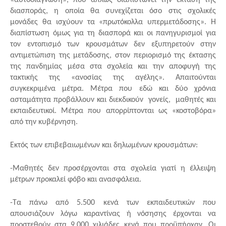
«αυτοδιάγνωση», που απλώς διαπιστώνει την έκταση της 
διασποράς, η οποία θα συνεχίζεται όσο στις σχολικές 
μονάδες θα ισχύουν τα «πρωτόκολλα υπερμετάδοσης». Η 
διαπίστωση όμως για τη διασπορά και οι πανηγυρισμοί για 
τον εντοπισμό των κρουσμάτων δεν εξυπηρετούν στην 
αντιμετώπιση της μετάδοσης, στον περιορισμό της έκτασης 
της πανδημίας μέσα στα σχολεία και την αποφυγή της 
τακτικής της «ανοσίας της αγέλης». Απαιτούνται 
συγκεκριμένα μέτρα. Μέτρα που εδώ και δύο χρόνια 
ασταμάτητα προβάλλουν και διεκδικούν  γονείς,  μαθητές και 
εκπαιδευτικοί. Μέτρα που απορρίπτονται ως «κοστοβόρα» 
από την κυβέρνηση.
Εκτός των επιβεβαιωμένων και δηλωμένων κρουσμάτων:
-Μαθητές δεν προσέρχονται στα σχολεία γιατί η έλλειψη 
μέτρων προκαλεί φόβο και ανασφάλεια.
-Τα πάνω από 5.500 κενά των εκπαιδευτικών που 
απουσιάζουν λόγω καραντίνας ή νόσησης έρχονται να 
προστεθούν στα 9.000 χιλιάδες κενά που προϋπήρχαν. Οι 