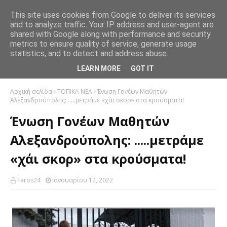
This site uses cookies from Google to deliver its services
and to analyze traffic. Your IP address and user-agent are
shared with Google along with performance and security
metrics to ensure quality of service, generate usage
statistics, and to detect and address abuse.
LEARN MORE
GOT IT
Αρχική σελίδα
ΤΟΠΙΚΑ ΝΕΑ
Ένωση Γονέων Μαθητών
Αλεξανδρούπολης: .....μετράμε «χάι σκορ» στα κρούσματα!
Ένωση Γονέων Μαθητών
Αλεξανδρούπολης: .....μετράμε
«χάι σκορ» στα κρούσματα!
Faros24
Ιανουαρίου 12, 2022