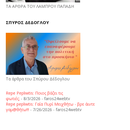
ΤΑ ΑΡΘΡΑ ΤΟΥ ΛΑΜΠΡΟΥ ΠΑΠΑΔΗ
ΣΠΥΡΟΣ ΔΕΔΟΓΛΟΥ
Τα άρθρα του Σπύρου Δέδογλου
Repe Pepliwtis: Ποιος βάζει τις
φωτιές;
- 8/3/2026
- faros24webtv
Repe pepliwtis: Γαία Πυρί Μειχθήτω - βρε άιντε
γαμ@θήτω!!!
- 7/26/2026
- faros24webtv