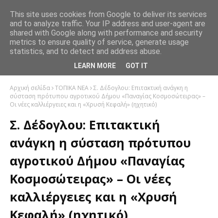
This site uses cookies from Google to deliver its services
and to analyze traffic. Your IP address and user-agent are
shared with Google along with performance and security
metrics to ensure quality of service, generate usage
statistics, and to detect and address abuse.
LEARN MORE
GOT IT
Αρχική σελίδα
ΤΟΠΙΚΑ ΝΕΑ
Σ. Δέδογλου: Επιτακτική ανάγκη η
σύσταση πρότυπου αγροτικού Δήμου «Παναγίας Κοσμοσώτειρας» –
Οι νέες καλλιέργειες και η «Χρυσή Κεφαλή» (ηχητικό)
Σ. Δέδογλου: Επιτακτική
ανάγκη η σύσταση πρότυπου
αγροτικού Δήμου «Παναγίας
Κοσμοσώτειρας» – Οι νέες
καλλιέργειες και η «Χρυσή
Κεφαλή» (ηχητικό)