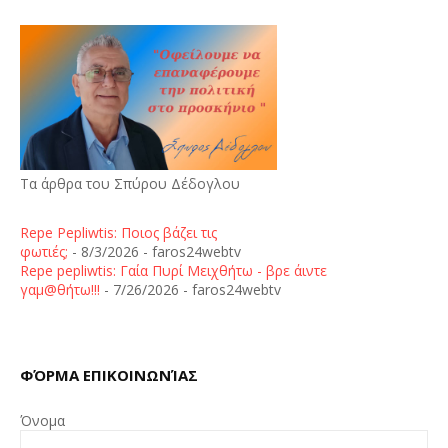
Τα άρθρα του Σπύρου Δέδογλου
Repe Pepliwtis: Ποιος βάζει τις
φωτιές;
- 8/3/2026
- faros24webtv
Repe pepliwtis: Γαία Πυρί Μειχθήτω - βρε άιντε
γαμ@θήτω!!!
- 7/26/2026
- faros24webtv
ΦΌΡΜΑ ΕΠΙΚΟΙΝΩΝΊΑΣ
Όνομα