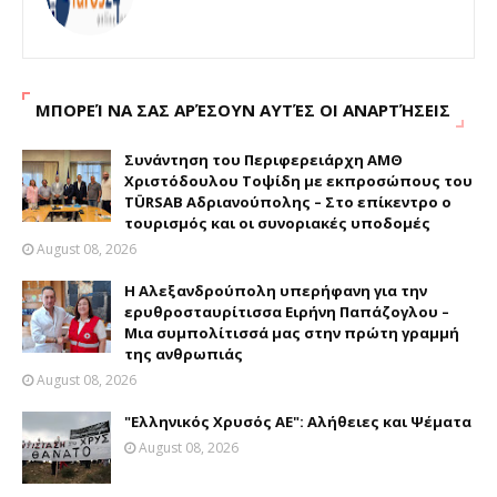
ΜΠΟΡΕΊ ΝΑ ΣΑΣ ΑΡΈΣΟΥΝ ΑΥΤΈΣ ΟΙ ΑΝΑΡΤΉΣΕΙΣ
Συνάντηση του Περιφερειάρχη ΑΜΘ
Χριστόδουλου Τοψίδη με εκπροσώπους του
TÜRSAB Αδριανούπολης – Στο επίκεντρο ο
τουρισμός και οι συνοριακές υποδομές
August 08, 2026
Η Αλεξανδρούπολη υπερήφανη για την
ερυθροσταυρίτισσα Ειρήνη Παπάζογλου –
Μια συμπολίτισσά μας στην πρώτη γραμμή
της ανθρωπιάς
August 08, 2026
"Ελληνικός Χρυσός ΑΕ": Αλήθειες και Ψέματα
August 08, 2026