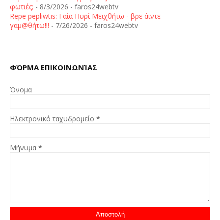
φωτιές;
- 8/3/2026
- faros24webtv
Repe pepliwtis: Γαία Πυρί Μειχθήτω - βρε άιντε
γαμ@θήτω!!!
- 7/26/2026
- faros24webtv
ΦΌΡΜΑ ΕΠΙΚΟΙΝΩΝΊΑΣ
Όνομα
Ηλεκτρονικό ταχυδρομείο
*
Μήνυμα
*