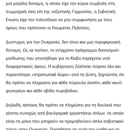
μια μεγάλη δύναμη, η οποία είχε την κύρια συμβολή στη 
συμμαχική νίκη επί της ναζιστικής Γερμανίας, η Σοβιετική 
Ένωση είχε την πολυτέλεια να μην συμφωνήσει με τους 
όρους που πρότειναν οι Ηνωμένες Πολιτείες.
Δυστυχώς για την Ουκρανία, δεν είναι καν μια περιφερειακή 
δύναμη. Ως εκ τούτου, το σύγχρονο πρόγραμμα δανεισμού-
μίσθωσης που επινοήθηκε για το Κίεβο παρέχεται υπό 
διαφορετικούς όρους. Η κυβέρνηση Ζελένσκι παίρνει όλο και 
περισσότερα «στρατιωτικά δώρα» από τη Δύση, ξεχνώντας ότι 
θα πρέπει να πληρώσει για κάθε πύραυλο Javelin, κάθε κουτί 
φυσιγγίων και κάθε οβίδα πυροβόλου.
Δηλαδή, κάποιος θα πρέπει να πληρώσει για τη δουλειά που 
γίνεται συνεχώς από βουλγαρικά εργοστάσια όπλων, τα οποία 
είναι τα μόνα που μπορούν να προμηθεύουν όπλα σοβιετικού 
τύπου στην Ουκρανία. Προσθέστε σε αυτό τον μισθό για τη 