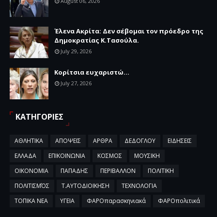
August 06, 2026
Έλενα Ακρίτα: Δεν σέβομαι τον πρόεδρο της
Δημοκρατίας Κ.Τασούλα.
July 29, 2026
Κορίτσια ευχαριστώ...
July 27, 2026
ΚΑΤΗΓΟΡΙΕΣ
ΑΘΛΗΤΙΚΑ
ΑΠΟΨΕΙΣ
ΑΡΘΡΑ
ΔΕΔΟΓΛΟΥ
ΕΙΔΗΣΕΙΣ
ΕΛΛΑΔΑ
ΕΠΙΚΟΙΝΩΝΙΑ
ΚΟΣΜΟΣ
ΜΟΥΣΙΚΗ
ΟΙΚΟΝΟΜΙΑ
ΠΑΠΑΔΗΣ
ΠΕΡΙΒΑΛΛΟΝ
ΠΟΛΙΤΙΚΗ
ΠΟΛΙΤΙΣΜΌΣ
Τ.ΑΥΤΟΔΙΟΙΚΗΣΗ
ΤΕΧΝΟΛΟΓΙΑ
ΤΟΠΙΚΑ ΝΕΑ
ΥΓΕΙΑ
ΦΑΡΟπαρασκηνιακά
ΦΑΡΟπολιτικά