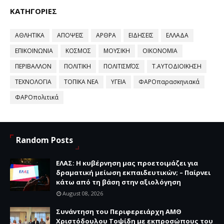
ΚΑΤΗΓΟΡΙΕΣ
ΑΘΛΗΤΙΚΑ
ΑΠΟΨΕΙΣ
ΑΡΘΡΑ
ΕΙΔΗΣΕΙΣ
ΕΛΛΑΔΑ
ΕΠΙΚΟΙΝΩΝΙΑ
ΚΟΣΜΟΣ
ΜΟΥΣΙΚΗ
ΟΙΚΟΝΟΜΙΑ
ΠΕΡΙΒΑΛΛΟΝ
ΠΟΛΙΤΙΚΗ
ΠΟΛΙΤΙΣΜΌΣ
Τ.ΑΥΤΟΔΙΟΙΚΗΣΗ
ΤΕΧΝΟΛΟΓΙΑ
ΤΟΠΙΚΑ ΝΕΑ
ΥΓΕΙΑ
ΦΑΡΟπαρασκηνιακά
ΦΑΡΟπολιτικά
Random Posts
ΕΛΑΣ: Η κυβέρνηση μας προετοιμάζει για
δραματική μείωση εκπαιδευτικών; – Παίρνει
κάτω από τη βάση στην αξιολόγηση
August 08, 2026
Συνάντηση του Περιφερειάρχη ΑΜΘ
Χριστόδουλου Τοψίδη με εκπροσώπους του