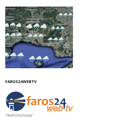
FAROS24WEBTV
"ΦΑΡΟπολιτικα"