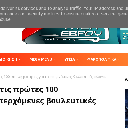
eliver its services and to analyze traffic. Your IP address and 
ormance and security metrics to ensure quality of service, gen
abuse.
ΔΙΟΙΚΗΣΗ
MEGA MENU
ΥΓΕΙΑ
ΦΑΡΟΠΟΛΙΤΙΚΆ
ες 100 υποψηφιότητες, για τις επερχόμενες βουλευτικές εκλογές
Α
τις πρώτες 100
επερχόμενες βουλευτικές