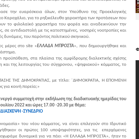
άδες.
ασε την ευαρέσκεια όλων, στον Υπεύθυνο της Προεκλογικής 
ο Καραχάλιο, για το ρηξικέλευθο χαρακτήρα των προτάσεων που 
ζουν το φιλολαϊκό χαρακτήρα του φορέα και αναδεικνύουν την 
, σε αντιδιαστολή με τις κατεστημένες, νοσηρές νοοτροπἰες και 
ές δυνάμεις, του παρόντος πολιτικού σκηνικού.
ς μέρες στο site «
ΕΛΛΑΔΑ ΜΠΡΟΣΤΑ
», που δημιουργήθηκε και 
Φ
ιάστημα.
n προϋπόθεση, στα πλαίσια της αμφίδρομης διαλεκτικής σχέσης 
 και της λειτουργίας του σύγχρονου, «ψηφιακού» κόμματος, το 
ΣΗΣ ΤΗΣ ΔΗΜΟΚΡΑΤΙΑΣ, με τίτλο: ¨ΔΗΜΟΚΡΑΤΙΑ, Η ΕΠΟΜΕΝΗ 
ς για κοινή πορεία;»
ενεργό συμμετοχή στην εκδήλωση της διαδικτυακής ημερίδας του 
Ιουλίου 2022 και ώρες 17.00 -20.30 με θέμα:
ΙΑΣΚΕΨΗ -ΣΥΝΕΔΡΙΟ  
νομασία» του νέου κόμματος, να είναι επιλεγούν στο Ιδρυτικό 
ήθηκαν οι πρώτες 100 υποψηφιότητες, για τις  επερχόμενες 
ροχωράμε δυναμικά για να πάει «Η ΕΛΛΑΔΑ ΜΠΡΟΣΤΑ», ήταν το 