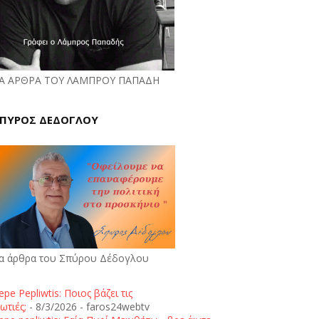
Α ΑΡΘΡΑ ΤΟΥ ΛΑΜΠΡΟΥ ΠΑΠΑΔΗ
ΠΥΡΟΣ ΔΕΔΟΓΛΟΥ
α άρθρα του Σπύρου Δέδογλου
epe Pepliwtis: Ποιος βάζει τις
ωτιές;
- 8/3/2026
- faros24webtv