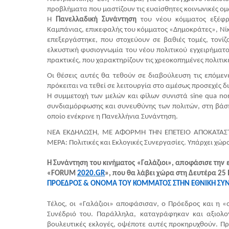
προβλήματα που μαστίζουν τις ευαίσθητες κοινωνικές ομ
Η 
Πανελλαδική Συνάντηση
 του νέου κόμματος εξέφρ
Καμπάνιας, επικεφαλής του κόμματος «Δημοκράτες», Νίκ
επεξεργάστηκε, που στοχεύουν σε βαθιές τομές, τονί
ελκυστική φυσιογνωμία του νέου πολιτικού εγχειρήματος
πρακτικές, που χαρακτηρίζουν τις χρεοκοπημένες πολιτικ
Οι θέσεις αυτές θα τεθούν σε διαβούλευση τις επόμενε
πρόκειται να τεθεί σε λειτουργία στο αμέσως προσεχές δ
Η συμμετοχή των μελών και φίλων συνιστά sine qua no
συνδιαμόρφωσης και συνευθύνης των πολιτών, στη βάση
οποίο ενέκρινε η Πανελλήνια Συνάντηση.
ΝΕΑ ΕΚΔΗΛΩΣΗ, ΜΕ ΑΦΟΡΜΗ ΤΗΝ ΕΠΕΤΕΙΟ ΑΠΟΚΑΤΑΣΤΑ
ΜΕΡΑ: Πολιτικές και Εκλογικές Συνεργασίες. Υπάρχει χώρο
Η Συνάντηση του κινήματος «Γαλάζιοι», αποφάσισε την 
«FORUM 
2020.GR
», που θα λάβει χώρα στη Δευτέρα 25 
ΠΡΟΕΔΡΟΣ & ΟΝΟΜΑ ΤΟΥ ΚΟΜΜΑΤΟΣ ΣΤΗΝ ΕΘΝΙΚΗ ΣΥΝΔ
Τέλος, οι «Γαλάζιοι» αποφάσισαν, ο Πρόεδρος και η «ο
Συνέδριό του. Παράλληλα, καταγράφηκαν και αξιολογ
βουλευτικές εκλογές, οψέποτε αυτές προκηρυχθούν. Π