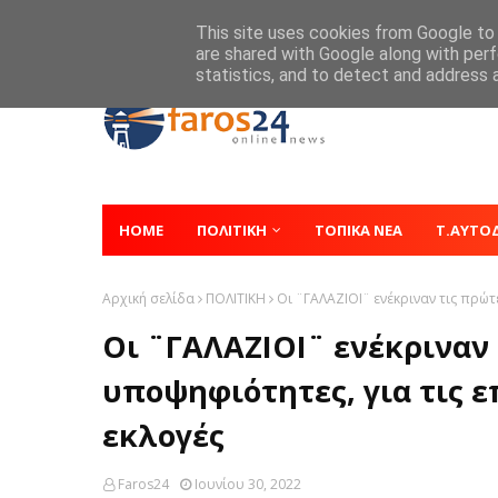
Home
About
Contact
This site uses cookies from Google to d
are shared with Google along with perf
statistics, and to detect and address 
HOME
ΠΟΛΙΤΙΚΗ
ΤΟΠΙΚΑ ΝΕΑ
Τ.ΑΥΤΟ
Αρχική σελίδα
ΠΟΛΙΤΙΚΗ
Οι ¨ΓΑΛΑΖΙΟΙ¨ ενέκριναν τις πρώτ
Οι ¨ΓΑΛΑΖΙΟΙ¨ ενέκριναν 
υποψηφιότητες, για τις 
εκλογές
Faros24
Ιουνίου 30, 2022