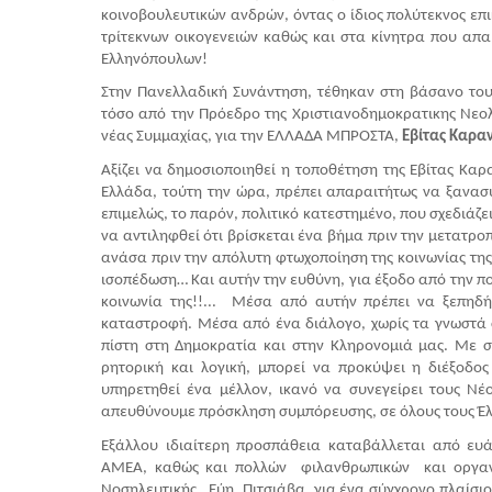
κοινοβουλευτικών ανδρών, όντας ο ίδιος πολύτεκνος επ
τρίτεκνων οικογενειών καθώς και στα κίνητρα που απαιτ
Ελληνόπουλων!
Στην Πανελλαδική Συνάντηση, τέθηκαν στη βάσανο του 
τόσο από την Πρόεδρο της Χριστιανοδημοκρατικης Νεο
νέας Συμμαχίας, για την ΕΛΛΑΔΑ ΜΠΡΟΣΤΑ,
 Εβίτας Καρα
Αξίζει να δημοσιοποιηθεί η τοποθέτηση της Εβίτας Καρ
Ελλάδα, τούτη την ώρα, πρέπει απαραιτήτως να ξανασ
επιμελώς, το παρόν, πολιτικό κατεστημένο, που σχεδιάζει
να αντιληφθεί ότι βρίσκεται ένα βήμα πριν την μετατρο
ανάσα πριν την απόλυτη φτωχοποίηση της κοινωνίας της…
ισοπέδωση… Και αυτήν την ευθύνη, για έξοδο από την πολ
κοινωνία της!!...  Μέσα από αυτήν πρέπει να ξεπηδ
καταστροφή. Μέσα από ένα διάλογο, χωρίς τα γνωστά στ
πίστη στη Δημοκρατία και στην Κληρονομιά μας. Με σα
ρητορική και λογική, μπορεί να προκύψει η διέξοδος
υπηρετηθεί ένα μέλλον, ικανό να συνεγείρει τους Νέου
απευθύνουμε πρόσκληση συμπόρευσης, σε όλους τους Έλλη
Εξάλλου ιδιαίτερη προσπάθεια καταβάλλεται από ευά
ΑΜΕΑ, καθώς και πολλών  φιλανθρωπικών  και οργαν
Νοσηλευτικής,  Εύη  Πιτσιάβα, για ένα σύγχρονο πλαίσιο