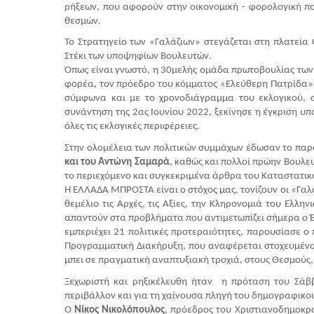
ρήξεων, που αφορούν στην οικονομική - φορολογική πολ
θεσμών.
Το Στρατηγείο των «Γαλάζιων» στεγάζεται στη πλατεία Ο
Στέκι των υποψηφίων Βουλευτών.
Όπως είναι γνωστό, η 30μελής ομάδα πρωτοβουλίας των  
φορέα, τον πρόεδρο του κόμματος «Ελεύθερη Πατρίδα»,
σύμφωνα και με το χρονοδιάγραμμα του εκλογικού, 
συνάντηση της 2ας Ιουνίου 2022, ξεκίνησε η έγκριση υ
όλες τις εκλογικές περιφέρειες.
Στην ολομέλεια των πολιτικών συμμάχων έδωσαν το παρ
και του Αντώνη Σαμαρά
, καθώς και πολλοί πρώην Βουλευ
το περιεχόμενο και συγκεκριμένα άρθρα του Καταστατικο
Η ΕΛΛΑΔΑ ΜΠΡΟΣΤΑ είναι ο στόχος μας, τονίζουν οι «Γαλάζ
θεμέλιο τις Αρχές, τις Αξίες, την Κληρονομιά του Ελλη
απαντούν στα προβλήματα που αντιμετωπίζει σήμερα ο Έλ
εμπεριέχει 21 πολιτικές προτεραιότητες, παρουσίασε ο
Προγραμματική Διακήρυξη, που αναφέρεται στοχευμένα,
μπει σε πραγματική αναπτυξιακή τροχιά, στους Θεσμούς, 
Ξεχωριστή και ρηξικέλευθη ήταν  η πρόταση του Σάββ
περιβάλλον και για τη χαίνουσα πληγή του δημογραφικο
Ο 
Νίκος Νικολόπουλος
, πρόεδρος του Χριστιανοδημοκρα