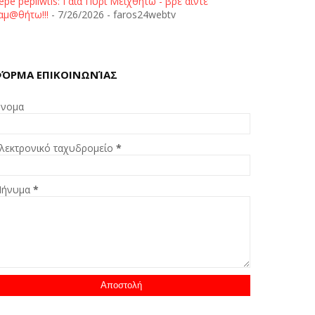
epe pepliwtis: Γαία Πυρί Μειχθήτω - βρε άιντε
αμ@θήτω!!!
- 7/26/2026
- faros24webtv
ΌΡΜΑ ΕΠΙΚΟΙΝΩΝΊΑΣ
νομα
λεκτρονικό ταχυδρομείο
*
ήνυμα
*