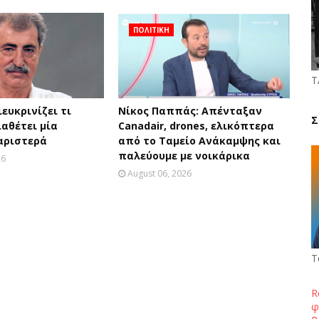
ΠΟΛΙΤΙΚΗ
Τ
ευκρινίζει τι
Νίκος Παππάς: Απένταξαν
Σ
ιαθέτει μία
Canadair, drones, ελικόπτερα
αριστερά
από το Ταμείο Ανάκαμψης και
παλεύουμε με νοικάρικα
26
August 06, 2026
Τ
R
φ