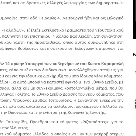
ιτική και σε δραστικές αλλαγές λειτουργίας των δημοκρατικών 
μονοίας, στην οδό Πειραιώς 4. Λειτουργεί ήδη και ως Εκλογικό 
«Γαλάζιων», εξέλεξε Εκτελεστικό Γραμματέα του νέου πολιτικού 
 Καθηγητή Πανεπιστημίου, Νικόλαο Βασιλειάδη. Στη συνάντηση, 
οδικού χάρτη της προσπάθειας, όπως αυτός συμφωνήθηκε στη 
ποψήφιων Βουλευτών και η συγκρότηση Εκλογικών Επιτροπών, για 
F
όν 
14 πρώην Υπουργοί των κυβερνήσεων του Κώστα Καραμανλή 
τές, κάποιοι εξ αυτών διαδικτυακά. Ανταλλάχθηκαν απόψεις  για 
f
ύ και για την Ιδρυτική Διακήρυξη του υπό ίδρυση νέου κόμματος.
ιοι», κι αυτό μπορεί να καταστεί εφικτό μ΄ ένα Εθνικό Σχέδιο, με 
νισμού, αλλά και με συγκεκριμένα κοστολογημένα μέτρα, που θα 
ληνας Πολίτης. Το Εθνικό Σχέδιο Δράσης του νέου Κόμματος, που 
 πρώην Υπουργός Σάββας Τσιτουρίδης. Η Συνάντηση ενέκρινε την 
 σε όλα όσα απαιτείται να αλλάξουν, προκειμένου η Ελλάδα να 
την Οικονομία και την ενίσχυση της Κοινωνικής Συνοχής.
α Τσιτουρίδη, Προέδρου του κόμματος «Ριζοσπάστες», για το 
ύ προβλήματος.
τικού Κόμματος Ελλάδος, ο οποίος είναι  εκ των μακροβιότερων 