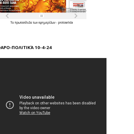
Τα
πρωτοσέλιδα
των
εφημερίδων
-
protoselida
ΑΡΟ-ΠΟΛΙΤΙΚΆ 10-4-24