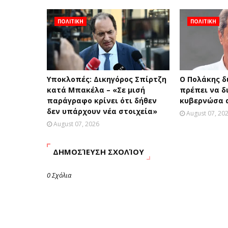
ΠΟΛΙΤΙΚΗ
ΠΟΛΙΤΙΚΗ
Υποκλοπές: Δικηγόρος Σπίρτζη
Ο Πολάκης δι
κατά Μπακέλα – «Σε μισή
πρέπει να δ
παράγραφο κρίνει ότι δήθεν
κυβερνώσα 
δεν υπάρχουν νέα στοιχεία»
August 07, 20
August 07, 2026
ΔΗΜΟΣΊΕΥΣΗ ΣΧΟΛΊΟΥ
0 Σχόλια