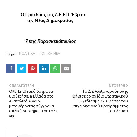
O Πρόεδρος της Δ.Ε.Ε.Π. Έβρου
 της Νέας Δημοκρατίας
Άκης Παρασκευόπουλος
Tags:
ΠΟΛΙΤΙΚΗ
ΤΟΠΙΚΑ ΝΕΑ
ΠΑΛΑΙΌΤΕΡΗ
ΝΕΌΤΕΡΗ
ΟΚΕ: Επιθετικό δόγμα να
Το Δ.Σ Αλεξανδρούπολης
υιοθετήσει η Ελλάδα στο
ψήφισε το σχέδιο Στρατηγικού
Ανατολικό Αιγαίο
Σχεδιασμού - Α΄ φάσης του
μεταφέροντας σύγχρονα
Επιχειρησιακού Προγράμματος
οπλικά συστήματα σε κάθε
του Δήμου
νησί