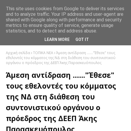
This site uses cookies from Google to deliver its services
and to analyze traffic. Your IP address and user-agent are
shared with Google along with performance and security
metrics to ensure quality of service, generate usage
statistics, and to detect and address abuse.
LEARN MORE
GOT IT
Αρχική σελίδα
ΤΟΠΙΚΑ ΝΕΑ
Άμεση αντίδραση ......."Έθεσε" τους
εθελοντές του κόμματος της ΝΔ στη διάθεση του συντονιστικού
οργάνου ο πρόεδρος της ΔΕΕΠ Άκης Παρασκευόπουλος
Άμεση αντίδραση ......."Έθεσε"
τους εθελοντές του κόμματος
της ΝΔ στη διάθεση του
συντονιστικού οργάνου ο
πρόεδρος της ΔΕΕΠ Άκης
Παρασκευόπουλος