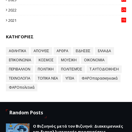
96
2022
26
58
2021
19
59
ΚΑΤΗΓΟΡΙΕΣ
ΑΘΛΗΤΙΚΑ
ΑΠΟΨΕΙΣ
ΑΡΘΡΑ
ΕΙΔΗΣΕΙΣ
ΕΛΛΑΔΑ
ΕΠΙΚΟΙΝΩΝΙΑ
ΚΟΣΜΟΣ
ΜΟΥΣΙΚΗ
ΟΙΚΟΝΟΜΙΑ
ΠΕΡΙΒΑΛΛΟΝ
ΠΟΛΙΤΙΚΗ
ΠΟΛΙΤΙΣΜΌΣ
Τ.ΑΥΤΟΔΙΟΙΚΗΣΗ
ΤΕΧΝΟΛΟΓΙΑ
ΤΟΠΙΚΑ ΝΕΑ
ΥΓΕΙΑ
ΦΑΡΟπαρασκηνιακά
ΦΑΡΟπολιτικά
Random Posts
Ο Βιζυηνός μετά τον Βιζυηνό: Διακειμενικές
και διακαλλιτεχνικές προσεγγίσεις