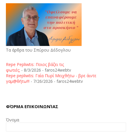
Τα άρθρα του Σπύρου Δέδογλου
Repe Pepliwtis: Ποιος βάζει τις
φωτιές;
- 8/3/2026
- faros24webtv
Repe pepliwtis: Γαία Πυρί Μειχθήτω - βρε άιντε
γαμ@θήτω!!!
- 7/26/2026
- faros24webtv
ΦΌΡΜΑ ΕΠΙΚΟΙΝΩΝΊΑΣ
Όνομα