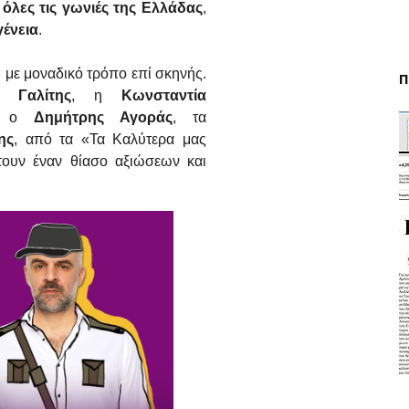
ε όλες τις γωνιές της Ελλάδας
,
γένεια
.
ι με μοναδικό τρόπο επί σκηνής.
Π
ς Γαλίτης
, η
Κωνσταντία
, ο
Δημήτρης Αγοράς
, τα
ης
, από τα «Τα Καλύτερα μας
ουν έναν θίασο αξιώσεων και