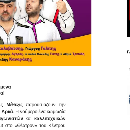
F
f
ίμενα
ία!
ές
Μέθεξις
παρουσιάζουν την
υ
Αρκά
. Η νούμερο ένα κωμωδία
γωνιστών
και
καλλιτεχνικών
ut στο «Θέατρον» του Κέντρου