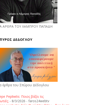
Α ΑΡΘΡΑ ΤΟΥ ΛΑΜΠΡΟΥ ΠΑΠΑΔΗ
ΠΥΡΟΣ ΔΕΔΟΓΛΟΥ
α άρθρα του Σπύρου Δέδογλου
epe Pepliwtis: Ποιος βάζει τις
ωτιές;
- 8/3/2026
- faros24webtv