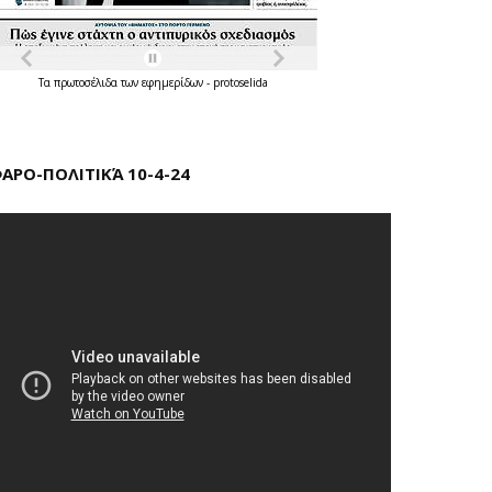
Τα
πρωτοσέλιδα
των
εφημερίδων
-
protoselida
ΑΡΟ-ΠΟΛΙΤΙΚΆ 10-4-24