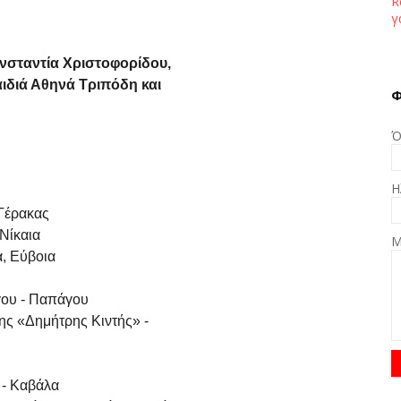
R
γ
νσταντία Χριστοφορίδου,
ιδιά Αθηνά Τριπόδη και
Φ
Ό
Η
 Γέρακας
Νίκαια
Μ
α, Εύβοια
γου - Παπάγου
ης «Δημήτρης Κιντής» -
 - Καβάλα