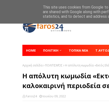
Home
About
Contact
This site uses cookies from Google to d
are shared with Google along with perf
statistics, and to detect and address 
HOME
ΠΟΛΙΤΙΚΗ
ΤΟΠΙΚΑ ΝΕΑ
Τ.ΑΥΤΟ
Αρχική σελίδα
ΠΟΛΙΤΙΣΜΌΣ
Η απόλυτη κωμωδία «Εκτός Ελέγ
Η απόλυτη κωμωδία «Εκτό
καλοκαιρινή περιοδεία σε
Faros24
Ιουνίου 09, 2022