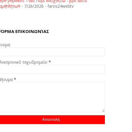
epe pepliwtis: Γαία Πυρί Μειχθήτω - βρε άιντε
αμ@θήτω!!!
- 7/26/2026
- faros24webtv
ΌΡΜΑ ΕΠΙΚΟΙΝΩΝΊΑΣ
νομα
λεκτρονικό ταχυδρομείο
*
ήνυμα
*