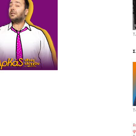
Τ
Σ
 Αγοράς
ριπόδης
Τ
R
φ