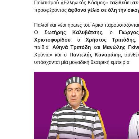
Πολιτισμού «Ελληνικός Κόσμος»
ταξιδεύει σ
προσφέροντας
άφθονο γέλιο σε όλη την οικο
Παλιοί και νέοι ήρωες του Αρκά παρουσιάζοντα
O
Σωτήρης Καλυβάτσης
, ο
Γιώργο
Χριστοφορίδου
, ο
Χρήστος Τριπόδης
παιδιά:
Αθηνά Τριπόδη
και
Μανώλης Γκίν
Χρόνια» και ο
Παντελής Καναράκης
συνθέτ
υπόσχονται μία μοναδική θεατρική εμπειρία.