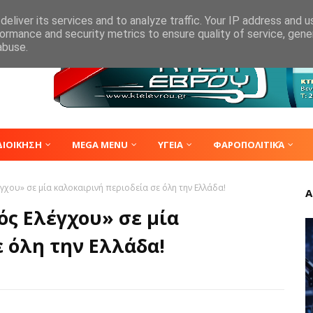
eliver its services and to analyze traffic. Your IP address and 
ormance and security metrics to ensure quality of service, gen
abuse.
ΔΙΟΙΚΗΣΗ
MEGA MENU
ΥΓΕΙΑ
ΦΑΡΟΠΟΛΙΤΙΚΆ
χου» σε μία καλοκαιρινή περιοδεία σε όλη την Ελλάδα!
Α
ς Ελέγχου» σε μία
 όλη την Ελλάδα!