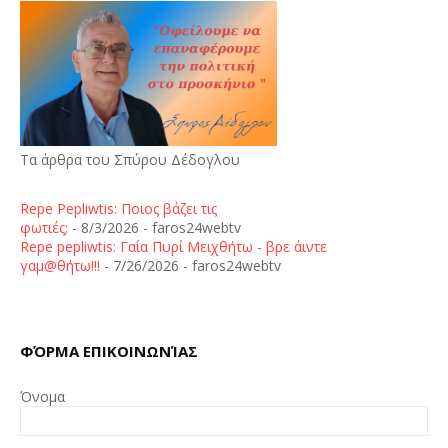
Τα άρθρα του Σπύρου Δέδογλου
Repe Pepliwtis: Ποιος βάζει τις
φωτιές;
- 8/3/2026
- faros24webtv
Repe pepliwtis: Γαία Πυρί Μειχθήτω - βρε άιντε
γαμ@θήτω!!!
- 7/26/2026
- faros24webtv
ΦΌΡΜΑ ΕΠΙΚΟΙΝΩΝΊΑΣ
Όνομα