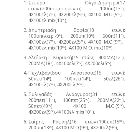
Στούρα  Όλγα-Δήμητρα(17 
ετών):200πετ(ασημένιο), 100ύπ(13
), 
η
4Χ100ελ(7
), 4Χ200ελ(5
), 4Χ100 Μ.Ο.(9
),  
ες
ες
ες
4Χ100ελ mix(10
),
οι
Δημητριάδη Σοφία(18 ετών): 
100ύπ(ν.α.ρ.-9
), 200ύπ(10
), 50ύπ(11
), 
η
η
η
4Χ100ελ(7
), 4Χ200ελ(5
), 4Χ100 Μ.Ο.(9
),  
ες
ες
ες
4Χ100ελ mix(10
), 4Χ100 Μ.Ο. mix(10
),
οι
οι
Αλεξάκη  Κυριακή(15 ετών): 400ΜΑ(12
), 
η
200ΜΑ(18
), 4Χ100ελ(7
), 4Χ200ελ(5
),
η
ες
ες
Πεχλιβανίδου Αναστασία(15 ετών): 
50πετ(14
), 100πετ(14
), 50ελ(26
), 
η
η
η
4Χ100ελ(7
), 4Χ200ελ(5
),
ες
ες
Τυλιγαδάς Ανάργυρος(31 ετών): 
200πετ(11
), 100πετ(25
), 200ΜΑ(22
), 
ος
ος
ος
50πετ(49
), 4Χ100 Μ.Ο.(9
), 
ος
οι
4Χ200ελ(9
),4Χ100ελ mix(10
),
οι
οι
Σαΐρης Ραφαήλ(16 ετών):100ύπ(15
), 
ος
200ύπ(13
), 4Χ100 Μ.Ο.(9
), 4Χ200ελ(9
),
ος
οι
οι