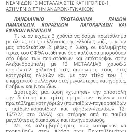
ΝΕΑΝΙΔΩΝ!13 ΜΕΤΑΛΛΙΑ ΣΤΙΣ ΚΑΤΗΓΟΡΙΕΣ-1 
ΑΣΗΜΕΝΙΟ ΣΤΗΝ ΑΝΔΡΩΝ-ΓΥΝΑΙΚΩΝ
ΠΑΝΕΛΛΗΝΙΟ ΠΡΩΤΑΘΛΗΜΑ ΠΑΙΔΩΝ 
ΠΑΜΠΑΙΔΩΝ, ΚΟΡΑΣΙΔΩΝ  ΠΑΓΟΚΑΡΙΔΩΝ ΚΑΙ 
ΕΦΗΒΩΝ ΝΕΑΝΙΔΩΝ
Τι κι αν είχαμε 3 χρόνια να δούμε πρωτάθλημα 
με όλους τους συλλόγους της Ελλάδας μαζί, τι κι αν 
μας αποδεκάτισε 2 μέρες η ίωση, οι κολυμβητές 
-τριες του ΟΦΘΑ στάθηκαν όσο καλύτερα μπορούσαν 
στο ύψος των περιστάσεων και επέστρεψαν στην 
Αλεξανδρούπολη με 13 ΜΕΤΑΛΛΙΑ(6 χρυσά-5 
ασημένια-2 χάλκινα) στις αποσκευές τους στις 
κατηγορίες ηλικιών και με τον τίτλο του 1
ου
επαρχιακού συλλόγου στις μεγαλύτερες κατηγορίες, 
Εφήβων και Νεανίδων.
Δυστυχώς μια ίωση «χτύπησε» την αποστολή 
την δεύτερη και τρίτη ημέρα των αγώνων στο 
πρωτάθλημα κατηγοριών (παμπαίδων-παγκορασίδων 
, παίδων-κορασίδων και εφήβων-νεανίδων 12-
16/7/22 στο ΟΑΚΑ) και στέρησε από τα παιδιά 
μεγαλύτερες διακρίσεις και πανηγυρισμούς.
Με 34 κολυμβητές-τριες που κατάφεραν να 
προκριθούν στην Α΄φάση των Πρωταθλημάτων 