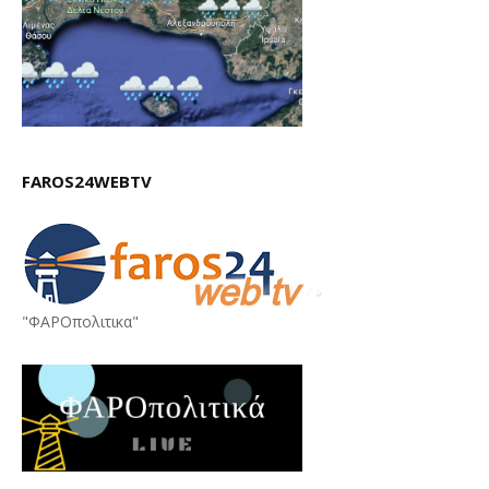
FAROS24WEBTV
"ΦΑΡΟπολιτικα"