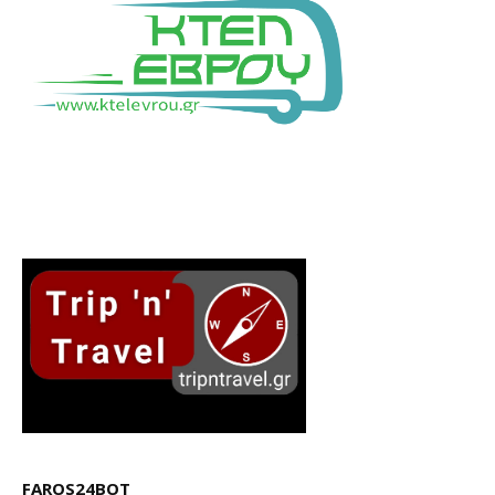
FAROS24BOT