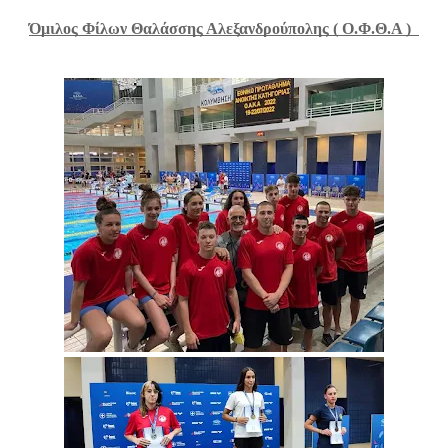
Όμιλος Φίλων Θαλάσσης Αλεξανδρούπολης ( Ο.Φ.Θ.Α )  