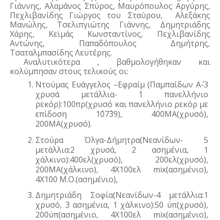
Γιάννης, Αλαμάνος Σπύρος, Μαυρόπουλος Αργύρης, 
Πεχλιβανίδης Γιώργος του Σταύρου,  Αλεξάκης 
Μανώλης, Τσελιπγιώτης Γιάννης, Δημητριάδης 
Χάρης, Κεϊμάς Κωνσταντίνος, Πεχλιβανίδης 
Αντώνης, Παπαδόπουλος Δημήτρης, 
Τσαταλμπασίδης Λευτέρης.
Αναλυτικότερα , βαθμολογήθηκαν και 
κολύμπησαν στους τελικούς οι:
Ντούμας Ευάγγελος –Εφραίμ (Παμπαίδων Α΄-3 
χρυσά μετάλλια- 1 πανελλήνιο 
ρεκόρ):100πρ(χρυσό και πανελλήνιο ρεκόρ με 
επίδοση 1΄07΄΄39), 400ΜΑ(χρυσό), 
200ΜΑ(χρυσό).
Στούρα Όλγα-Δήμητρα(Νεανίδων- 5 
μετάλλια:2 χρυσά, 2 ασημένια, 1 
χάλκινο):400ελ(χρυσό), 200ελ(χρυσό), 
200ΜΑ(χάλκινο), 4Χ100ελ mix(ασημένιο), 
4Χ100 Μ.Ο.(ασημένιο),
Δημητριάδη Σοφία(Νεανίδων-4 μετάλλια:1 
χρυσό, 3 ασημένια, 1 χάλκινο):50 ύπ(χρυσό), 
200ύπ(ασημένιο, 4Χ100ελ mix(ασημένιο), 