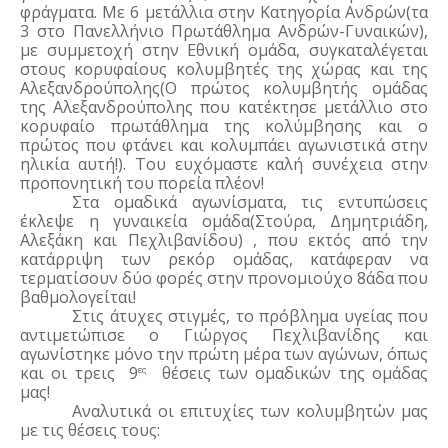
φράγματα. Με 6 μετάλλια στην Κατηγορία Ανδρών(τα 
3 στο Πανελλήνιο Πρωτάθλημα Ανδρών-Γυναικών), 
με συμμετοχή στην Εθνική ομάδα, συγκαταλέγεται 
στους κορυφαίους κολυμβητές της χώρας και της 
Αλεξανδρούπολης(Ο πρώτος κολυμβητής ομάδας 
της Αλεξανδρούπολης που κατέκτησε μετάλλιο στο 
κορυφαίο πρωτάθλημα της κολύμβησης και ο 
πρώτος που φτάνει και κολυμπάει αγωνιστικά στην 
ηλικία αυτή!). Του ευχόμαστε καλή συνέχεια στην 
προπονητική του πορεία πλέον!
Στα ομαδικά αγωνίσματα, τις εντυπώσεις 
έκλεψε η γυναικεία ομάδα(Στούρα, Δημητριάδη, 
Αλεξάκη και Πεχλιβανίδου) , που εκτός από την 
κατάρριψη των ρεκόρ ομάδας, κατάφεραν να 
τερματίσουν δύο φορές στην προνομιούχο 8άδα που 
βαθμολογείται!
Στις άτυχες στιγμές, το πρόβλημα υγείας που 
αντιμετώπισε ο Γιώργος Πεχλιβανίδης και 
αγωνίστηκε μόνο την πρώτη μέρα των αγώνων, όπως 
και οι τρεις  9
  θέσεις των ομαδικών της ομάδας 
ες
μας!
Αναλυτικά οι επιτυχίες των κολυμβητών μας 
με τις θέσεις τους: