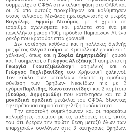
συμμετείχε ο ΟΦΘΑ στην τελική φάση στο ΟΑΚΑ και 
οι 26 από αυτούς προκρίθηκαν και κολύμπησαν 
στους τελικούς. Μεγάλος πρωταγωνιστής ο μικρός 
Βαγγέλης- Εφραίμ Ντούμας
, με 3 χρυσά σε 
ισάριθμα αγωνίσματα και μάλιστα στο ένα με 
πανελλήνιο ρεκόρ (100μ πρόσθιο Παμπαίδων Α΄), ένα 
ρεκόρ που κρατούσε επτά χρόνια!!!
Δεν υστέρησε καθόλου και η πολλάκις διεθνής 
μας φέτος 
Όλγα Στούρα
 με 3 μετάλλια(2 χρυσά και 1 
χάλκινο), όπως και η 
Σοφία Δημητριάδη
(1 χρυσό 
και 1 ασημένιο), ο 
Γιώργος Αλεξάκης
(1 ασημένιο), η 
Γεωργία Γκουτζιβελάκη
(1 ασημένιο) και ο 
Γιώργος Πεχλιβανίδης
 του Χρήστου(1 χάλκινο). 
Τον κύκλο των μεταλλίων έκλεισε η ομαδική 
σύνθεση των Εφήβων- Νεανίδων mix με 2 
αγόρια(
Παρλίδης, Κωνσταντινίδης
) και 2 κορίτσια 
(
Στούρα, Δημητριάδη
) που κατέκτησαν και τα 
2 
μοναδικά ομαδικά
 μετάλλια του ΟΦΘΑ, δίνοντας 
την πρέπουσα σημασία στην λέξη ομαδικότητα.
Την αποστολή συμπλήρωναν και οι παρακάτω 
κολυμβητές-τριεςπου με τις επιδόσεις τους, εκτός 
του ότι έφεραν την πρώτη θέση μεταξύ όλων των 
επαρχιακών συλλόγων στις 3 κατηγορίες Εφήβων, 