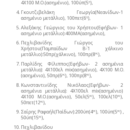
4Χ100 Μ.Ο.(ασημένιο), 100ύπ(5
),
η
Γκουτζιβελάκη Γεωργία(Νεανίδων-1 
ασημένιο μετάλλιο), 100πετ(6
), 
η
Αλεξάκης Γεώργιος του Χρήστου(Εφήβων- 1 
ασημένιο μετάλλιο):400ΜΑ(ασημένιο), 
Πεχλιβανίδης Γιώργος του 
Χρήστου(Παμπαίδων Β΄-1 χάλκινο 
μετάλλιο):50πρ(χάλκινο), 100πρ(8
), 
ος
Παρλίδης Φίλιππος(Εφήβων- 2 ασημένια 
μετάλλια): 4Χ100ελ mix(ασημένιο), 4Χ100 Μ.Ο.
(ασημένιο), 50πρ(6
), 100πρ(8
),
ος
ος
Κωνσταντινίδης Νικόλαος(Εφήβων- 2 
ασημένια μετάλλια): 4Χ100ελ mix(ασημένιο) 
4Χ100 Μ.Ο.(ασημένιο), 50ελ(5
), 100ελ(10
), 
ος
ος
50πετ(12
), 
ος
Σαΐρης Ραφαήλ(Παίδων):200ύπ(4
), 100ύπ(5
) , 
ος
ος
50ύπ(15
), 
ος
Πεχλιβανίδου 