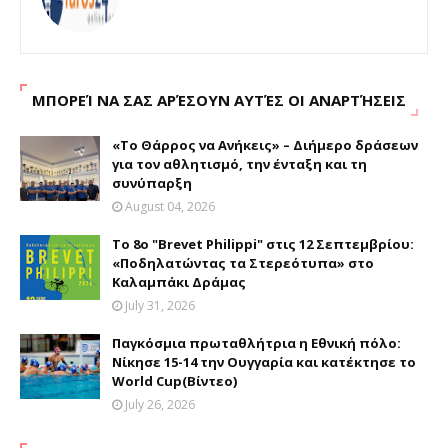
ΜΠΟΡΕΊ ΝΑ ΣΑΣ ΑΡΈΣΟΥΝ ΑΥΤΈΣ ΟΙ ΑΝΑΡΤΉΣΕΙΣ
«Το Θάρρος να Ανήκεις» – Διήμερο δράσεων
για τον αθλητισμό, την ένταξη και τη
συνύπαρξη
August 04, 2026
Το 8ο "Brevet Philippi" στις 12 Σεπτεμβρίου:
«Ποδηλατώντας τα Στερεότυπα» στο
Καλαμπάκι Δράμας
July 31, 2026
Παγκόσμια πρωταθλήτρια η Εθνική πόλο:
Νίκησε 15-14 την Ουγγαρία και κατέκτησε το
World Cup(Βίντεο)
July 26, 2026