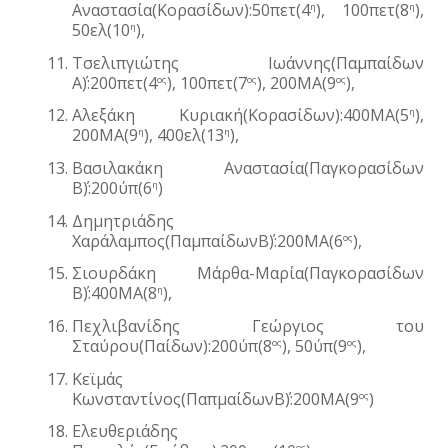
Αναστασία(Κορασίδων):50πετ(4
), 100πετ(8
), 
η
η
50ελ(10
), 
η
Τσελιπγιώτης Ιωάννης(Παμπαίδων 
Α΄):200πετ(4
), 100πετ(7
), 200ΜΑ(9
), 
ος
ος
ος
Αλεξάκη Κυριακή(Κορασίδων):400ΜΑ(5
), 
η
200ΜΑ(9
), 400ελ(13
), 
η
η
Βασιλακάκη Αναστασία(Παγκορασίδων 
Β΄):200ύπ(6
)
η
Δημητριάδης 
Χαράλαμπος(ΠαμπαίδωνΒ΄):200ΜΑ(6
), 
ος
Σιουρδάκη Μάρθα-Μαρία(Παγκορασίδων 
Β΄):400ΜΑ(8
), 
η
Πεχλιβανίδης Γεώργιος του 
Σταύρου(Παίδων):200ύπ(8
), 50ύπ(9
), 
ος
ος
Κεϊμάς 
Κωνσταντίνος(ΠαπμαίδωνΒ΄):200ΜΑ(9
)
ος
Ελευθεριάδης 
ος