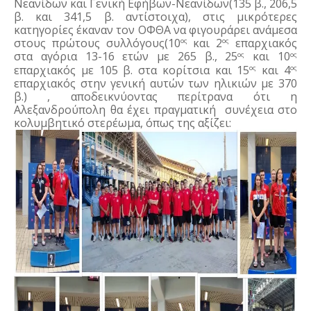
Νεανίδων και Γενική Εφήβων-Νεανίδων(135 β., 206,5 
β. και 341,5 β. αντίστοιχα), στις μικρότερες 
κατηγορίες έκαναν τον ΟΦΘΑ να φιγουράρει ανάμεσα 
στους πρώτους συλλόγους(10
 και 2
 επαρχιακός 
ος
ος
στα αγόρια 13-16 ετών με 265 β., 25
 και 10
ος
ος
επαρχιακός με 105 β. στα κορίτσια και 15
 και 4
ος
ος
επαρχιακός στην γενική αυτών των ηλικιών με 370 
β.) , αποδεικνύοντας περίτρανα ότι η 
Αλεξανδρούπολη θα έχει πραγματική  συνέχεια στο 
κολυμβητικό στερέωμα, όπως της αξίζει: