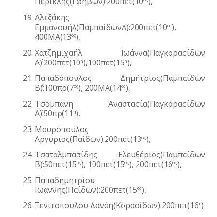
Περικλής(Εφήβων):200πετ(10
), 
Αλεξάκης 
Εμμανουήλ(ΠαμπαίδωνΑ΄):200πετ(10
), 
ος
400ΜΑ(13
), 
ος
Χατζημιχαήλ Ιωάννα(Παγκορασίδων 
Α΄):200πετ(10
),100πετ(15
),  
η
η
Παπαδόπουλος Δημήτριος(Παμπαίδων 
Β΄):100πρ(7
), 200ΜΑ(14
), 
ος
ος
Τσομπάνη  Αναστασία(Παγκορασίδων 
Α΄):50πρ(11
), 
η
Μαυρόπουλος 
Αργύριος(Παίδων):200πετ(13
), 
ος
Τσαταλμπασίδης Ελευθέριος(Παμπαίδων 
Β΄):50πετ(15
), 100πετ(15
), 200πετ(16
), 
ος
ος
ος
Παπαδημητρίου 
Ιωάννης(Παίδων):200πετ(15
), 
ος
Ξενιτοπούλου Δανάη(Κορασίδων):200πετ(16
)
η