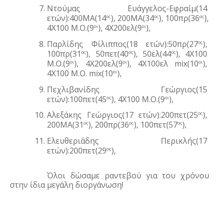
Ντούμας Ευάγγελος-Εφραίμ(14 
ετών):400ΜΑ(14
), 200ΜΑ(34
), 100πρ(36
), 
ος
ος
ος
4Χ100 Μ.Ο.(9
), 4Χ200ελ(9
),
οι
οι
Παρλίδης Φίλιππος(18 ετών):50πρ(27
), 
ος
100πρ(31
), 50πετ(40
), 50ελ(44
), 4Χ100 
ος
ος
ος
Μ.Ο.(9
), 4Χ200ελ(9
), 4Χ100ελ mix(10
), 
οι
οι
οι
4Χ100 Μ.Ο. mix(10
),
οι
Πεχλιβανίδης Γεώργιος(15 
ετών):100πετ(45
), 4Χ100 Μ.Ο.(9
),
ος
οι
Αλεξάκης Γεώργιος(17 ετών):200πετ(25
), 
ος
200ΜΑ(31
), 200πρ(36
), 100πετ(57
),
ος
ος
ος
Ελευθεριάδης Περικλής(17 
ετών):200πετ(29
), 
ος
Όλοι δώσαμε ραντεβού για του χρόνου 
στην ίδια μεγάλη διοργάνωση!