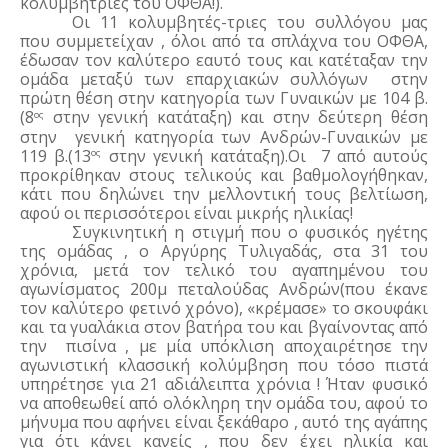
κολυμβήτριες του ΟΦΘΑ!). 
Οι 11 κολυμβητές-τριες του συλλόγου μας 
που συμμετείχαν , όλοι από τα σπλάχνα του ΟΦΘΑ, 
έδωσαν τον καλύτερο εαυτό τους και κατέταξαν την 
ομάδα μεταξύ των επαρχιακών συλλόγων  στην 
πρώτη θέση στην κατηγορία των Γυναικών με 104 β.
(8
 στην γενική κατάταξη) και στην δεύτερη θέση 
ος
στην  γενική κατηγορία των Ανδρών-Γυναικών με 
119 β.(13
 στην γενική κατάταξη).Οι  7 από αυτούς 
ος
προκρίθηκαν στους τελικούς και βαθμολογήθηκαν, 
κάτι που δηλώνει την μελλοντική τους βελτίωση, 
αφού οι περισσότεροι είναι μικρής ηλικίας!
Συγκινητική η στιγμή που ο φυσικός ηγέτης 
της ομάδας , ο Αργύρης Τυλιγαδάς, στα 31 του 
χρόνια, μετά τον τελικό του αγαπημένου του 
αγωνίσματος 200μ πεταλούδας Ανδρών(που έκανε 
τον καλύτερο φετινό χρόνο), «κρέμασε» το σκουφάκι 
και τα γυαλάκια στον βατήρα του και βγαίνοντας από 
την  πισίνα , με μία υπόκλιση αποχαιρέτησε την 
αγωνιστική κλασσική κολύμβηση που τόσο πιστά 
υπηρέτησε για 21 αδιάλειπτα χρόνια ! Ήταν φυσικό 
να αποθεωθεί από ολόκληρη την ομάδα του, αφού το 
μήνυμα που αφήνει είναι ξεκάθαρο , αυτό της αγάπης 
για ότι κάνει κανείς , που δεν έχει ηλικία και 