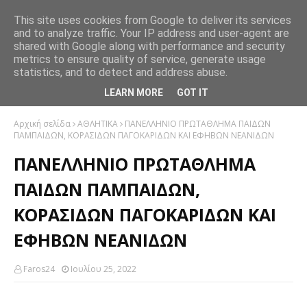
This site uses cookies from Google to deliver its services
and to analyze traffic. Your IP address and user-agent are
shared with Google along with performance and security
metrics to ensure quality of service, generate usage
statistics, and to detect and address abuse.
LEARN MORE
GOT IT
Αρχική σελίδα
ΑΘΛΗΤΙΚΑ
ΠΑΝΕΛΛΗΝΙΟ ΠΡΩΤΑΘΛΗΜΑ ΠΑΙΔΩΝ
ΠΑΜΠΑΙΔΩΝ, ΚΟΡΑΣΙΔΩΝ ΠΑΓΟΚΑΡΙΔΩΝ ΚΑΙ ΕΦΗΒΩΝ ΝΕΑΝΙΔΩΝ
ΠΑΝΕΛΛΗΝΙΟ ΠΡΩΤΑΘΛΗΜΑ
ΠΑΙΔΩΝ ΠΑΜΠΑΙΔΩΝ,
ΚΟΡΑΣΙΔΩΝ ΠΑΓΟΚΑΡΙΔΩΝ ΚΑΙ
ΕΦΗΒΩΝ ΝΕΑΝΙΔΩΝ
Faros24
Ιουλίου 25, 2022