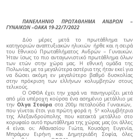
ΠΑΝΕΛΛΗΝΙΟ ΠΡΩΤΑΘΛΗΜΑ ΑΝΔΡΩΝ – 
ΓΥΝΑΙΚΩΝ –ΟΑΚΑ 19-22/7/2022
Δύο μέρες μετά το πρωτάθλημα των 
κατηγοριών αναπτυξιακών ηλικιών  ήρθε και η σειρά 
του Εθνικού Πρωταθλήματος Ανδρών – Γυναικών. 
Ήταν ίσως το πιο ανταγωνιστικό πρωτάθλημα όλων 
των ετών στην χώρα μας. Η εθνική ομάδα της 
Πολωνίας με τα μεγαλύτερα αστέρια της ήταν εκεί για 
να δώσει ακόμη εν μεγαλύτερο βαθμό δυσκολίας 
στην πρόκριση των ελλήνων κολυμβητών στους 
τελικούς.
Ο ΟΦΘΑ έχει την χαρά να  πανηγυρίζει μετά 
από μία υπέροχη κούρσα ένα ασημένιο μετάλλιο με 
την ΄
Ολγα Στούρα 
στα 200μ πεταλούδα Γυναικών,  
που γίνεται έτσι για πρώτη φορά η  5
 κολυμβήτρια 
η
της Αλεξανδρούπολης που κατακτά μετάλλιο στο 
κορυφαίο αυτό πρωτάθλημα της χώρας μας (οι άλλες 
4 είναι οι: Αθανασίου Γιώτα, Κουσάρη Ευγενία, 
Μπράμου Ειρήνη και Δημητριάδη Σοφία, όλες 