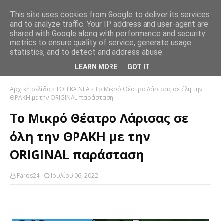
This site uses cookies from Google to deliver its services
and to analyze traffic. Your IP address and user-agent are
shared with Google along with performance and security
metrics to ensure quality of service, generate usage
statistics, and to detect and address abuse.
LEARN MORE
GOT IT
Αρχική σελίδα
ΤΟΠΙΚΑ ΝΕΑ
Το Μικρό Θέατρο Λάρισας σε όλη την
ΘΡΑΚΗ με την ORIGINAL παράσταση
Το Μικρό Θέατρο Λάρισας σε
όλη την ΘΡΑΚΗ με την
ORIGINAL παράσταση
Faros24
Ιουλίου 06, 2022