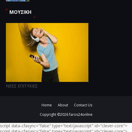
ΜΟΥΣΙΚΗ
ΝΕΕΣ ΕΠΙΤΥΧΙΕΣ
Home
About
Contact Us
Copyright ©
2026
faros24online
script data-cfasync="false" type="text/javascript" id="clever-core">
script data-cfasync="false" type="text/javascript" id="clever-core">