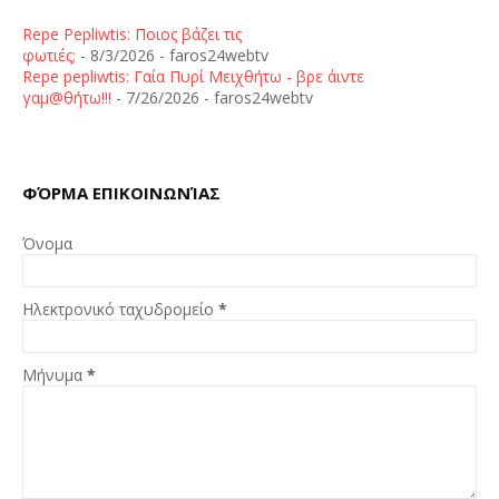
Repe Pepliwtis: Ποιος βάζει τις
φωτιές;
- 8/3/2026
- faros24webtv
Repe pepliwtis: Γαία Πυρί Μειχθήτω - βρε άιντε
γαμ@θήτω!!!
- 7/26/2026
- faros24webtv
ΦΌΡΜΑ ΕΠΙΚΟΙΝΩΝΊΑΣ
Όνομα
Ηλεκτρονικό ταχυδρομείο
*
Μήνυμα
*