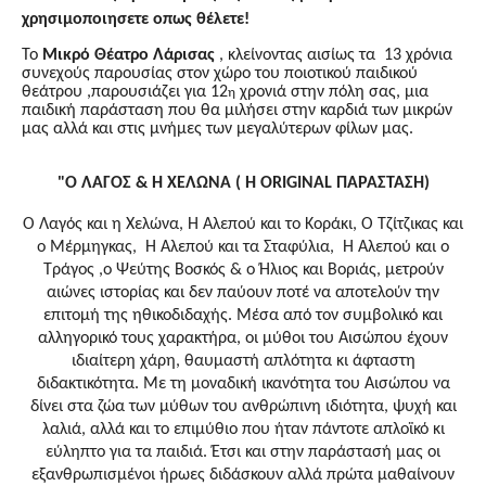
χρησιμοποιησετε οπως θέλετε!
Το
Μικρό Θέατρο Λάρισας
, κλείνοντας αισίως τα 13 χρόνια
συνεχούς παρουσίας στον χώρο του ποιοτικού παιδικού
θεάτρου ,παρουσιάζει για 12
χρονιά στην πόλη σας, μια
η
παιδική παράσταση που θα μιλήσει στην καρδιά των μικρών
μας αλλά και στις μνήμες των μεγαλύτερων φίλων μας.
"Ο ΛΑΓΟΣ & Η ΧΕΛΩΝΑ ( Η ORIGINAL ΠΑΡΑΣΤΑΣΗ)
Ο Λαγός και η Χελώνα, Η Αλεπού και το Κοράκι, Ο Τζίτζικας και
ο Μέρμηγκας, Η Αλεπού και τα Σταφύλια, Η Αλεπού και ο
Τράγος ,ο Ψεύτης Βοσκός & ο Ήλιος και Βοριάς,
μετρούν
αιώνες ιστορίας και δεν παύουν ποτέ να αποτελούν την
επιτομή της ηθικοδιδαχής. Μέσα από τον συμβολικό και
αλληγορικό τους χαρακτήρα, οι μύθοι του Αισώπου
έχουν
ιδιαίτερη χάρη, θαυμαστή απλότητα κι άφταστη
διδακτικότητα. Με τη μοναδική ικανότητα του Αισώπου να
δίνει στα ζώα των μύθων του ανθρώπινη ιδιότητα, ψυχή και
λαλιά, αλλά και το επιμύθιο που ήταν πάντοτε απλοϊκό κι
εύληπτο για τα παιδιά. Έτσι και στην παράστασή μας οι
εξανθρωπισμένοι ήρωες διδάσκουν αλλά πρώτα μαθαίνουν