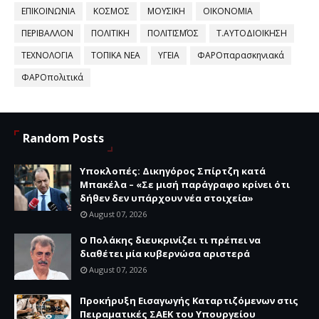
ΕΠΙΚΟΙΝΩΝΙΑ
ΚΟΣΜΟΣ
ΜΟΥΣΙΚΗ
ΟΙΚΟΝΟΜΙΑ
ΠΕΡΙΒΑΛΛΟΝ
ΠΟΛΙΤΙΚΗ
ΠΟΛΙΤΙΣΜΌΣ
Τ.ΑΥΤΟΔΙΟΙΚΗΣΗ
ΤΕΧΝΟΛΟΓΙΑ
ΤΟΠΙΚΑ ΝΕΑ
ΥΓΕΙΑ
ΦΑΡΟπαρασκηνιακά
ΦΑΡΟπολιτικά
Random Posts
Υποκλοπές: Δικηγόρος Σπίρτζη κατά
Μπακέλα – «Σε μισή παράγραφο κρίνει ότι
δήθεν δεν υπάρχουν νέα στοιχεία»
August 07, 2026
Ο Πολάκης διευκρινίζει τι πρέπει να
διαθέτει μία κυβερνώσα αριστερά
August 07, 2026
Προκήρυξη Εισαγωγής Καταρτιζόμενων στις
Πειραματικές ΣΑΕΚ του Υπουργείου