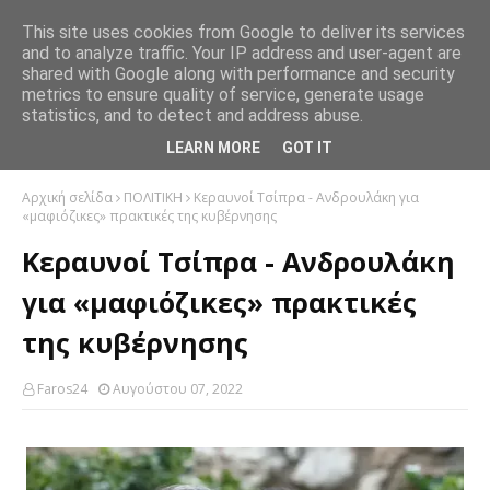
This site uses cookies from Google to deliver its services
and to analyze traffic. Your IP address and user-agent are
shared with Google along with performance and security
metrics to ensure quality of service, generate usage
statistics, and to detect and address abuse.
LEARN MORE
GOT IT
Αρχική σελίδα
ΠΟΛΙΤΙΚΗ
Κεραυνοί Τσίπρα - Ανδρουλάκη για
«μαφιόζικες» πρακτικές της κυβέρνησης
Κεραυνοί Τσίπρα - Ανδρουλάκη
για «μαφιόζικες» πρακτικές
της κυβέρνησης
Faros24
Αυγούστου 07, 2022