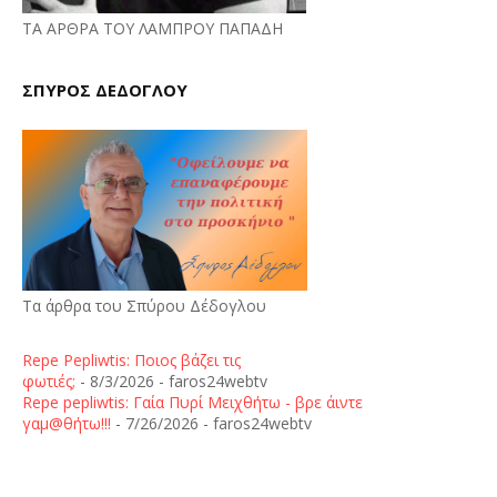
ΤΑ ΑΡΘΡΑ ΤΟΥ ΛΑΜΠΡΟΥ ΠΑΠΑΔΗ
ΣΠΥΡΟΣ ΔΕΔΟΓΛΟΥ
Τα άρθρα του Σπύρου Δέδογλου
Repe Pepliwtis: Ποιος βάζει τις
φωτιές;
- 8/3/2026
- faros24webtv
Repe pepliwtis: Γαία Πυρί Μειχθήτω - βρε άιντε
γαμ@θήτω!!!
- 7/26/2026
- faros24webtv