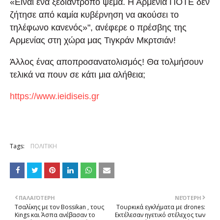
«Είναι ένα ξεδιάντροπο ψέμα. Η Αρμενία ΠΟΤΕ δεν
ζήτησε από καμία κυβέρνηση να ακούσει το
τηλέφωνο κανενός»", ανέφερε ο πρέσβης της
Αρμενίας στη χώρα μας Τιγκράν Μκρτσιάν!
Άλλος ένας αποπροσανατολισμός! Θα τολμήσουν
τελικά να πουν σε κάτι μια αλήθεια;
https://www.ieidiseis.gr
Tags:
ΠΟΛΙΤΙΚΗ
ΠΑΛΑΙΌΤΕΡΗ
ΝΕΌΤΕΡΗ
Τσαλίκης με τον Bossikan , τους
Τουρκικά εγκλήματα με drones:
Kings και Άσπα ανέβασαν το
Εκτέλεσαν ηγετικό στέλεχος των