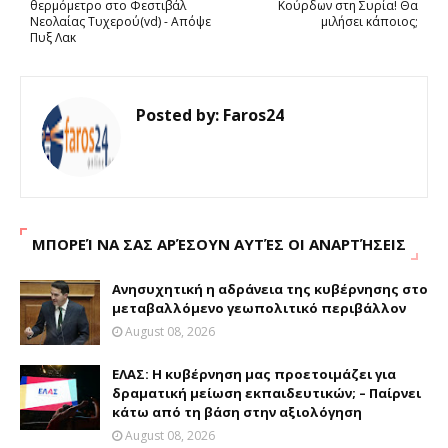
θερμόμετρο στο Φεστιβάλ
Κούρδων στη Συρία! Θα
Νεολαίας Τυχερού(vd) - Απόψε
μιλήσει κάποιος;
Πυξ Λακ
Posted by:
Faros24
ΜΠΟΡΕΊ ΝΑ ΣΑΣ ΑΡΈΣΟΥΝ ΑΥΤΈΣ ΟΙ ΑΝΑΡΤΉΣΕΙΣ
Ανησυχητική η αδράνεια της κυβέρνησης στο
μεταβαλλόμενο γεωπολιτικό περιβάλλον
August 08, 2026
ΕΛΑΣ: Η κυβέρνηση μας προετοιμάζει για
δραματική μείωση εκπαιδευτικών; – Παίρνει
κάτω από τη βάση στην αξιολόγηση
August 08, 2026