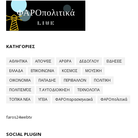
ΚΑΤΗΓΟΡΙΕΣ
ΑΘΛΗΤΙΚΑ
ΑΠΟΨΕΙΣ
ΑΡΘΡΑ
ΔΕΔΟΓΛΟΥ
ΕΙΔΗΣΕΙΣ
ΕΛΛΑΔΑ
ΕΠΙΚΟΙΝΩΝΙΑ
ΚΟΣΜΟΣ
ΜΟΥΣΙΚΗ
ΟΙΚΟΝΟΜΙΑ
ΠΑΠΑΔΗΣ
ΠΕΡΙΒΑΛΛΟΝ
ΠΟΛΙΤΙΚΗ
ΠΟΛΙΤΙΣΜΌΣ
Τ.ΑΥΤΟΔΙΟΙΚΗΣΗ
ΤΕΧΝΟΛΟΓΙΑ
ΤΟΠΙΚΑ ΝΕΑ
ΥΓΕΙΑ
ΦΑΡΟπαρασκηνιακά
ΦΑΡΟπολιτικά
faros24webtv
SOCIAL PLUGIN