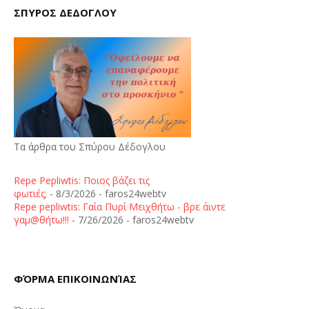
ΣΠΥΡΟΣ ΔΕΔΟΓΛΟΥ
Τα άρθρα του Σπύρου Δέδογλου
Repe Pepliwtis: Ποιος βάζει τις
φωτιές;
- 8/3/2026
- faros24webtv
Repe pepliwtis: Γαία Πυρί Μειχθήτω - βρε άιντε
γαμ@θήτω!!!
- 7/26/2026
- faros24webtv
ΦΌΡΜΑ ΕΠΙΚΟΙΝΩΝΊΑΣ