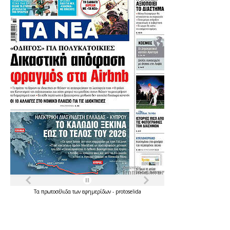
Τα
πρωτοσέλιδα
των
εφημερίδων
-
protoselida