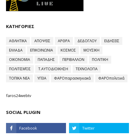
ΚΑΤΗΓΟΡΙΕΣ
ΑΘΛΗΤΙΚΑ
ΑΠΟΨΕΙΣ
ΑΡΘΡΑ
ΔΕΔΟΓΛΟΥ
ΕΙΔΗΣΕΙΣ
ΕΛΛΑΔΑ
ΕΠΙΚΟΙΝΩΝΙΑ
ΚΟΣΜΟΣ
ΜΟΥΣΙΚΗ
ΟΙΚΟΝΟΜΙΑ
ΠΑΠΑΔΗΣ
ΠΕΡΙΒΑΛΛΟΝ
ΠΟΛΙΤΙΚΗ
ΠΟΛΙΤΙΣΜΌΣ
Τ.ΑΥΤΟΔΙΟΙΚΗΣΗ
ΤΕΧΝΟΛΟΓΙΑ
ΤΟΠΙΚΑ ΝΕΑ
ΥΓΕΙΑ
ΦΑΡΟπαρασκηνιακά
ΦΑΡΟπολιτικά
faros24webtv
SOCIAL PLUGIN