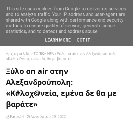
This site uses cookies from Google to deliver its services
and to analyze traffic. Your IP address and user-agent are
shared with Google along with performance and security
metrics to ensure quality of service, generate usage
statistics, and to detect and address abuse.
LEARN MORE
GOT IT
Αρχική σελίδα
ΤΟΠΙΚΑ ΝΕΑ
Ξύλο on air στην Αλεξανδρούπολη:
«Κ#λοχ@νεία, εμένα δε θα με βαράτε»
Ξύλο on air στην
Αλεξανδρούπολη:
«Κ#λοχ@νεία, εμένα δε θα με
βαράτε»
Faros24
Αυγούστου 29, 2022