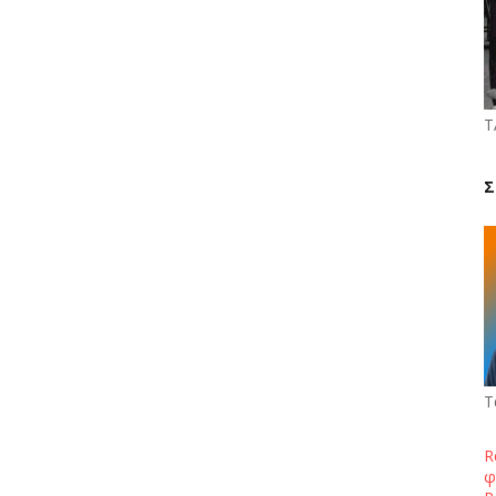
Τ
Σ
Τ
R
φ