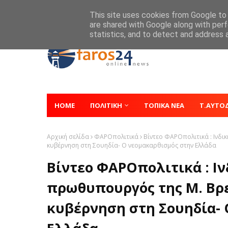
Home
About
Contact
This site uses cookies from Google to d
are shared with Google along with perf
statistics, and to detect and address 
HOME
ΠΟΛΙΤΙΚΗ
ΤΟΠΙΚΑ ΝΕΑ
Τ.ΑΥΤΟ
Αρχική σελίδα
ΦΑΡΟπολιτικά
Βίντεο ΦΑΡΟπολιτικά : Ινδι
κυβέρνηση στη Σουηδία- Ο νεομακαρθισμός στην Ελλάδα
Βίντεο ΦΑΡΟπολιτικά : Ιν
πρωθυπουργός της Μ. Βρε
κυβέρνηση στη Σουηδία- 