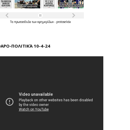
Τα
πρωτοσέλιδα
των
εφημερίδων
-
protoselida
ΑΡΟ-ΠΟΛΙΤΙΚΆ 10-4-24