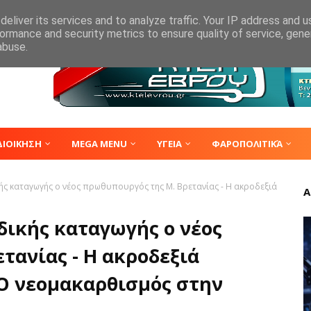
eliver its services and to analyze traffic. Your IP address and 
ormance and security metrics to ensure quality of service, gen
abuse.
ΔΙΟΙΚΗΣΗ
MEGA MENU
ΥΓΕΙΑ
ΦΑΡΟΠΟΛΙΤΙΚΆ
κής καταγωγής ο νέος πρωθυπουργός της Μ. Βρετανίας - Η ακροδεξιά
Α
δικής καταγωγής ο νέος
τανίας - Η ακροδεξιά
Ο νεομακαρθισμός στην