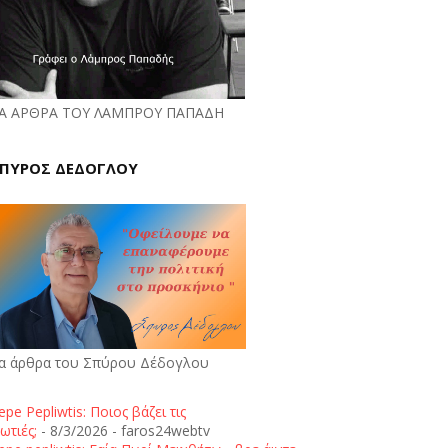
Α ΑΡΘΡΑ ΤΟΥ ΛΑΜΠΡΟΥ ΠΑΠΑΔΗ
ΠΥΡΟΣ ΔΕΔΟΓΛΟΥ
α άρθρα του Σπύρου Δέδογλου
epe Pepliwtis: Ποιος βάζει τις
ωτιές;
- 8/3/2026
- faros24webtv