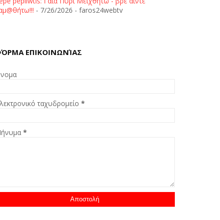
epe pepliwtis: Γαία Πυρί Μειχθήτω - βρε άιντε
αμ@θήτω!!!
- 7/26/2026
- faros24webtv
ΌΡΜΑ ΕΠΙΚΟΙΝΩΝΊΑΣ
νομα
λεκτρονικό ταχυδρομείο
*
ήνυμα
*