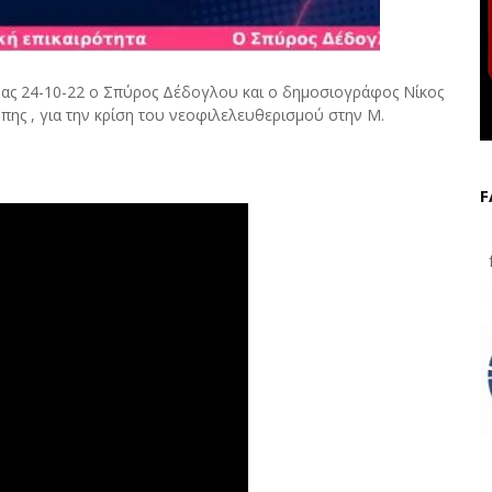
ρας 24-10-22 ο Σπύρος Δέδογλου και ο δημοσιογράφος Νίκος
πης , για την κρίση του νεοφιλελευθερισμού στην Μ.
F
f