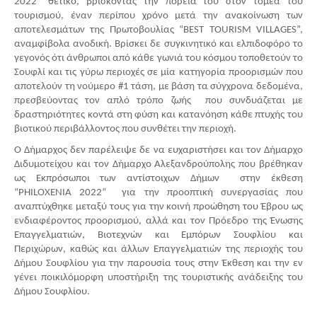
2022” θετικό, βρίσκοντας την πορεία του στον τομέα του 
τουρισμού, έναν περίπου χρόνο μετά την ανακοίνωση των 
αποτελεσμάτων της Πρωτοβουλίας “ΒEST TOURISM VILLAGES”, 
αναμφίβολα ανοδική. Βρίσκει δε συγκινητικό και ελπιδοφόρο το 
γεγονός ότι άνθρωποι από κάθε γωνιά του κόσμου τοποθετούν το 
Σουφλί και τις γύρω περιοχές σε μία κατηγορία προορισμών που 
αποτελούν τη νούμερο #1 τάση, με βάση τα σύγχρονα δεδομένα, 
πρεσβεύοντας τον απλό τρόπο ζωής  που συνδυάζεται με 
δραστηριότητες κοντά στη φύση και κατανόηση κάθε πτυχής του 
βιοτικού περιβάλλοντος που συνθέτει την περιοχή.
Ο Δήμαρχος δεν παρέλειψε δε να ευχαριστήσει και τον Δήμαρχο 
Διδυμοτείχου και τον Δήμαρχο Αλεξανδρούπολης που βρέθηκαν 
ως Εκπρόσωποι των αντίστοιχων Δήμων  στην έκθεση 
“PHILOXENIA 2022”  για την προοπτική συνεργασίας που 
αναπτύχθηκε μεταξύ τους για την κοινή προώθηση του Έβρου ως 
ενδιαφέροντος προορισμού, αλλά και τον Πρόεδρο της Ένωσης 
Επαγγελματιών, Βιοτεχνών και Εμπόρων Σουφλίου και 
Περιχώρων, καθώς και άλλων Επαγγελματιών της περιοχής του 
Δήμου Σουφλίου για την παρουσία τους στην Έκθεση και την εν 
γένει ποικιλόμορφη υποστήριξη της τουριστικής ανάδειξης του 
Δήμου Σουφλίου.