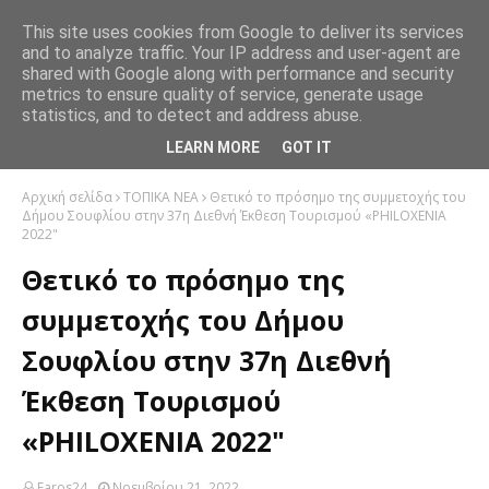
This site uses cookies from Google to deliver its services
and to analyze traffic. Your IP address and user-agent are
shared with Google along with performance and security
metrics to ensure quality of service, generate usage
statistics, and to detect and address abuse.
LEARN MORE
GOT IT
Αρχική σελίδα
ΤΟΠΙΚΑ ΝΕΑ
Θετικό το πρόσημο της συμμετοχής του
Δήμου Σουφλίου στην 37η Διεθνή Έκθεση Τουρισμού «PHILOXENIA
2022"
Θετικό το πρόσημο της
συμμετοχής του Δήμου
Σουφλίου στην 37η Διεθνή
Έκθεση Τουρισμού
«PHILOXENIA 2022"
Faros24
Νοεμβρίου 21, 2022