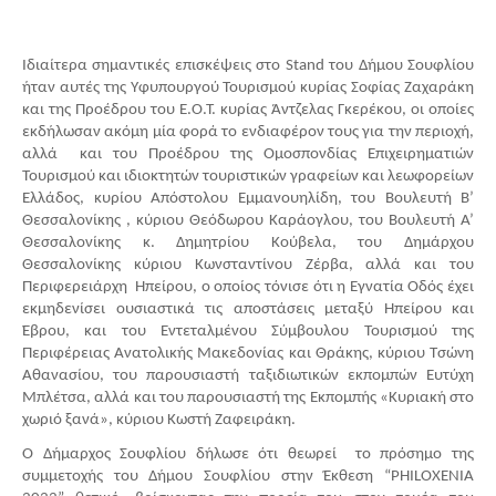
Ιδιαίτερα σημαντικές επισκέψεις στο Stand του Δήμου Σουφλίου 
ήταν αυτές της Υφυπουργού Τουρισμού κυρίας Σοφίας Ζαχαράκη 
και της Προέδρου του Ε.Ο.Τ. κυρίας Άντζελας Γκερέκου, οι οποίες 
εκδήλωσαν ακόμη μία φορά το ενδιαφέρον τους για την περιοχή, 
αλλά  και του Προέδρου της Ομοσπονδίας Επιχειρηματιών 
Τουρισμού και ιδιοκτητών τουριστικών γραφείων και λεωφορείων 
Ελλάδος, κυρίου Απόστολου Εμμανουηλίδη, του Βουλευτή Β’ 
Θεσσαλονίκης , κύριου Θεόδωρου Καράογλου, του Βουλευτή Α’ 
Θεσσαλονίκης κ. Δημητρίου Κούβελα, του Δημάρχου 
Θεσσαλονίκης κύριου Κωνσταντίνου Ζέρβα, αλλά και του 
Περιφερειάρχη  Ηπείρου, ο οποίος τόνισε ότι η Εγνατία Οδός έχει 
εκμηδενίσει ουσιαστικά τις αποστάσεις μεταξύ Ηπείρου και 
Έβρου, και του Εντεταλμένου Σύμβουλου Τουρισμού της 
Περιφέρειας Ανατολικής Μακεδονίας και Θράκης, κύριου Τσώνη 
Αθανασίου, του παρουσιαστή ταξιδιωτικών εκπομπών Ευτύχη 
Μπλέτσα, αλλά και του παρουσιαστή της Εκπομπής «Κυριακή στο 
χωριό ξανά», κύριου Κωστή Ζαφειράκη.
Ο Δήμαρχος Σουφλίου δήλωσε ότι θεωρεί  το πρόσημο της 
συμμετοχής του Δήμου Σουφλίου στην Έκθεση “PHILOXENIA 