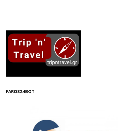
FAROS24BOT