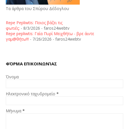
Τα άρθρα του Σπύρου Δέδογλου
Repe Pepliwtis: Ποιος βάζει τις
φωτιές;
- 8/3/2026
- faros24webtv
Repe pepliwtis: Γαία Πυρί Μειχθήτω - βρε άιντε
γαμ@θήτω!!!
- 7/26/2026
- faros24webtv
ΦΌΡΜΑ ΕΠΙΚΟΙΝΩΝΊΑΣ
Όνομα
Ηλεκτρονικό ταχυδρομείο
*
Μήνυμα
*