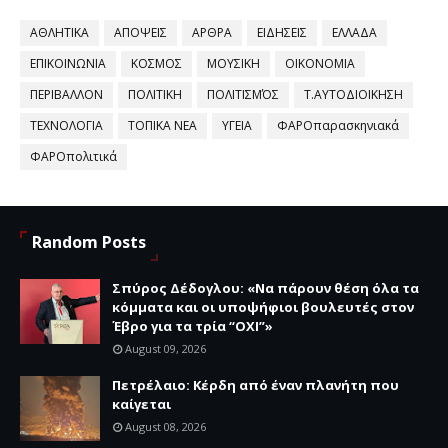
ΑΘΛΗΤΙΚΑ
ΑΠΟΨΕΙΣ
ΑΡΘΡΑ
ΕΙΔΗΣΕΙΣ
ΕΛΛΑΔΑ
ΕΠΙΚΟΙΝΩΝΙΑ
ΚΟΣΜΟΣ
ΜΟΥΣΙΚΗ
ΟΙΚΟΝΟΜΙΑ
ΠΕΡΙΒΑΛΛΟΝ
ΠΟΛΙΤΙΚΗ
ΠΟΛΙΤΙΣΜΌΣ
Τ.ΑΥΤΟΔΙΟΙΚΗΣΗ
ΤΕΧΝΟΛΟΓΙΑ
ΤΟΠΙΚΑ ΝΕΑ
ΥΓΕΙΑ
ΦΑΡΟπαρασκηνιακά
ΦΑΡΟπολιτικά
Random Posts
Σπύρος Δέδογλου: «Να πάρουν θέση όλα τα
κόμματα και οι υποψήφιοι βουλευτές στον
Έβρο για τα τρία “ΟΧΙ”»
August 09, 2026
Πετρέλαιο: Κέρδη από έναν πλανήτη που
καίγεται
August 08, 2026