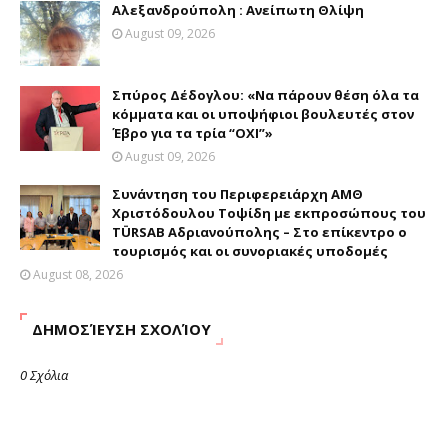
Αλεξανδρούπολη : Ανείπωτη Θλίψη
August 09, 2026
Σπύρος Δέδογλου: «Να πάρουν θέση όλα τα
κόμματα και οι υποψήφιοι βουλευτές στον
Έβρο για τα τρία “ΟΧΙ”»
August 09, 2026
Συνάντηση του Περιφερειάρχη ΑΜΘ
Χριστόδουλου Τοψίδη με εκπροσώπους του
TÜRSAB Αδριανούπολης – Στο επίκεντρο ο
τουρισμός και οι συνοριακές υποδομές
August 08, 2026
ΔΗΜΟΣΊΕΥΣΗ ΣΧΟΛΊΟΥ
0 Σχόλια