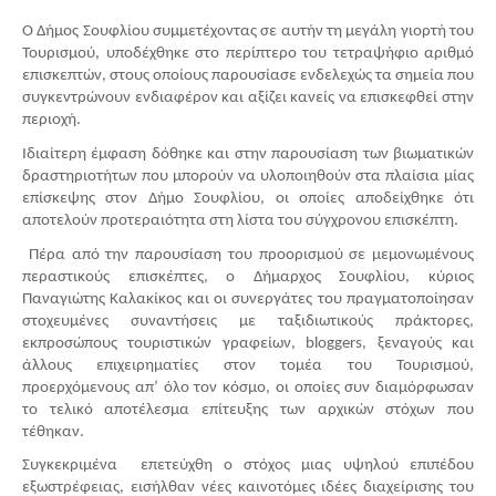
Ο Δήμος Σουφλίου συμμετέχοντας σε αυτήν τη μεγάλη γιορτή του 
Τουρισμού, υποδέχθηκε στο περίπτερο του τετραψήφιο αριθμό 
επισκεπτών, στους οποίους παρουσίασε ενδελεχώς τα σημεία που 
συγκεντρώνουν ενδιαφέρον και αξίζει κανείς να επισκεφθεί στην 
περιοχή. 
Ιδιαίτερη έμφαση δόθηκε και στην παρουσίαση των βιωματικών 
δραστηριοτήτων που μπορούν να υλοποιηθούν στα πλαίσια μίας 
επίσκεψης στον Δήμο Σουφλίου, οι οποίες αποδείχθηκε ότι 
αποτελούν προτεραιότητα στη λίστα του σύγχρονου επισκέπτη.
 Πέρα από την παρουσίαση του προορισμού σε μεμονωμένους 
περαστικούς επισκέπτες, ο Δήμαρχος Σουφλίου, κύριος 
Παναγιώτης Καλακίκος και οι συνεργάτες του πραγματοποίησαν 
στοχευμένες συναντήσεις με ταξιδιωτικούς πράκτορες, 
εκπροσώπους τουριστικών γραφείων, bloggers, ξεναγούς και 
άλλους επιχειρηματίες στον τομέα του Τουρισμού, 
προερχόμενους απ’ όλο τον κόσμο, οι οποίες συν διαμόρφωσαν 
το τελικό αποτέλεσμα επίτευξης των αρχικών στόχων που 
τέθηκαν. 
Συγκεκριμένα  επετεύχθη ο στόχος μιας υψηλού επιπέδου 
εξωστρέφειας, εισήλθαν νέες καινοτόμες ιδέες διαχείρισης του 