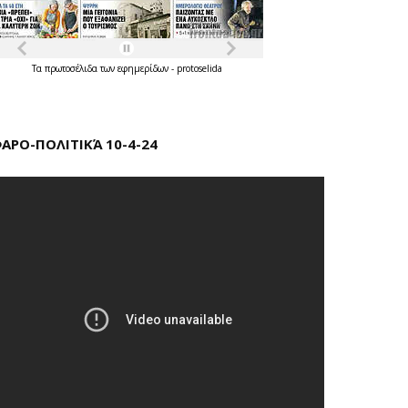
Τα
πρωτοσέλιδα
των
εφημερίδων
-
protoselida
ΑΡΟ-ΠΟΛΙΤΙΚΆ 10-4-24