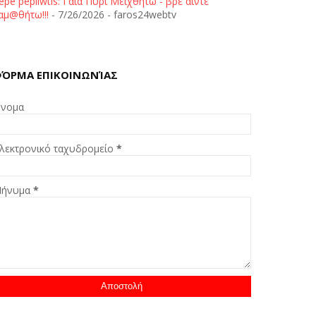
epe pepliwtis: Γαία Πυρί Μειχθήτω - βρε άιντε
αμ@θήτω!!!
- 7/26/2026
- faros24webtv
ΌΡΜΑ ΕΠΙΚΟΙΝΩΝΊΑΣ
νομα
λεκτρονικό ταχυδρομείο
*
ήνυμα
*