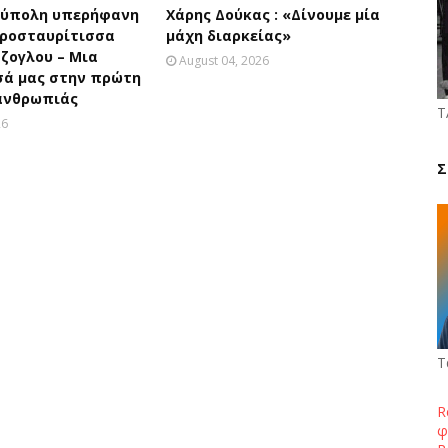
ούπολη υπερήφανη
Χάρης Δούκας : «Δίνουμε μία
θροσταυρίτισσα
μάχη διαρκείας»
ζογλου – Μια
August 04, 2026
σά μας στην πρώτη
 ανθρωπιάς
Τ
26
Σ
Τ
R
φ