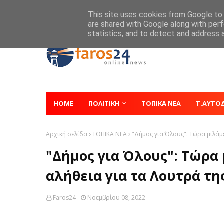
Home
About
Contact
This site uses cookies from Google to d
are shared with Google along with perf
statistics, and to detect and address 
HOME
ΠΟΛΙΤΙΚΗ
ΤΟΠΙΚΑ ΝΕΑ
Τ.ΑΥΤΟ
Αρχική σελίδα
ΤΟΠΙΚΑ ΝΕΑ
"Δήμος για Όλους": Τώρα μιλάμε
"Δήμος για Όλους": Τώρα 
αλήθεια για τα Λουτρά τ
Faros24
Νοεμβρίου 08, 2022