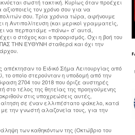
κνύεται σωστή τακτική. Κυρίως όταν προέχει
 αξιοποιείς τον χρόνο σου για να
πολιτών σου. Τρία χρόνια τώρα, αφήνουμε
 η Αντιπολίτευση (και μερικοί γραμματείς,
έσει να περπατάμε «πάνω» σ’ αυτά,
χει ο στόχος και ο προορισμός. Όχι η βοή του
ΑΠΑΣ ΤΗΝ ΕΥΘΥΝΗ σταθερά και όχι την
μάρχου.
F
 απέκτησαν το Ειδικό Σήμα Λειτουργίας από
f
ύ, το οποίο στερούνταν η υποδομή από την
όφαση 2704 του 2018 που όριζε αυστηρές
 στο τέλος της θητείας της προηγούμενης
οκριθούν στις υποχρεώσεις αυτές,
αίτηση σε έναν ελλιπέστατο φάκελο, κατά
 με την γνωστή αλαζονεία τους, για την
νάληψη των καθηκόντων της (Οκτώβριο του