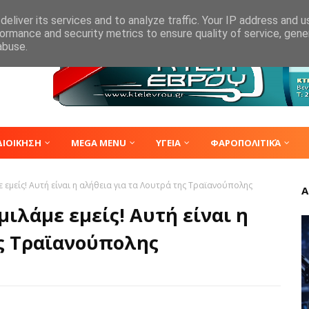
eliver its services and to analyze traffic. Your IP address and 
ormance and security metrics to ensure quality of service, gen
abuse.
ΔΙΟΙΚΗΣΗ
MEGA MENU
ΥΓΕΙΑ
ΦΑΡΟΠΟΛΙΤΙΚΆ
 εμείς! Αυτή είναι η αλήθεια για τα Λουτρά της Τραϊανούπολης
Α
μιλάμε εμείς! Αυτή είναι η
ης Τραϊανούπολης