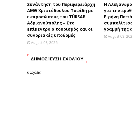
Συνάντηση του Περιφερειάρχη
Η Αλεξανδρ
ΑΜΘ Χριστόδουλου Τοψίδη με
για την ερυ
εκπροσώπους του TÜRSAB
Ειρήνη Παπά
Αδριανούπολης – Στο
συμπολίτισ
επίκεντρο ο τουρισμός και οι
γραμμή της
συνοριακές υποδομές
August 08, 20
August 08, 2026
ΔΗΜΟΣΊΕΥΣΗ ΣΧΟΛΊΟΥ
0 Σχόλια