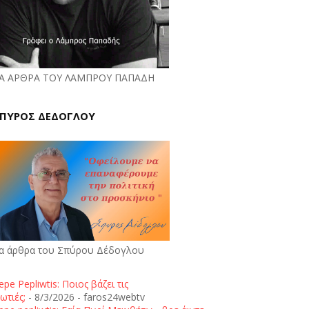
Α ΑΡΘΡΑ ΤΟΥ ΛΑΜΠΡΟΥ ΠΑΠΑΔΗ
ΠΥΡΟΣ ΔΕΔΟΓΛΟΥ
α άρθρα του Σπύρου Δέδογλου
epe Pepliwtis: Ποιος βάζει τις
ωτιές;
- 8/3/2026
- faros24webtv