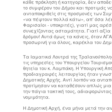
κάθε πρόκληση ή κατηγορία, δεν αποδει
το συμφέρον του Δήμου και προτιμάς να
ανταποκριθείς στις προσμονές των Συμ
«να πέφτουν πολλά κάτω», απ’ όσα λέει
Φαρισαίοι - υποκριτές), γιατί μας αρ
συνεχίζοντας ασταμάτητα. Γιατί αξία έ
δρόμου! Αυτά όμως τα κάνεις, όταν ΑΓ
προσωρινή για όλους, καρέκλα του Δη
Τα Ιαματικά Λουτρά της Τραϊανούπολης
τις υπηρεσίες του Υπουργείου Τουρισμο
θητεία του κ. Λαμπάκη. Η Υπουργική Απ
προδιαγραφές λειτουργίας ήταν γνωστή
Δημοτικής Αρχής. Αντί λοιπόν να ανταπ
προτίμησαν να καταθέσουν απλώς μια 
την πάγια τακτική τους, αδιαφορώντας
νομιμότητα.
Η Δημοτική Αρχή, ένα μήνα μετά την α