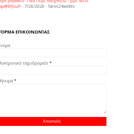
epe pepliwtis: Γαία Πυρί Μειχθήτω - βρε άιντε
αμ@θήτω!!!
- 7/26/2026
- faros24webtv
ΌΡΜΑ ΕΠΙΚΟΙΝΩΝΊΑΣ
νομα
λεκτρονικό ταχυδρομείο
*
ήνυμα
*