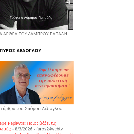
Α ΑΡΘΡΑ ΤΟΥ ΛΑΜΠΡΟΥ ΠΑΠΑΔΗ
ΠΥΡΟΣ ΔΕΔΟΓΛΟΥ
α άρθρα του Σπύρου Δέδογλου
epe Pepliwtis: Ποιος βάζει τις
ωτιές;
- 8/3/2026
- faros24webtv