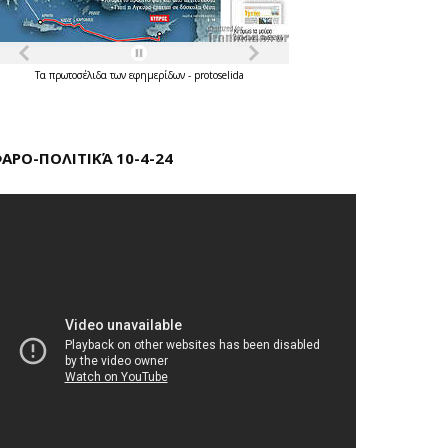
Τα
πρωτοσέλιδα
των
εφημερίδων
-
protoselida
ΑΡΟ-ΠΟΛΙΤΙΚΆ 10-4-24