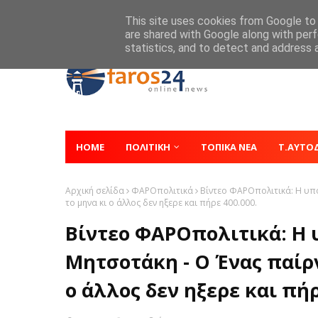
Home
About
Contact
This site uses cookies from Google to d
are shared with Google along with perf
statistics, and to detect and address 
HOME
ΠΟΛΙΤΙΚΗ
ΤΟΠΙΚΑ ΝΕΑ
Τ.ΑΥΤΟ
Αρχική σελίδα
ΦΑΡΟπολιτικά
Βίντεο ΦΑΡΟπολιτικά: Η υποκ
το μηνα κι ο άλλος δεν ηξερε και πήρε 400.000.
Βίντεο ΦΑΡΟπολιτικά: Η υ
Μητσοτάκη - Ο Ένας παίρν
ο άλλος δεν ηξερε και πήρ