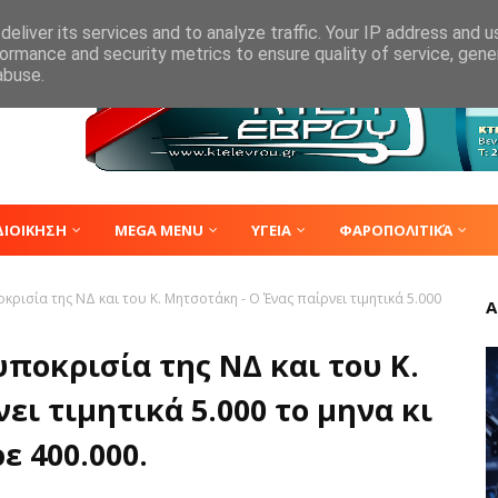
eliver its services and to analyze traffic. Your IP address and 
ormance and security metrics to ensure quality of service, gen
abuse.
ΔΙΟΙΚΗΣΗ
MEGA MENU
ΥΓΕΙΑ
ΦΑΡΟΠΟΛΙΤΙΚΆ
ρισία της ΝΔ και του Κ. Μητσοτάκη - Ο Ένας παίρνει τιμητικά 5.000
Α
ποκρισία της ΝΔ και του Κ.
ει τιμητικά 5.000 το μηνα κι
ε 400.000.