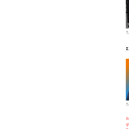
Τ
Σ
Τ
R
φ