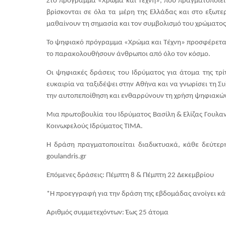
Στο πρόγραμμα «Χρώμα και Τέχνη», που πραγματοποιείτ
βρίσκονται σε όλα τα μέρη της Ελλάδας και στο εξωτερ
μαθαίνουν τη σημασία και τον συμβολισμό του χρώματος 
Το ψηφιακό πρόγραμμα «Χρώμα και Τέχνη» προσφέρεται
το παρακολουθήσουν άνθρωποι από όλο τον κόσμο. 
Οι ψηφιακές δράσεις του Ιδρύματος για άτομα της τρίτ
ευκαιρία να ταξιδέψει στην Αθήνα και να γνωρίσει τη Σ
την αυτοπεποίθηση και ενθαρρύνουν τη χρήση ψηφιακώ
Μια πρωτοβουλία του Ιδρύματος Βασίλη & Ελίζας Γουλανδ
Κοινωφελούς Ιδρύματος ΤΙΜΑ.
Η δράση πραγματοποιείται διαδικτυακά, κάθε δεύτερ
goulandris.gr  
Επόμενες δράσεις: Πέμπτη 8 & Πέμπτη 22 Δεκεμβρίου
*Η προεγγραφή για την δράση της εβδομάδας ανοίγει κά
Αριθμός συμμετεχόντων: Έως 25 άτομα