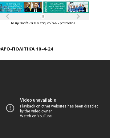
Τα
πρωτοσέλιδα
των
εφημερίδων
-
protoselida
ΑΡΟ-ΠΟΛΙΤΙΚΆ 10-4-24