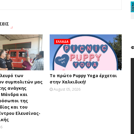
ΣΕΙΣ
ΕΛΛΑΔΑ
Φ
πλευρό των
Το πρώτο Puppy Yoga έρχεται
ν συμπολιτών μας
στην Χαλκιδική!
της ανάγκης
August 05, 2026
 Μάνδρα και
ρόσωποι της
ίας και του
έντρου Ελευσίνας-
ικής
26