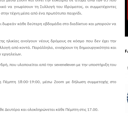
αι μέσω Zoom και δίνει την ευκαιρία σε άτομα άνω των 65 που 
ικό να γνωρίσουν τη Συλλογή του Ιδρύματος, οι συμμετέχοντες 
στην τέχνη μέσα από ένα πρωτότυπο παιχνίδι.
 δωρεάν κάθε δεύτερη εβδομάδα στο διαδίκτυο και μπορούν να 
ης ηλικίας ανοίγουν νέους δρόμους σε κόσμο που δεν έχει την 
υλλογή από κοντά. Παράλληλα, ενισχύουν τη δημιουργικότητα και 
F
ν εργαλείων.
ρή, που υλοποιείται από την seveneleven με την υποστήριξη του 
f
η Πέμπτη 18:00-19:00, μέσω Zoom με δήλωση συμμετοχής στο 
θε Δευτέρα και ολοκληρώνεται κάθε Πέμπτη στις 17.00.