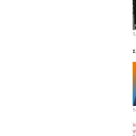
Τ
Σ
Τ
R
φ