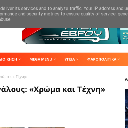
eliver its services and to analyze traffic. Your IP address and 
ormance and security metrics to ensure quality of service, gen
abuse.
ΔΙΟΙΚΗΣΗ
MEGA MENU
ΥΓΕΙΑ
ΦΑΡΟΠΟΛΙΤΙΚΆ
ρώμα και Τέχνη»
Α
γάλους: «Χρώμα και Τέχνη»