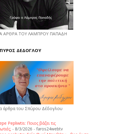
Α ΑΡΘΡΑ ΤΟΥ ΛΑΜΠΡΟΥ ΠΑΠΑΔΗ
ΠΥΡΟΣ ΔΕΔΟΓΛΟΥ
α άρθρα του Σπύρου Δέδογλου
epe Pepliwtis: Ποιος βάζει τις
ωτιές;
- 8/3/2026
- faros24webtv