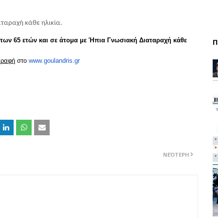
αταραχή κάθε ηλικία.
των 65 ετών και σε άτομα με Ήπια Γνωσιακή Διαταραχή κάθε
Π
γραφή
στο
www
.
goulandris
.
gr
ΝΕΌΤΕΡΗ