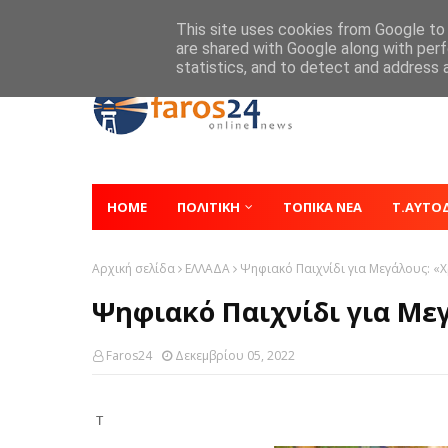
Home
About
Contact
This site uses cookies from Google to d
are shared with Google along with perf
statistics, and to detect and address 
HOME
ΠΟΛΙΤΙΚΗ
ΤΟΠΙΚΑ ΝΕΑ
Τ.ΑΥΤΟ
Αρχική σελίδα
ΕΛΛΑΔΑ
Ψηφιακό Παιχνίδι για Μεγάλους: «Χ
Ψηφιακό Παιχνίδι για Με
Faros24
Δεκεμβρίου 05, 2022
Τ