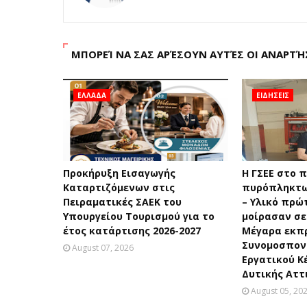
ΜΠΟΡΕΊ ΝΑ ΣΑΣ ΑΡΈΣΟΥΝ ΑΥΤΈΣ ΟΙ ΑΝΑΡΤΉ
ΕΛΛΑΔΑ
ΕΙΔΗΣΕΙΣ
Προκήρυξη Εισαγωγής
H ΓΣΕΕ στο 
Καταρτιζόμενων στις
πυρόπληκτω
Πειραματικές ΣΑΕΚ του
– Υλικό πρώ
Υπουργείου Τουρισμού για το
μοίρασαν σε
έτος κατάρτισης 2026-2027
Μέγαρα εκπ
Συνομοσπονδ
August 07, 2026
Εργατικού Κ
Δυτικής Αττ
August 05, 20