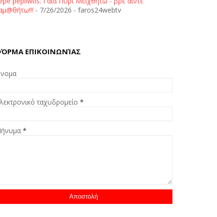
epe pepliwtis: Γαία Πυρί Μειχθήτω - βρε άιντε
αμ@θήτω!!!
- 7/26/2026
- faros24webtv
ΌΡΜΑ ΕΠΙΚΟΙΝΩΝΊΑΣ
νομα
λεκτρονικό ταχυδρομείο
*
ήνυμα
*