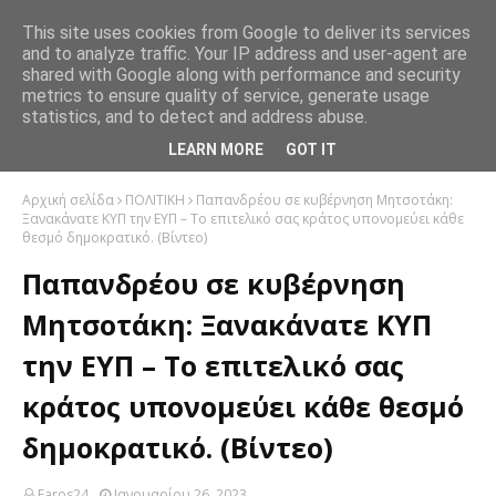
This site uses cookies from Google to deliver its services
and to analyze traffic. Your IP address and user-agent are
shared with Google along with performance and security
metrics to ensure quality of service, generate usage
statistics, and to detect and address abuse.
LEARN MORE
GOT IT
Αρχική σελίδα
ΠΟΛΙΤΙΚΗ
Παπανδρέου σε κυβέρνηση Μητσοτάκη:
Ξανακάνατε ΚΥΠ την ΕΥΠ – Το επιτελικό σας κράτος υπονομεύει κάθε
θεσμό δημοκρατικό. (Βίντεο)
Παπανδρέου σε κυβέρνηση
Μητσοτάκη: Ξανακάνατε ΚΥΠ
την ΕΥΠ – Το επιτελικό σας
κράτος υπονομεύει κάθε θεσμό
δημοκρατικό. (Βίντεο)
Faros24
Ιανουαρίου 26, 2023