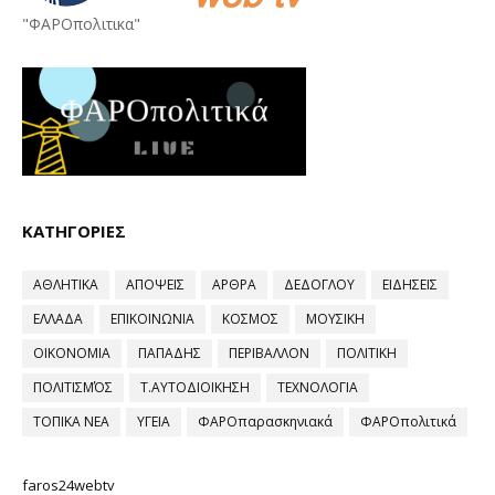
"ΦΑΡΟπολιτικα"
ΚΑΤΗΓΟΡΙΕΣ
ΑΘΛΗΤΙΚΑ
ΑΠΟΨΕΙΣ
ΑΡΘΡΑ
ΔΕΔΟΓΛΟΥ
ΕΙΔΗΣΕΙΣ
ΕΛΛΑΔΑ
ΕΠΙΚΟΙΝΩΝΙΑ
ΚΟΣΜΟΣ
ΜΟΥΣΙΚΗ
ΟΙΚΟΝΟΜΙΑ
ΠΑΠΑΔΗΣ
ΠΕΡΙΒΑΛΛΟΝ
ΠΟΛΙΤΙΚΗ
ΠΟΛΙΤΙΣΜΌΣ
Τ.ΑΥΤΟΔΙΟΙΚΗΣΗ
ΤΕΧΝΟΛΟΓΙΑ
ΤΟΠΙΚΑ ΝΕΑ
ΥΓΕΙΑ
ΦΑΡΟπαρασκηνιακά
ΦΑΡΟπολιτικά
faros24webtv