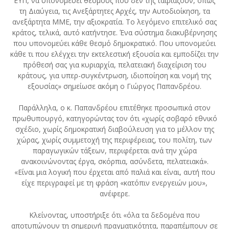
ΕΥΠ, να υπονομεύει θεσμούς που δεν της ταιριάζουν, όπως
τη Διαύγεια, τις Ανεξάρτητες Αρχές, την Αυτοδιοίκηση, τα
ανεξάρτητα ΜΜΕ, την αξιοκρατία. Το λεγόμενο επιτελικό σας
κράτος, τελικά, αυτό κατήντησε. Ένα σύστημα διακυβέρνησης
που υπονομεύει κάθε θεσμό δημοκρατικό. Που υπονομεύει
κάθε τι που ελέγχει την εκτελεστική εξουσία και εμποδίζει την
πρόθεσή σας για κυριαρχία, πελατειακή διαχείριση του
κράτους, για υπερ-συγκέντρωση, ιδιοποίηση και νομή της
εξουσίας» σημείωσε ακόμη ο Γιώργος Παπανδρέου.
Παράλληλα, ο κ. Παπανδρέου επιτέθηκε προσωπικά στον
πρωθυπουργό, κατηγορώντας τον ότι «χωρίς σοβαρό εθνικό
σχέδιο, χωρίς δημοκρατική διαβούλευση για το μέλλον της
χώρας, χωρίς συμμετοχή της περιφέρειας, του πολίτη, των
παραγωγικών τάξεων, περιφέρεται ανά την χώρα
ανακοινώνοντας έργα, σκόρπια, ασύνδετα, πελατειακά».
«Είναι μια λογική που έρχεται από παλιά και είναι, αυτή που
είχε περιγραφεί με τη φράση «κατόπιν ενεργειών μου»,
ανέφερε.
Κλείνοντας, υποστήριξε ότι «όλα τα δεδομένα που
αποτυπώνουν τη σημερινή πραγματικότητα, παραπέμπουν σε