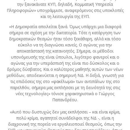
την ξανακάνατε ΚΥΠ, δηλαδή, Κομματική Υπηρεσία
Πληροφοριών» υπογράμμισε, αναφερόμενος στις υποκλοπές
και τη λειτουργία της ΕΥΠ.
«Η Δημοκρατία απειλείται ξανά. Όμως υπάρχει μια διαφορά
σήμερα σε σχέση με την δικτατορία. Τότε η κατάργηση των
δημοκρατικών θεσμών ήταν τόσο ξεκάθαρη, αλλά και τόσο
εύκολο να τη διαγνώσει κανείς. Ο αγώνας για την
αποκατάστασή της κατανοητός. Σήμερα, οι μέθοδοι
υπονόμευσής της είναι ύπουλοι, λιγότερο φανεροί και ο
αγώνας για την υπεράσπισή της είναι πιο δύσκολος και ο
δρόμος δύσβατος. Και ο καλύτερος μαθητής αυτών των νέων
μεθόδων, αποδεικνύεται η σημερινή ΝΔ. Η δεξιά, γνωστή για
τις επιδόσεις της στο «φακέλωμα» των αντιπάλων της στο
παρελθόν, σήμερα μας εκπλήσσει με τη δεινότητά της στις
νέες τεχνολογίες» τόνισε χαρακτηριστικά ο Γιώργος
Παπανδρέου.
«Αυτό που δυστυχώς δεν μας εκπλήσσει – και είναι κρίμα,
πολύ κρίμα, αγαπητοί συνάδελφοι της ΝΔ -, είναι η
διαχρονική της πορεία να εργαλειοποιεί θεσμούς, όπως την