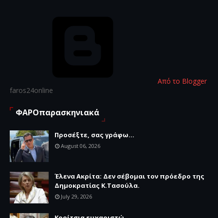
Από το Blogger
faros24online
ΦΑΡΟπαρασκηνιακά
Προσέξτε, σας γράφω...
August 06, 2026
Έλενα Ακρίτα: Δεν σέβομαι τον πρόεδρο της
Δημοκρατίας Κ.Τασούλα.
July 29, 2026
Κορίτσια ευχαριστώ...