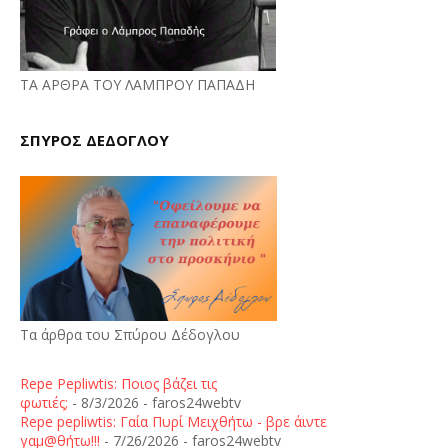
ΤΑ ΑΡΘΡΑ ΤΟΥ ΛΑΜΠΡΟΥ ΠΑΠΑΔΗ
ΣΠΥΡΟΣ ΔΕΔΟΓΛΟΥ
Τα άρθρα του Σπύρου Δέδογλου
Repe Pepliwtis: Ποιος βάζει τις
φωτιές;
- 8/3/2026
- faros24webtv
Repe pepliwtis: Γαία Πυρί Μειχθήτω - βρε άιντε
γαμ@θήτω!!!
- 7/26/2026
- faros24webtv