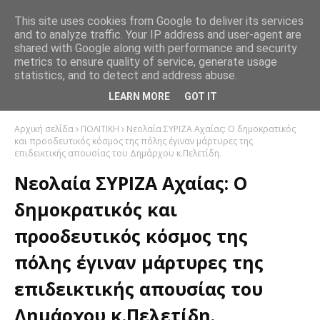
This site uses cookies from Google to deliver its services
and to analyze traffic. Your IP address and user-agent are
shared with Google along with performance and security
metrics to ensure quality of service, generate usage
statistics, and to detect and address abuse.
LEARN MORE
GOT IT
Αρχική σελίδα
ΠΟΛΙΤΙΚΗ
Νεολαία ΣΥΡΙΖΑ Αχαίας: O δημοκρατικός
και προοδευτικός κόσμος της πόλης έγιναν μάρτυρες της
επιδεικτικής απουσίας του Δημάρχου κ.Πελετίδη.
Νεολαία ΣΥΡΙΖΑ Αχαίας: O
δημοκρατικός και
προοδευτικός κόσμος της
πόλης έγιναν μάρτυρες της
επιδεικτικής απουσίας του
Δημάρχου κ.Πελετίδη.