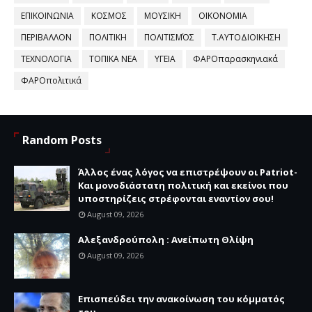
ΕΠΙΚΟΙΝΩΝΙΑ
ΚΟΣΜΟΣ
ΜΟΥΣΙΚΗ
ΟΙΚΟΝΟΜΙΑ
ΠΕΡΙΒΑΛΛΟΝ
ΠΟΛΙΤΙΚΗ
ΠΟΛΙΤΙΣΜΌΣ
Τ.ΑΥΤΟΔΙΟΙΚΗΣΗ
ΤΕΧΝΟΛΟΓΙΑ
ΤΟΠΙΚΑ ΝΕΑ
ΥΓΕΙΑ
ΦΑΡΟπαρασκηνιακά
ΦΑΡΟπολιτικά
Random Posts
Άλλος ένας λόγος να επιστρέψουν οι Patriot-
Και μονοδιάστατη πολιτική και εκείνοι που
υποστηρίζεις στρέφονται εναντίον σου!
August 09, 2026
Αλεξανδρούπολη : Ανείπωτη Θλίψη
August 09, 2026
Επισπεύδει την ανακοίνωση του κόμματός
του