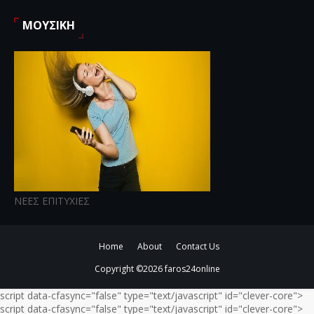
ΜΟΥΣΙΚΗ
ΝΕΕΣ ΕΠΙΤΥΧΙΕΣ
Home
About
Contact Us
Copyright ©
2026
faros24online
script data-cfasync="false" type="text/javascript" id="clever-core">
script data-cfasync="false" type="text/javascript" id="clever-core">