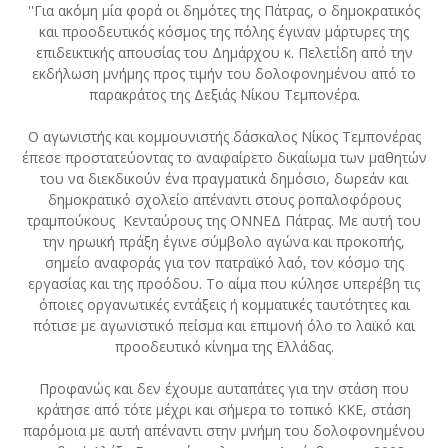
''Για ακόμη μία φορά οι δημότες της Πάτρας, ο δημοκρατικός
και προοδευτικός κόσμος της πόλης έγιναν μάρτυρες της
επιδεικτικής απουσίας του Δημάρχου κ. Πελετίδη από την
εκδήλωση μνήμης προς τιμήν του δολοφονημένου από το
παρακράτος της Δεξιάς Νίκου Τεμπονέρα.
Ο αγωνιστής και κομμουνιστής δάσκαλος Νίκος Τεμπονέρας
έπεσε προστατεύοντας το αναφαίρετο δικαίωμα των μαθητών
του να διεκδικούν ένα πραγματικά δημόσιο, δωρεάν και
δημοκρατικό σχολείο απέναντι στους ροπαλοφόρους
τραμπούκους Κενταύρους της ΟΝΝΕΔ Πάτρας. Με αυτή του
την ηρωική πράξη έγινε σύμβολο αγώνα και προκοπής,
σημείο αναφοράς για τον πατραϊκό λαό, τον κόσμο της
εργασίας και της προόδου. Το αίμα που κύλησε υπερέβη τις
όποιες οργανωτικές εντάξεις ή κομματικές ταυτότητες και
πότισε με αγωνιστικό πείσμα και επιμονή όλο το λαϊκό και
προοδευτικό κίνημα της Ελλάδας.
Προφανώς και δεν έχουμε αυταπάτες για την στάση που
κράτησε από τότε μέχρι και σήμερα το τοπικό ΚΚΕ, στάση
παρόμοια με αυτή απέναντι στην μνήμη του δολοφονημένου