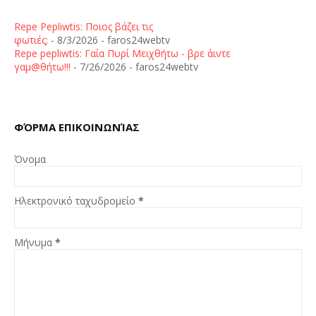
Repe Pepliwtis: Ποιος βάζει τις
φωτιές;
- 8/3/2026
- faros24webtv
Repe pepliwtis: Γαία Πυρί Μειχθήτω - βρε άιντε
γαμ@θήτω!!!
- 7/26/2026
- faros24webtv
ΦΌΡΜΑ ΕΠΙΚΟΙΝΩΝΊΑΣ
Όνομα
Ηλεκτρονικό ταχυδρομείο
*
Μήνυμα
*