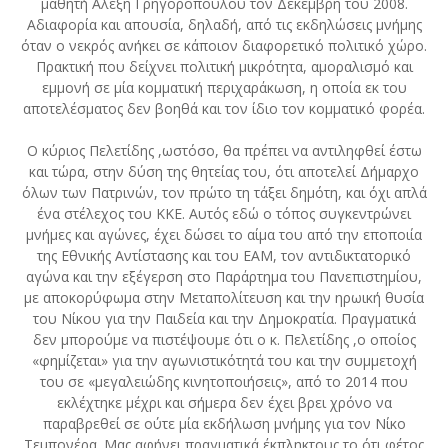
μαθητή Αλέξη Γρηγορόπουλου τον Δεκέμβρη του 2008.
Αδιαφορία και απουσία, δηλαδή, από τις εκδηλώσεις μνήμης
όταν ο νεκρός ανήκει σε κάποιον διαφορετικό πολιτικό χώρο.
Πρακτική που δείχνει πολιτική μικρότητα, αμοραλισμό και
εμμονή σε μία κομματική περιχαράκωση, η οποία εκ του
αποτελέσματος δεν βοηθά και τον ίδιο τον κομματικό φορέα.
Ο κύριος Πελετίδης ,ωστόσο, θα πρέπει να αντιληφθεί έστω
και τώρα, στην δύση της θητείας του, ότι αποτελεί Δήμαρχο
όλων των Πατρινών, τον πρώτο τη τάξει δημότη, και όχι απλά
ένα στέλεχος του ΚΚΕ. Αυτός εδώ ο τόπος συγκεντρώνει
μνήμες και αγώνες, έχει δώσει το αίμα του από την εποποιία
της Εθνικής Αντίστασης και του ΕΑΜ, τον αντιδικτατορικό
αγώνα και την εξέγερση στο Παράρτημα του Πανεπιστημίου,
με αποκορύφωμα στην Μεταπολίτευση και την ηρωική θυσία
του Νίκου για την Παιδεία και την Δημοκρατία. Πραγματικά
δεν μπορούμε να πιστέψουμε ότι ο κ. Πελετίδης ,ο οποίος
«φημίζεται» για την αγωνιστικότητά του και την συμμετοχή
του σε «μεγαλειώδης κινητοποιήσεις», από το 2014 που
εκλέχτηκε μέχρι και σήμερα δεν έχει βρει χρόνο να
παραβρεθεί σε ούτε μία εκδήλωση μνήμης για τον Νίκο
Τεμπονέρα. Μας αφήνει πραγματικά έκπληκτους το ότι φέτος