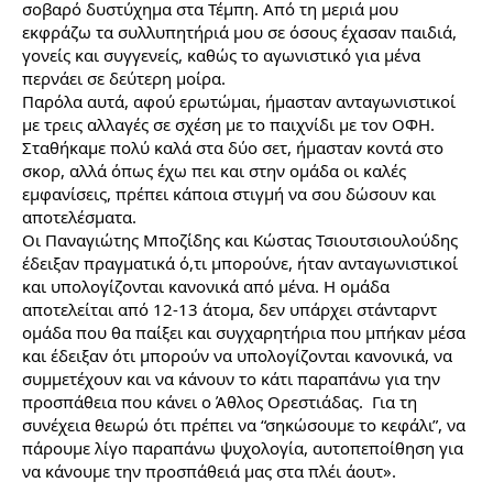
σοβαρό δυστύχημα στα Τέμπη. Από τη μεριά μου 
εκφράζω τα συλλυπητήριά μου σε όσους έχασαν παιδιά, 
γονείς και συγγενείς, καθώς το αγωνιστικό για μένα 
περνάει σε δεύτερη μοίρα. 
Παρόλα αυτά, αφού ερωτώμαι, ήμασταν ανταγωνιστικοί 
με τρεις αλλαγές σε σχέση με το παιχνίδι με τον ΟΦΗ. 
Σταθήκαμε πολύ καλά στα δύο σετ, ήμασταν κοντά στο 
σκορ, αλλά όπως έχω πει και στην ομάδα οι καλές 
εμφανίσεις, πρέπει κάποια στιγμή να σου δώσουν και 
αποτελέσματα.
Οι Παναγιώτης Μποζίδης και Κώστας Τσιουτσιουλούδης 
έδειξαν πραγματικά ό,τι μπορούνε, ήταν ανταγωνιστικοί 
και υπολογίζονται κανονικά από μένα. Η ομάδα 
αποτελείται από 12-13 άτομα, δεν υπάρχει στάνταρντ 
ομάδα που θα παίξει και συγχαρητήρια που μπήκαν μέσα 
και έδειξαν ότι μπορούν να υπολογίζονται κανονικά, να 
συμμετέχουν και να κάνουν το κάτι παραπάνω για την 
προσπάθεια που κάνει ο Άθλος Ορεστιάδας.  Για τη 
συνέχεια θεωρώ ότι πρέπει να “σηκώσουμε το κεφάλι”, να 
πάρουμε λίγο παραπάνω ψυχολογία, αυτοπεποίθηση για 
να κάνουμε την προσπάθειά μας στα πλέι άουτ». 