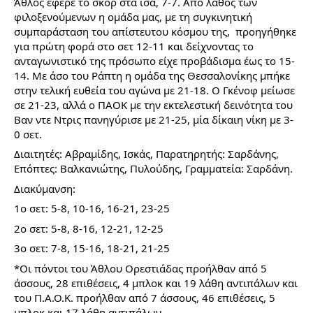
Άθλος έφερε το σκορ στα ίσα, 7-7. Από λάθος των 
φιλοξενούμενων η ομάδα μας, με τη συγκινητική 
συμπαράσταση του απίστευτου κόσμου της,  προηγήθηκε 
για πρώτη φορά στο σετ 12-11 και δείχνοντας το 
ανταγωνιστικό της πρόσωπο είχε προβάδισμα έως το 15-
14. Με άσο του Ράπτη η ομάδα της Θεσσαλονίκης μπήκε 
στην τελική ευθεία του αγώνα με 21-18. Ο Γκένοφ μείωσε 
σε 21-23, αλλά ο ΠΑΟΚ με την εκτελεστική δεινότητα του 
Βαν ντε Ντρις πανηγύρισε με 21-25, μία δίκαιη νίκη με 3-
0 σετ. 
Διαιτητές: Αβραμίδης, Ισκάς, Παρατηρητής: Σαρδάνης, 
Επόπτες: Βαλκανιώτης, Πυλούδης, Γραμματεία: Σαρδάνη.
Διακύμανση:
1ο σετ: 5-8, 10-16, 16-21, 23-25
2ο σετ: 5-8, 8-16, 12-21, 12-25
3ο σετ: 7-8, 15-16, 18-21, 21-25
*Οι πόντοι του Άθλου Ορεστιάδας προήλθαν από 5 
άσσους, 28 επιθέσεις, 4 μπλοκ και 19 λάθη αντιπάλων και 
του Π.Α.Ο.Κ. προήλθαν από 7 άσσους, 46 επιθέσεις, 5 
μπλοκ και 17 λάθη αντιπάλων.