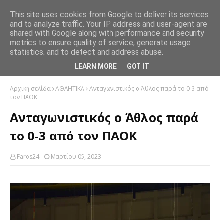
This site uses cookies from Google to deliver its services
and to analyze traffic. Your IP address and user-agent are
shared with Google along with performance and security
metrics to ensure quality of service, generate usage
statistics, and to detect and address abuse.
LEARN MORE
GOT IT
Αρχική σελίδα
ΑΘΛΗΤΙΚΑ
Ανταγωνιστικός ο Άθλος παρά το 0-3 από
τον ΠΑΟΚ
Ανταγωνιστικός ο Άθλος παρά
το 0-3 από τον ΠΑΟΚ
Faros24
Μαρτίου 05, 2023