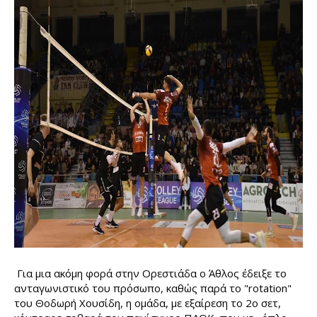
Για μια ακόμη φορά στην Ορεστιάδα ο Άθλος έδειξε το 
ανταγωνιστικό του πρόσωπο, καθώς παρά το "rotation" 
του Θοδωρή Χουσίδη, η ομάδα, με εξαίρεση το 2ο σετ,  