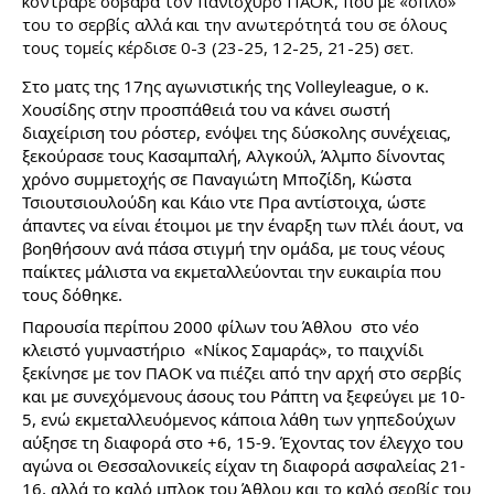
κόντραρε σοβαρά τον πανίσχυρο ΠΑΟΚ, που με «όπλο» 
του το σερβίς αλλά και την ανωτερότητά του σε όλους 
τους τομείς κέρδισε 0-3 (23-25, 12-25, 21-25) σετ.
Στο ματς της 17ης αγωνιστικής της Volleyleague, ο κ. 
Χουσίδης στην προσπάθειά του να κάνει σωστή 
διαχείριση του ρόστερ, ενόψει της δύσκολης συνέχειας, 
ξεκούρασε τους Κασαμπαλή, Αλγκούλ, Άλμπο δίνοντας 
χρόνο συμμετοχής σε Παναγιώτη Μποζίδη, Κώστα 
Τσιουτσιουλούδη και Κάιο ντε Πρα αντίστοιχα, ώστε 
άπαντες να είναι έτοιμοι με την έναρξη των πλέι άουτ, να 
βοηθήσουν ανά πάσα στιγμή την ομάδα, με τους νέους 
παίκτες μάλιστα να εκμεταλλεύονται την ευκαιρία που 
τους δόθηκε. 
Παρουσία περίπου 2000 φίλων του Άθλου  στο νέο 
κλειστό γυμναστήριο  «Νίκος Σαμαράς», το παιχνίδι 
ξεκίνησε με τον ΠΑΟΚ να πιέζει από την αρχή στο σερβίς 
και με συνεχόμενους άσους του Ράπτη να ξεφεύγει με 10-
5, ενώ εκμεταλλευόμενος κάποια λάθη των γηπεδούχων 
αύξησε τη διαφορά στο +6, 15-9. Έχοντας τον έλεγχο του 
αγώνα οι Θεσσαλονικείς είχαν τη διαφορά ασφαλείας 21-
16, αλλά το καλό μπλοκ του Άθλου και το καλό σερβίς του 