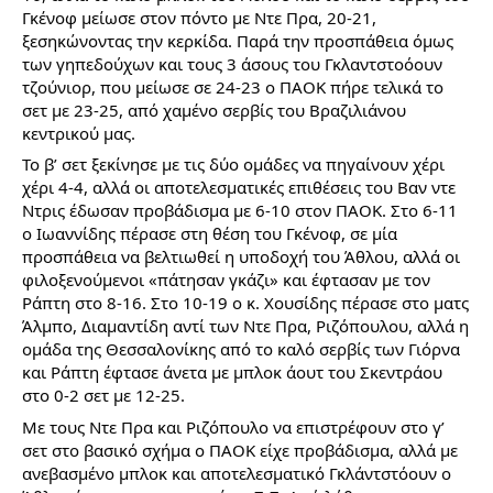
Γκένοφ μείωσε στον πόντο με Ντε Πρα, 20-21, 
ξεσηκώνοντας την κερκίδα. Παρά την προσπάθεια όμως 
των γηπεδούχων και τους 3 άσους του Γκλαντστοόουν 
τζούνιορ, που μείωσε σε 24-23 ο ΠΑΟΚ πήρε τελικά το 
σετ με 23-25, από χαμένο σερβίς του Βραζιλιάνου 
κεντρικού μας.
To β’ σετ ξεκίνησε με τις δύο ομάδες να πηγαίνουν χέρι 
χέρι 4-4, αλλά οι αποτελεσματικές επιθέσεις του Βαν ντε 
Ντρις έδωσαν προβάδισμα με 6-10 στον ΠΑΟΚ. Στο 6-11 
ο Ιωαννίδης πέρασε στη θέση του Γκένοφ, σε μία 
προσπάθεια να βελτιωθεί η υποδοχή του Άθλου, αλλά οι 
φιλοξενούμενοι «πάτησαν γκάζι» και έφτασαν με τον 
Ράπτη στο 8-16. Στο 10-19 ο κ. Χουσίδης πέρασε στο ματς 
Άλμπο, Διαμαντίδη αντί των Ντε Πρα, Ριζόπουλου, αλλά η 
ομάδα της Θεσσαλονίκης από το καλό σερβίς των Γιόρνα 
και Ράπτη έφτασε άνετα με μπλοκ άουτ του Σκεντράου 
στο 0-2 σετ με 12-25.  
Με τους Ντε Πρα και Ριζόπουλο να επιστρέφουν στο γ’ 
σετ στο βασικό σχήμα ο ΠΑΟΚ είχε προβάδισμα, αλλά με 
ανεβασμένο μπλοκ και αποτελεσματικό Γκλάντστόουν ο 