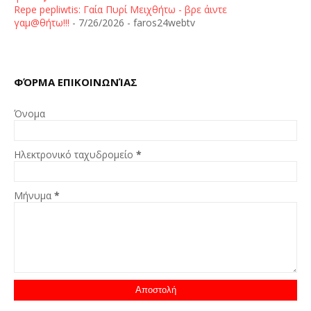
Repe pepliwtis: Γαία Πυρί Μειχθήτω - βρε άιντε
γαμ@θήτω!!!
- 7/26/2026
- faros24webtv
ΦΌΡΜΑ ΕΠΙΚΟΙΝΩΝΊΑΣ
Όνομα
Ηλεκτρονικό ταχυδρομείο
*
Μήνυμα
*