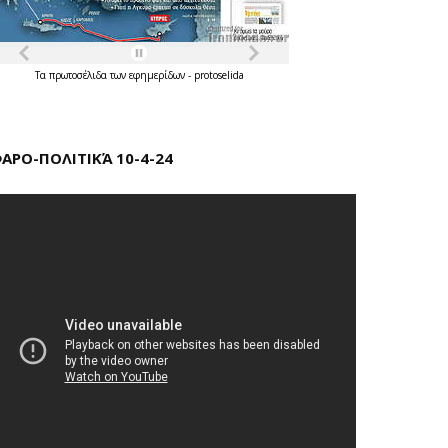
Τα
πρωτοσέλιδα
των
εφημερίδων
-
protoselida
ΑΡΟ-ΠΟΛΙΤΙΚΆ 10-4-24