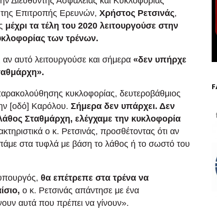
ην Διευθυντής Ασφαλείας και Κυκλοφορίας
 της Επιτροπής Ερευνών,
Χρήστος Ρετσινάς
,
ως
μέχρι τα τέλη του 2020 λειτουργούσε στην
υκλοφορίας των τρένων.
ς αν αυτό λειτουργούσε και σήμερα
«δεν υπήρχε
ταθμάρχη».
F
 παρακολούθησης κυκλοφορίας, δευτεροβάθμιος
την [οδό] Καρόλου.
Σήμερα δεν υπάρχει. Δεν
f
άθος Σταθμάρχη, ελέγχαμε την κυκλοφορία
κτηριστικά ο κ. Ρετσινάς, προσθέτοντας ότι αν
 πάμε στα τυφλά με βάση το λάθος ή το σωστό του
 υπουργός,
θα επέτρεπε στα τρένα να
ίσιο,
ο κ. Ρετσινάς απάντησε με ένα
ουν αυτά που πρέπει να γίνουν».