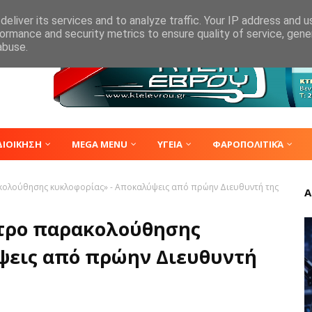
eliver its services and to analyze traffic. Your IP address and 
ormance and security metrics to ensure quality of service, gen
abuse.
ΔΙΟΙΚΗΣΗ
MEGA MENU
ΥΓΕΙΑ
ΦΑΡΟΠΟΛΙΤΙΚΆ
ακολούθησης κυκλοφορίας» - Αποκαλύψεις από πρώην Διευθυντή της
Α
ντρο παρακολούθησης
ψεις από πρώην Διευθυντή