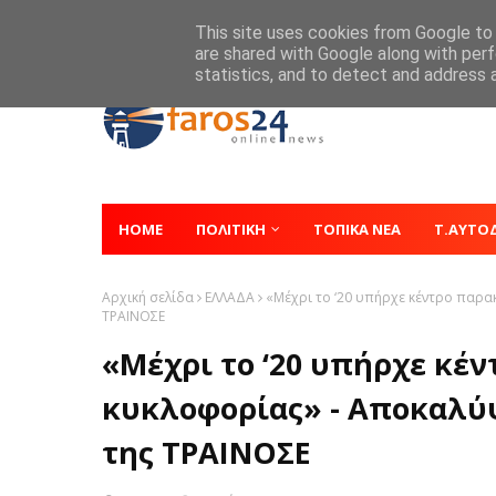
Home
About
Contact
This site uses cookies from Google to d
are shared with Google along with perf
statistics, and to detect and address 
HOME
ΠΟΛΙΤΙΚΗ
ΤΟΠΙΚΑ ΝΕΑ
Τ.ΑΥΤΟ
Αρχική σελίδα
ΕΛΛΑΔΑ
«Μέχρι το ‘20 υπήρχε κέντρο παρ
ΤΡΑΙΝΟΣΕ
«Μέχρι το ‘20 υπήρχε κέ
κυκλοφορίας» - Αποκαλύ
της ΤΡΑΙΝΟΣΕ