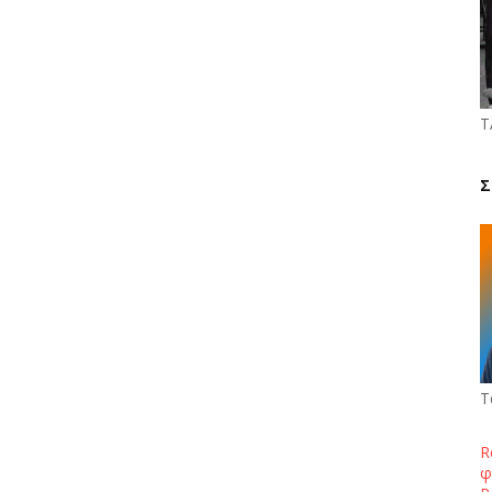
Τ
Σ
Τ
R
φ