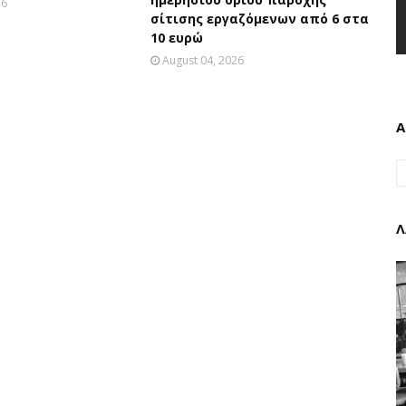
26
σίτισης εργαζόμενων από 6 στα
10 ευρώ
August 04, 2026
Α
Λ