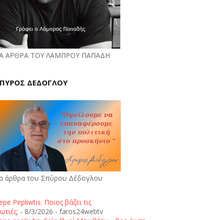
Α ΑΡΘΡΑ ΤΟΥ ΛΑΜΠΡΟΥ ΠΑΠΑΔΗ
ΠΥΡΟΣ ΔΕΔΟΓΛΟΥ
α άρθρα του Σπύρου Δέδογλου
epe Pepliwtis: Ποιος βάζει τις
ωτιές;
- 8/3/2026
- faros24webtv