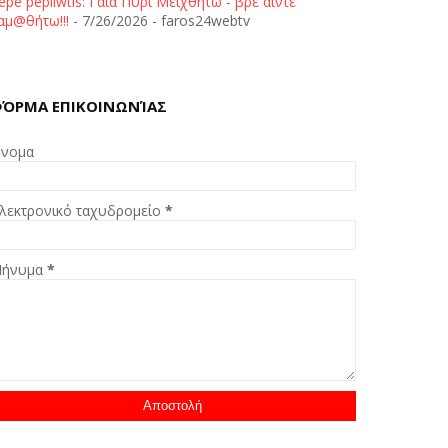
epe pepliwtis: Γαία Πυρί Μειχθήτω - βρε άιντε
αμ@θήτω!!!
- 7/26/2026
- faros24webtv
ΌΡΜΑ ΕΠΙΚΟΙΝΩΝΊΑΣ
νομα
λεκτρονικό ταχυδρομείο
*
ήνυμα
*