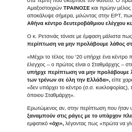
στα Τέμπη που σκόρπισε τον θάνατο. Ο πρώ
Αμαξοστοιχιών
ΤΡΑΙΝΟΣΕ
και πρώην μέλος
αποκάλυψε σήμερα, μιλώντας στην ΕΡΤ, π
Αθήνα κέντρο δευτεροβάθμιου ελέγχου κ
Ο κ. Ρετσινάς τόνισε με έμφαση μάλιστα πω
περίπτωση να μην προλάβουμε λάθος σ
«Μέχρι το τέλος του ‘20 υπήρχε ένα κέντρο
έλεγχος – ο πρώτος είναι ο Σταθμάρχης – σ
υπήρχε περίπτωση να μην προλάβουμε λ
των τρένων σε όλη την Ελλάδα»,
είπε χαρα
«δεν υπάρχει το κέντρο (σ.σ. κυκλοφορίας),
όποιου Σταθμάρχη».
Ερωτώμενος αν, στην περίπτωση που ήταν
ξαναμπούν στις ράγες με το υπάρχον πλα
εμφατικό
«όχι»,
λέγοντας πως «πρώτα να γίν