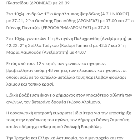
Πλιατσίδου (ΔΡΟΜΕΑΣ) με 23.39
ος
Στα 10χλμ ανδρών: 1
 ο Χαράλαμπος Φαρδέλος (Α.Σ.ΗΝΙΟΧΟΣ) 
ος
ος
με 37.21, 2
 ο Θανάσης Πρεπούδης (ΔΡΟΜΕΑΣ) με 37.00 και 3
 ο 
Γιάννης Πανταζής (ΕΒΡΟΦΑΡΜΑ-ΔΡΟΜΕΑΣ) με 37.33
η
Στα 10χλμ γυναικών: 1
 η Αντιγόνη Πολυχρονίδη (Ανεξάρτητη) με 
η
η
42.22, 2
 η Στέλλα Τσέγκου (Rodopi Tunners) με 42.57 και 3
 η 
Μαρία Λαμπούδη (Ανεξάρτητη) με 44.07
Εκτός από τους 12 νικητές των γενικών κατηγοριών, 
βραβεύθηκαν ακόμη 48 νικητές των ηλικιακών κατηγοριών, οι 
οποίοι μαζί με το κύπελλο-μετάλλιο τους παρέλαβαν φουλάρι 
λαιμού και τοπικό κρασί.
Ειδική βράβευση έκανε ο Δήμαρχος στον γηραιότερο αθλητή των 
αγώνων, τον βετεράνο δρομέα Γιώργο Αλοίμονο.
Η οργανωτική επιτροπή ευχαριστεί ιδιαίτερα για την υποστήριξη 
τους στην οργάνωση του αγώνα, τον Δήμαρχο Γιάννη Ζαμπούκη 
και Αντιδήμαρχο αθλητισμού Θοδωρή Βουρδόλη.
Την Τροχαία και Ελληνική Αστυνομία, το Λιμεναρχείο και τον 