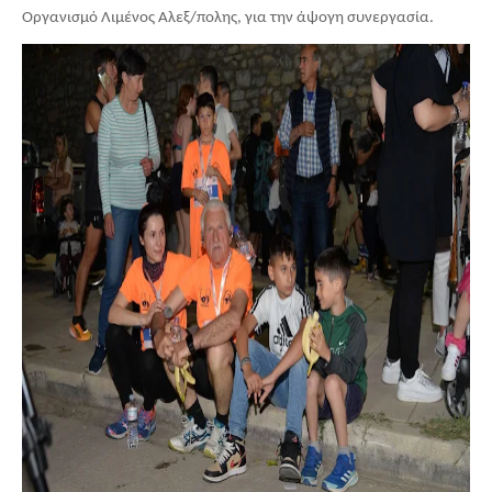
Οργανισμό Λιμένος Αλεξ/πολης, για την άψογη συνεργασία.