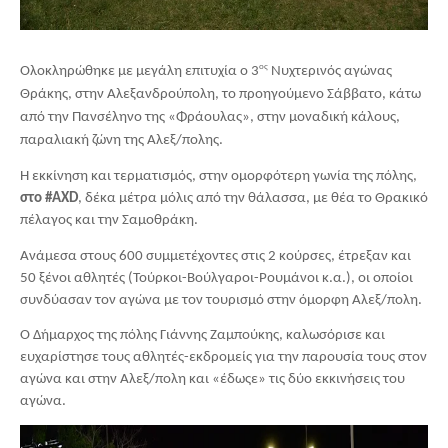
ος
Ολοκληρώθηκε με μεγάλη επιτυχία ο 3
 Νυχτερινός αγώνας 
Θράκης, στην Αλεξανδρούπολη, το προηγούμενο Σάββατο, κάτω 
από την Πανσέληνο της «Φράουλας», στην μοναδική κάλους, 
παραλιακή ζώνη της Αλεξ/πολης.
Η εκκίνηση και τερματισμός, στην ομορφότερη γωνία της πόλης, 
στο #AXD
, δέκα μέτρα μόλις από την θάλασσα, με θέα το Θρακικό 
πέλαγος και την Σαμοθράκη.
Ανάμεσα στους 600 συμμετέχοντες στις 2 κούρσες, έτρεξαν και 
50 ξένοι αθλητές (Τούρκοι-Βούλγαροι-Ρουμάνοι κ.α.), οι οποίοι 
συνδύασαν τον αγώνα με τον τουρισμό στην όμορφη Αλεξ/πολη.
Ο Δήμαρχος της πόλης Γιάννης Ζαμπούκης, καλωσόρισε και 
ευχαρίστησε τους αθλητές-εκδρομείς για την παρουσία τους στον 
αγώνα και στην Αλεξ/πολη και «έδωςε» τις δύο εκκινήσεις του 
αγώνα.