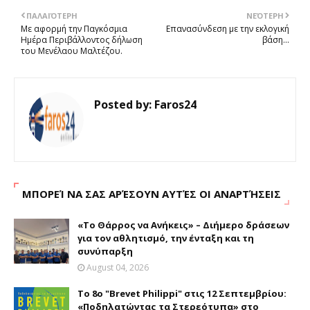
ΠΑΛΑΙΌΤΕΡΗ
ΝΕΌΤΕΡΗ
Με αφορμή την Παγκόσμια
Επανασύνδεση με την εκλογική
Ημέρα Περιβάλλοντος δήλωση
βάση...
του Μενέλαου Μαλτέζου.
Posted by:
Faros24
ΜΠΟΡΕΊ ΝΑ ΣΑΣ ΑΡΈΣΟΥΝ ΑΥΤΈΣ ΟΙ ΑΝΑΡΤΉΣΕΙΣ
«Το Θάρρος να Ανήκεις» – Διήμερο δράσεων
για τον αθλητισμό, την ένταξη και τη
συνύπαρξη
August 04, 2026
Το 8ο "Brevet Philippi" στις 12 Σεπτεμβρίου:
«Ποδηλατώντας τα Στερεότυπα» στο