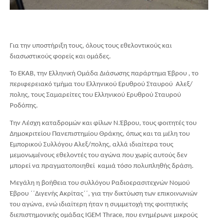
Για την υποστήριξη τους, όλους τους εθελοντικούς και 
διασωστικούς φορείς και ομάδες.
Το ΕΚΑΒ, την Ελληνική Ομάδα Διάσωσης παράρτημα Έβρου , το 
περιφερειακό τμήμα του Ελληνικού Ερυθρού Σταυρού  Αλεξ/
πολης, τους Σαμαρείτες του Ελληνικού Ερυθρού Σταυρού 
Ροδόπης.
Την Λέσχη καταδρομών και φίλων Ν.Έβρου, τους φοιτητές του 
Δημοκριτείου Πανεπιστημίου Θράκης, όπως και τα μέλη του 
Εμπορικού Συλλόγου Αλεξ/πολης, αλλά ιδιαίτερα τους 
μεμονωμένους εθελοντές του αγώνα που χωρίς αυτούς δεν 
μπορεί να πραγματοποιηθεί  καμιά τόσο πολυπληθής δράση.
Μεγάλη η βοήθεια του συλλόγου Ραδιοερασιτεχνών Νομού 
Έβρου ΄΄Διγενής Ακρίτας΄΄, για την δικτύωση των επικοινωνιών 
του αγώνα, ενώ ιδιαίτερη ήταν η συμμετοχή της φοιτητικής 
διεπιστημονικής ομάδας IGEM Thrace, που ενημέρωνε μικρούς 