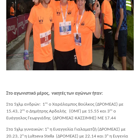
Στο αγωνιστικό μέρος,  νικητές των αγώνων ήταν:
ος
Στα 5χλμ ανδρών:  1
 ο Χαράλαμπος Βούλκος (ΔΡΟΜΕΑΣ) με 
ος
ος
15.43, 2
 ο Δημήτρης Αρδαλής   (ΟΜΓ) με 15.55 και 3
 ο 
Ευάγγελος Γεωργιάδης  (ΔΡΟΜΕΑΣ-ΚΑΣΣΙΜΗΣ) ΜΕ 17.44
η
Στα 5χλμ γυναικών: 1
 η Ευαγγελία Γιαλαματζή (ΔΡΟΜΕΑΣ) με 
η 
η
20.23, 2
η Lultseva Stella  (ΔΡΟΜΕΑΣ) με 22.14 και 3
 η Ευγενία 