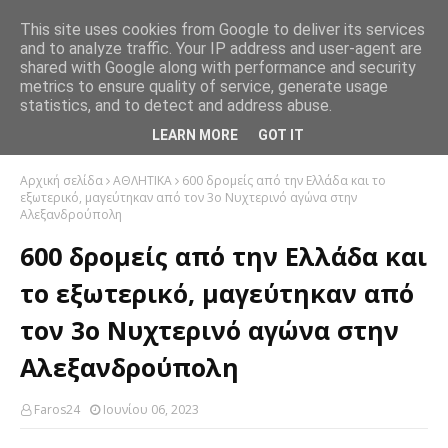
This site uses cookies from Google to deliver its services
and to analyze traffic. Your IP address and user-agent are
shared with Google along with performance and security
metrics to ensure quality of service, generate usage
statistics, and to detect and address abuse.
LEARN MORE
GOT IT
Αρχική σελίδα
ΑΘΛΗΤΙΚΑ
600 δρομείς από την Ελλάδα και το
εξωτερικό, μαγεύτηκαν από τον 3ο Νυχτερινό αγώνα στην
Αλεξανδρούπολη
600 δρομείς από την Ελλάδα και
το εξωτερικό, μαγεύτηκαν από
τον 3ο Νυχτερινό αγώνα στην
Αλεξανδρούπολη
Faros24
Ιουνίου 06, 2023