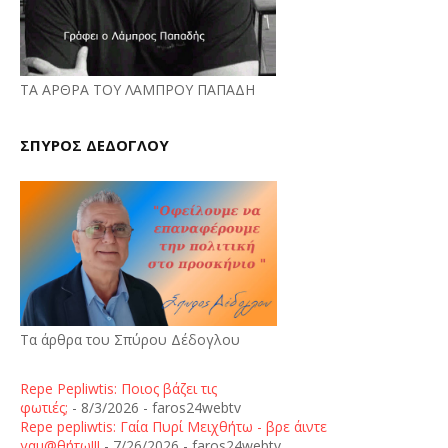
ΤΑ ΑΡΘΡΑ ΤΟΥ ΛΑΜΠΡΟΥ ΠΑΠΑΔΗ
ΣΠΥΡΟΣ ΔΕΔΟΓΛΟΥ
Τα άρθρα του Σπύρου Δέδογλου
Repe Pepliwtis: Ποιος βάζει τις
φωτιές;
- 8/3/2026
- faros24webtv
Repe pepliwtis: Γαία Πυρί Μειχθήτω - βρε άιντε
γαμ@θήτω!!!
- 7/26/2026
- faros24webtv