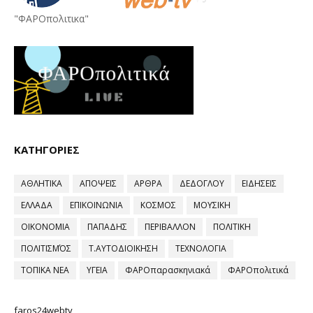
"ΦΑΡΟπολιτικα"
ΚΑΤΗΓΟΡΙΕΣ
ΑΘΛΗΤΙΚΑ
ΑΠΟΨΕΙΣ
ΑΡΘΡΑ
ΔΕΔΟΓΛΟΥ
ΕΙΔΗΣΕΙΣ
ΕΛΛΑΔΑ
ΕΠΙΚΟΙΝΩΝΙΑ
ΚΟΣΜΟΣ
ΜΟΥΣΙΚΗ
ΟΙΚΟΝΟΜΙΑ
ΠΑΠΑΔΗΣ
ΠΕΡΙΒΑΛΛΟΝ
ΠΟΛΙΤΙΚΗ
ΠΟΛΙΤΙΣΜΌΣ
Τ.ΑΥΤΟΔΙΟΙΚΗΣΗ
ΤΕΧΝΟΛΟΓΙΑ
ΤΟΠΙΚΑ ΝΕΑ
ΥΓΕΙΑ
ΦΑΡΟπαρασκηνιακά
ΦΑΡΟπολιτικά
faros24webtv