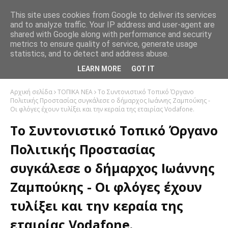
This site uses cookies from Google to deliver its services
and to analyze traffic. Your IP address and user-agent are
shared with Google along with performance and security
metrics to ensure quality of service, generate usage
statistics, and to detect and address abuse.
LEARN MORE
GOT IT
Αρχική σελίδα
ΤΟΠΙΚΑ ΝΕΑ
Το Συντονιστικό Τοπικό Όργανο
Πολιτικής Προστασίας συγκάλεσε ο δήμαρχος Ιωάννης Ζαμπούκης -
Οι φλόγες έχουν τυλίξει και την κεραία της εταιρίας Vodafone.
Το Συντονιστικό Τοπικό Όργανο
Πολιτικής Προστασίας
συγκάλεσε ο δήμαρχος Ιωάννης
Ζαμπούκης - Οι φλόγες έχουν
τυλίξει και την κεραία της
εταιρίας Vodafone.