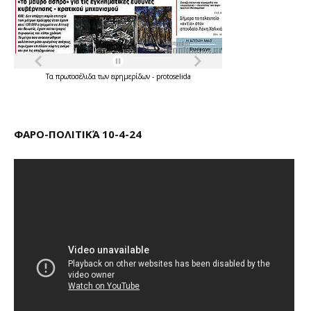
Τα
πρωτοσέλιδα
των
εφημερίδων
-
protoselida
ΦΑΡΟ-ΠΟΛΙΤΙΚΆ 10-4-24