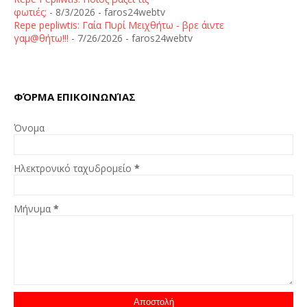
φωτιές;
- 8/3/2026
- faros24webtv
Repe pepliwtis: Γαία Πυρί Μειχθήτω - βρε άιντε
γαμ@θήτω!!!
- 7/26/2026
- faros24webtv
ΦΌΡΜΑ ΕΠΙΚΟΙΝΩΝΊΑΣ
Όνομα
Ηλεκτρονικό ταχυδρομείο
*
Μήνυμα
*