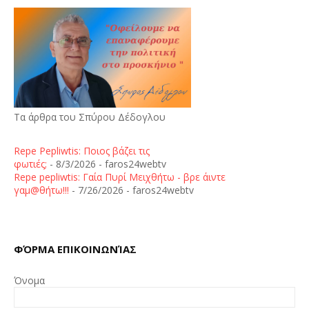
Τα άρθρα του Σπύρου Δέδογλου
Repe Pepliwtis: Ποιος βάζει τις
φωτιές;
- 8/3/2026
- faros24webtv
Repe pepliwtis: Γαία Πυρί Μειχθήτω - βρε άιντε
γαμ@θήτω!!!
- 7/26/2026
- faros24webtv
ΦΌΡΜΑ ΕΠΙΚΟΙΝΩΝΊΑΣ
Όνομα