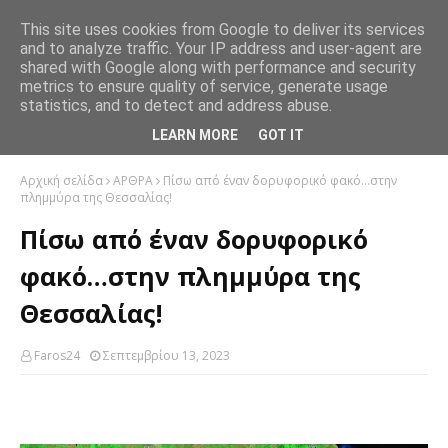
This site uses cookies from Google to deliver its services
and to analyze traffic. Your IP address and user-agent are
shared with Google along with performance and security
metrics to ensure quality of service, generate usage
statistics, and to detect and address abuse.
LEARN MORE
GOT IT
Αρχική σελίδα
ΑΡΘΡΑ
Πίσω από έναν δορυφορικό φακό…στην
πλημμύρα της Θεσσαλίας!
Πίσω από έναν δορυφορικό
φακό…στην πλημμύρα της
Θεσσαλίας!
Faros24
Σεπτεμβρίου 13, 2023