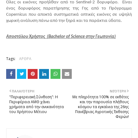
Όλες οι εικόνες προήλθαν από το Sentinel-2 δορυφόρο. Είναι
ένας δορυφόρος παρατήρησης της Γης από το Πρόγραμμα
Copernicus που αποκτά συστηματικά οπτικές εικόνες σε υψηλή
χωρική ανάλυση πάνω από την ξηρά και τα παράκτια ύδατα.
Αποστόλου Χρήστος (Bachelor of Science στην Γεωπονία)
Tags:
ΑΡΘΡΑ
ΠΑΛΑΙΌΤΕΡΗ
ΝΕΌΤΕΡΗ
"Περιφερειακή Σύνθεση": Η
Με πληρότητα 100% σε εκθέτες
Περιφέρεια ΑΜΘ χάνει
και την παρουσία πλήθους
χρήματα από την ανικανότητα
κόσμου τα εγκαίνια της 26ης
του Χρήστου Μέτιου
Πανέβριας Αγροτικής Έκθεσης
Φερών!