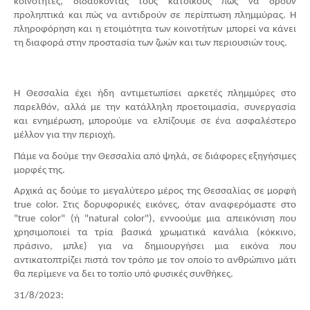
κοινότητες, διδάσκοντας τους κατοίκους πώς να δρουν
προληπτικά και πώς να αντιδρούν σε περίπτωση πλημμύρας. Η
πληροφόρηση και η ετοιμότητα των κοινοτήτων μπορεί να κάνει
τη διαφορά στην προστασία των ζωών και των περιουσιών τους.
Η Θεσσαλία έχει ήδη αντιμετωπίσει αρκετές πλημμύρες στο
παρελθόν, αλλά με την κατάλληλη προετοιμασία, συνεργασία
και ενημέρωση, μπορούμε να ελπίζουμε σε ένα ασφαλέστερο
μέλλον για την περιοχή.
Πάμε να δούμε την Θεσσαλία από ψηλά, σε διάφορες εξηγήσιμες
μορφές της.
Αρχικά ας δούμε το μεγαλύτερο μέρος της Θεσσαλίας σε μορφή
true color. Στις δορυφορικές εικόνες, όταν αναφερόμαστε στο
"true color" (ή "natural color"), εννοούμε μια απεικόνιση που
χρησιμοποιεί τα τρία βασικά χρωματικά κανάλια (κόκκινο,
πράσινο, μπλε) για να δημιουργήσει μια εικόνα που
αντικατοπτρίζει πιστά τον τρόπο με τον οποίο το ανθρώπινο μάτι
θα περίμενε να δει το τοπίο υπό φυσικές συνθήκες.
31/8/2023: