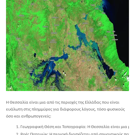
Η Θεσσαλία είναι μια από τις περιοχές της Ελλάδας που είναι
ευάλωτη στις πλημμύρες για διάφορους λόγους, τόσο φυσικούς
όσο και ανθρωπογενείς:
Γεωγραφική Θέση και Τοπογραφία: Η Θεσσαλία είναι μια μεγά
Ροές Ποταμών: Η περιοχή διασχίζεται από σημαντικούς ποταμ