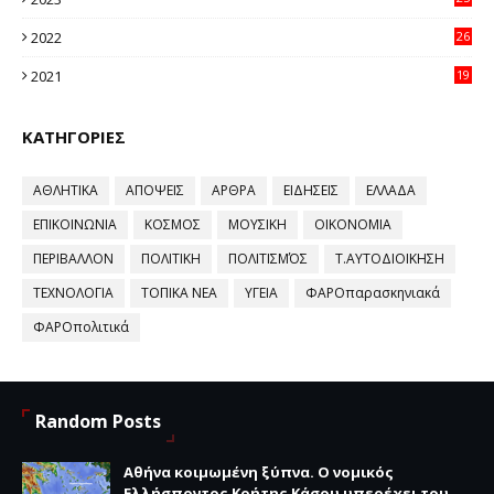
96
2022
26
58
2021
19
59
ΚΑΤΗΓΟΡΙΕΣ
ΑΘΛΗΤΙΚΑ
ΑΠΟΨΕΙΣ
ΑΡΘΡΑ
ΕΙΔΗΣΕΙΣ
ΕΛΛΑΔΑ
ΕΠΙΚΟΙΝΩΝΙΑ
ΚΟΣΜΟΣ
ΜΟΥΣΙΚΗ
ΟΙΚΟΝΟΜΙΑ
ΠΕΡΙΒΑΛΛΟΝ
ΠΟΛΙΤΙΚΗ
ΠΟΛΙΤΙΣΜΌΣ
Τ.ΑΥΤΟΔΙΟΙΚΗΣΗ
ΤΕΧΝΟΛΟΓΙΑ
ΤΟΠΙΚΑ ΝΕΑ
ΥΓΕΙΑ
ΦΑΡΟπαρασκηνιακά
ΦΑΡΟπολιτικά
Random Posts
Αθήνα κοιμωμένη ξύπνα. Ο νομικός
Ελλήσποντος Κρήτης Κάσου υπερέχει του