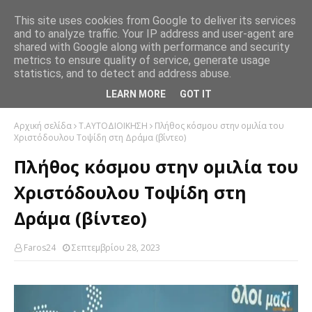
This site uses cookies from Google to deliver its services
and to analyze traffic. Your IP address and user-agent are
shared with Google along with performance and security
metrics to ensure quality of service, generate usage
statistics, and to detect and address abuse.
LEARN MORE
GOT IT
Αρχική σελίδα
Τ.ΑΥΤΟΔΙΟΙΚΗΣΗ
Πλήθος κόσμου στην ομιλία του
Χριστόδουλου Τοψίδη στη Δράμα (βίντεο)
Πλήθος κόσμου στην ομιλία του
Χριστόδουλου Τοψίδη στη
Δράμα (βίντεο)
Faros24
Σεπτεμβρίου 28, 2023