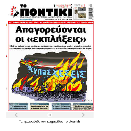
Τα
πρωτοσέλιδα
των
εφημερίδων
-
protoselida