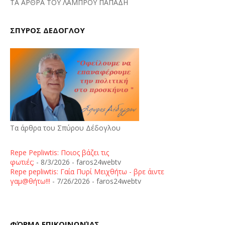
ΤΑ ΑΡΘΡΑ ΤΟΥ ΛΑΜΠΡΟΥ ΠΑΠΑΔΗ
ΣΠΥΡΟΣ ΔΕΔΟΓΛΟΥ
Τα άρθρα του Σπύρου Δέδογλου
Repe Pepliwtis: Ποιος βάζει τις
φωτιές;
- 8/3/2026
- faros24webtv
Repe pepliwtis: Γαία Πυρί Μειχθήτω - βρε άιντε
γαμ@θήτω!!!
- 7/26/2026
- faros24webtv
ΦΌΡΜΑ ΕΠΙΚΟΙΝΩΝΊΑΣ