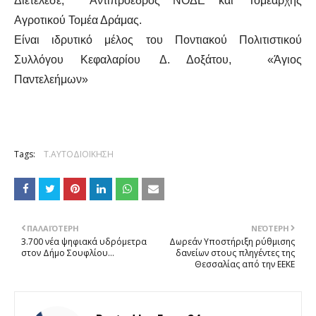
Διετέλεσε, Αντιπρόεδρος ΝΟΔΕ και Τομεάρχης
Αγροτικού Τομέα Δράμας.
Είναι ιδρυτικό μέλος του Ποντιακού Πολιτιστικού
Συλλόγου Κεφαλαρίου Δ. Δοξάτου, «Άγιος
Παντελεήμων»
Tags:
Τ.ΑΥΤΟΔΙΟΙΚΗΣΗ
ΠΑΛΑΙΌΤΕΡΗ
ΝΕΌΤΕΡΗ
3.700 νέα ψηφιακά υδρόμετρα
Δωρεάν Υποστήριξη ρύθμισης
στον Δήμο Σουφλίου…
δανείων στους πληγέντες της
Θεσσαλίας από την ΕΕΚΕ