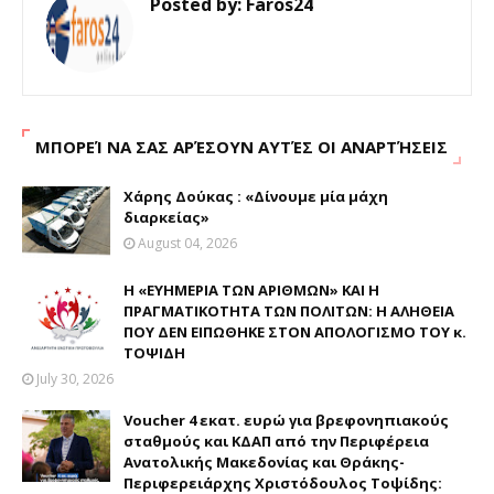
Posted by:
Faros24
ΜΠΟΡΕΊ ΝΑ ΣΑΣ ΑΡΈΣΟΥΝ ΑΥΤΈΣ ΟΙ ΑΝΑΡΤΉΣΕΙΣ
Χάρης Δούκας : «Δίνουμε μία μάχη
διαρκείας»
August 04, 2026
Η «ΕΥΗΜΕΡΙΑ ΤΩΝ ΑΡΙΘΜΩΝ» ΚΑΙ Η
ΠΡΑΓΜΑΤΙΚΟΤΗΤΑ ΤΩΝ ΠΟΛΙΤΩΝ: Η ΑΛΗΘΕΙΑ
ΠΟΥ ΔΕΝ ΕΙΠΩΘΗΚΕ ΣΤΟΝ ΑΠΟΛΟΓΙΣΜΟ ΤΟΥ κ.
ΤΟΨΙΔΗ
July 30, 2026
Voucher 4 εκατ. ευρώ για βρεφονηπιακούς
σταθμούς και ΚΔΑΠ από την Περιφέρεια
Ανατολικής Μακεδονίας και Θράκης-
Περιφερειάρχης Χριστόδουλος Τοψίδης: