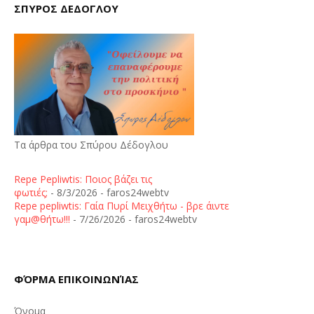
ΣΠΥΡΟΣ ΔΕΔΟΓΛΟΥ
Τα άρθρα του Σπύρου Δέδογλου
Repe Pepliwtis: Ποιος βάζει τις
φωτιές;
- 8/3/2026
- faros24webtv
Repe pepliwtis: Γαία Πυρί Μειχθήτω - βρε άιντε
γαμ@θήτω!!!
- 7/26/2026
- faros24webtv
ΦΌΡΜΑ ΕΠΙΚΟΙΝΩΝΊΑΣ
Όνομα