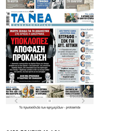
Τα
πρωτοσέλιδα
των
εφημερίδων
-
protoselida