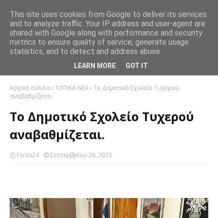
This site uses cookies from Google to deliver its services
and to analyze traffic. Your IP address and user-agent are
shared with Google along with performance and security
metrics to ensure quality of service, generate usage
statistics, and to detect and address abuse.
LEARN MORE
GOT IT
Αρχική σελίδα
ΤΟΠΙΚΑ ΝΕΑ
Το Δημοτικό Σχολείο Τυχερού
αναβαθμίζεται.
Το Δημοτικό Σχολείο Τυχερού
αναβαθμίζεται.
Faros24
Σεπτεμβρίου 26, 2023