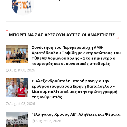
ΜΠΟΡΕΊ ΝΑ ΣΑΣ ΑΡΈΣΟΥΝ ΑΥΤΈΣ ΟΙ ΑΝΑΡΤΉΣΕΙΣ
Συνάντηση του Περιφερειάρχη ΑΜΘ
Χριστόδουλου Τοψίδη με εκπροσώπους του
TÜRSAB Αδριανούπολης – Στο επίκεντρο ο
τουρισμός και οι συνοριακές υποδομές
August 08, 2026
Η Αλεξανδρούπολη υπερήφανη για την
ερυθροσταυρίτισσα Ειρήνη Παπάζογλου –
Μια συμπολίτισσά μας στην πρώτη γραμμή
της ανθρωπιάς
August 08, 2026
"Ελληνικός Χρυσός ΑΕ": Αλήθειες και Ψέματα
August 08, 2026