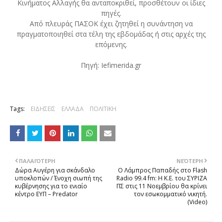
Κινήματος Αλλαγής θα ανταποκριθεί, προσθέτουν οι ίδιες
πηγές.
Από πλευράς ΠΑΣΟΚ έχει ζητηθεί η συνάντηση να
πραγματοποιηθεί στα τέλη της εβδομάδας ή στις αρχές της
επόμενης.
Πηγή: Iefimerida.gr
Tags:
ΕΙΔΗΣΕΙΣ
ΕΛΛΑΔΑ
ΠΟΛΙΤΙΚΗ
ΠΑΛΑΙΌΤΕΡΗ
ΝΕΌΤΕΡΗ
Δώρα Αυγέρη για σκάνδαλο
Ο Λάμπρος Παπαδής στο Flash
υποκλοπών / Ένοχη σιωπή της
Radio 99.4 fm: H Κ.Ε. του ΣΥΡΙΖΑ
κυβέρνησης για το ενιαίο
ΠΣ στις 11 Νοεμβρίου θα κρίνει
κέντρο ΕΥΠ – Predator
τον εσωκομματικό νικητή.
(Video)