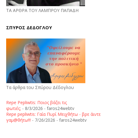
ΤΑ ΑΡΘΡΑ ΤΟΥ ΛΑΜΠΡΟΥ ΠΑΠΑΔΗ
ΣΠΥΡΟΣ ΔΕΔΟΓΛΟΥ
Τα άρθρα του Σπύρου Δέδογλου
Repe Pepliwtis: Ποιος βάζει τις
φωτιές;
- 8/3/2026
- faros24webtv
Repe pepliwtis: Γαία Πυρί Μειχθήτω - βρε άιντε
γαμ@θήτω!!!
- 7/26/2026
- faros24webtv