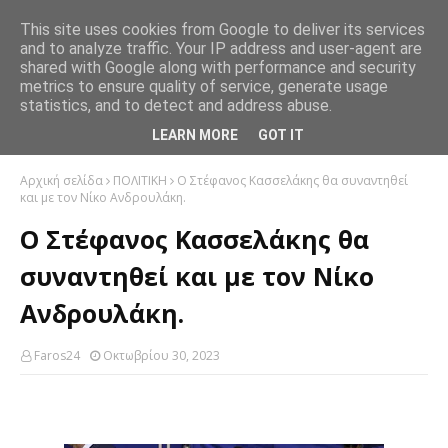
This site uses cookies from Google to deliver its services
and to analyze traffic. Your IP address and user-agent are
shared with Google along with performance and security
metrics to ensure quality of service, generate usage
statistics, and to detect and address abuse.
LEARN MORE
GOT IT
Αρχική σελίδα
ΠΟΛΙΤΙΚΗ
Ο Στέφανος Κασσελάκης θα συναντηθεί
και με τον Νίκο Ανδρουλάκη.
Ο Στέφανος Κασσελάκης θα
συναντηθεί και με τον Νίκο
Ανδρουλάκη.
Faros24
Οκτωβρίου 30, 2023