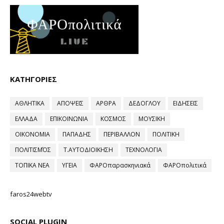
ΚΑΤΗΓΟΡΙΕΣ
ΑΘΛΗΤΙΚΑ
ΑΠΟΨΕΙΣ
ΑΡΘΡΑ
ΔΕΔΟΓΛΟΥ
ΕΙΔΗΣΕΙΣ
ΕΛΛΑΔΑ
ΕΠΙΚΟΙΝΩΝΙΑ
ΚΟΣΜΟΣ
ΜΟΥΣΙΚΗ
ΟΙΚΟΝΟΜΙΑ
ΠΑΠΑΔΗΣ
ΠΕΡΙΒΑΛΛΟΝ
ΠΟΛΙΤΙΚΗ
ΠΟΛΙΤΙΣΜΌΣ
Τ.ΑΥΤΟΔΙΟΙΚΗΣΗ
ΤΕΧΝΟΛΟΓΙΑ
ΤΟΠΙΚΑ ΝΕΑ
ΥΓΕΙΑ
ΦΑΡΟπαρασκηνιακά
ΦΑΡΟπολιτικά
faros24webtv
SOCIAL PLUGIN