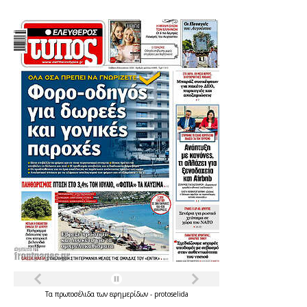
Τα
πρωτοσέλιδα
των
εφημερίδων
-
protoselida