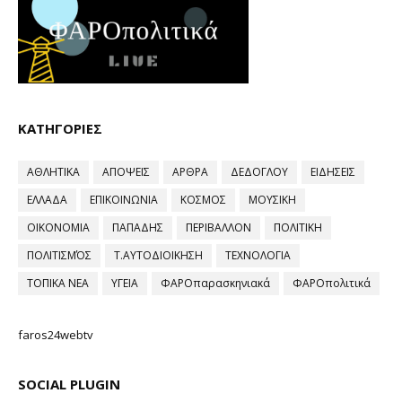
ΚΑΤΗΓΟΡΙΕΣ
ΑΘΛΗΤΙΚΑ
ΑΠΟΨΕΙΣ
ΑΡΘΡΑ
ΔΕΔΟΓΛΟΥ
ΕΙΔΗΣΕΙΣ
ΕΛΛΑΔΑ
ΕΠΙΚΟΙΝΩΝΙΑ
ΚΟΣΜΟΣ
ΜΟΥΣΙΚΗ
ΟΙΚΟΝΟΜΙΑ
ΠΑΠΑΔΗΣ
ΠΕΡΙΒΑΛΛΟΝ
ΠΟΛΙΤΙΚΗ
ΠΟΛΙΤΙΣΜΌΣ
Τ.ΑΥΤΟΔΙΟΙΚΗΣΗ
ΤΕΧΝΟΛΟΓΙΑ
ΤΟΠΙΚΑ ΝΕΑ
ΥΓΕΙΑ
ΦΑΡΟπαρασκηνιακά
ΦΑΡΟπολιτικά
faros24webtv
SOCIAL PLUGIN