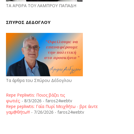
ΤΑ ΑΡΘΡΑ ΤΟΥ ΛΑΜΠΡΟΥ ΠΑΠΑΔΗ
ΣΠΥΡΟΣ ΔΕΔΟΓΛΟΥ
Τα άρθρα του Σπύρου Δέδογλου
Repe Pepliwtis: Ποιος βάζει τις
φωτιές;
- 8/3/2026
- faros24webtv
Repe pepliwtis: Γαία Πυρί Μειχθήτω - βρε άιντε
γαμ@θήτω!!!
- 7/26/2026
- faros24webtv