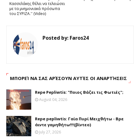
Κασσελάκης θέλει να τελειώσει
με τα μνημονιακά πρόσωπα
του ΣΥΡΙΖΑ.'' (Video)
Posted by:
Faros24
ΜΠΟΡΕΊ ΝΑ ΣΑΣ ΑΡΈΣΟΥΝ ΑΥΤΈΣ ΟΙ ΑΝΑΡΤΉΣΕΙΣ
Repe Pepliwtis: "Ποιος Βάζει τις Φωτιές";
August 04, 2026
Repe pepliwtis: Γαία Πυρί Μειχθήτω - Βρε
άιντε γαμηθήτω!!!(βίντεο)
July 27, 2026