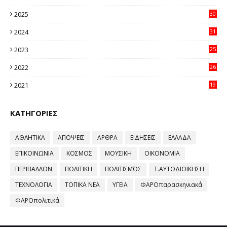
32
2025
30
11
2024
31
64
2023
25
96
2022
26
58
2021
19
59
ΚΑΤΗΓΟΡΙΕΣ
ΑΘΛΗΤΙΚΑ
ΑΠΟΨΕΙΣ
ΑΡΘΡΑ
ΕΙΔΗΣΕΙΣ
ΕΛΛΑΔΑ
ΕΠΙΚΟΙΝΩΝΙΑ
ΚΟΣΜΟΣ
ΜΟΥΣΙΚΗ
ΟΙΚΟΝΟΜΙΑ
ΠΕΡΙΒΑΛΛΟΝ
ΠΟΛΙΤΙΚΗ
ΠΟΛΙΤΙΣΜΌΣ
Τ.ΑΥΤΟΔΙΟΙΚΗΣΗ
ΤΕΧΝΟΛΟΓΙΑ
ΤΟΠΙΚΑ ΝΕΑ
ΥΓΕΙΑ
ΦΑΡΟπαρασκηνιακά
ΦΑΡΟπολιτικά