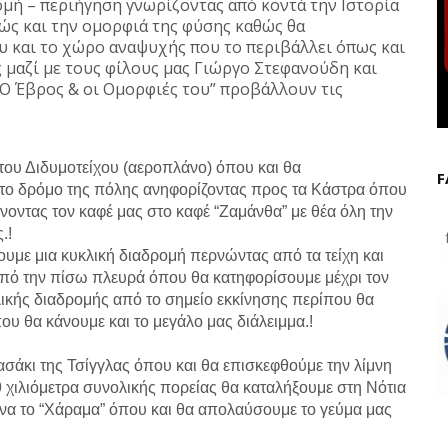
μή – περιήγηση γνωρίζοντας από κοντά την Ιστορία
ώς και την ομορφιά της φύσης καθώς θα
υ και το χώρο αναψυχής που το περιβάλλει όπως και
 μαζί με τους φίλους μας Γιώργο Στεφανούδη και
“Ο Έβρος & οι Ομορφιές του” προβάλλουν τις
του Διδυμοτείχου (αεροπλάνο) όπου και θα
F
το δρόμο της πόλης ανηφορίζοντας προς τα Κάστρα όπου
οντας τον καφέ μας στο καφέ “Ζαμάνθα” με θέα όλη την
.!
f
υμε μια κυκλική διαδρομή περνώντας από τα τείχη και
από την πίσω πλευρά όπου θα κατηφορίσουμε μέχρι τον
ικής διαδρομής από το σημείο εκκίνησης περίπου θα
υ θα κάνουμε και το μεγάλο μας διάλειμμα.!
ασάκι της Τσίγγλας όπου και θα επισκεφθούμε την λίμνη
 χιλιόμετρα συνολικής πορείας θα καταλήξουμε στη Νότια
ρνα το “Χάραμα” όπου και θα απολαύσουμε το γεύμα μας