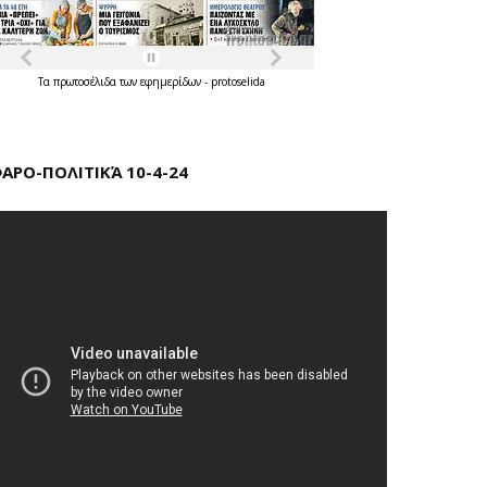
Τα
πρωτοσέλιδα
των
εφημερίδων
-
protoselida
ΑΡΟ-ΠΟΛΙΤΙΚΆ 10-4-24