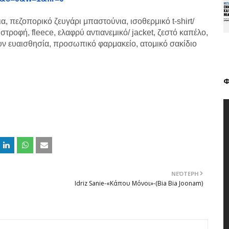
 πεζοπορικό ζευγάρι μπαστούνια, ισοθερμικό t-shirt/
στροφή, fleece, ελαφρύ αντιανεμικό/ jacket, ζεστό καπέλο,
χουν ευαισθησία, προσωπικό φαρμακείο, ατομικό σακίδιο
Φ
ΝΕΌΤΕΡΗ
Idriz Sanie-«Κάπου Μόνοι»-(Bia Bia Joonam)