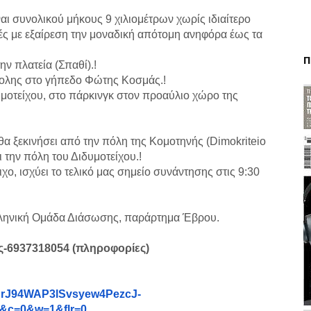
αι συνολικού μήκους 9 χιλιομέτρων χωρίς ιδιαίτερο
ές με εξαίρεση την μοναδική απότομη ανηφόρα έως τα
Π
ν πλατεία (Σπαθί).!
πολης στο γήπεδο Φώτης Κοσμάς.!
υμοτείχου, στο πάρκινγκ στον προαύλιο χώρο της
θα ξεκινήσει από την πόλη της Κομοτηνής (Dimokriteio
 την πόλη του Διδυμοτείχου.!
ιχο, ισχύει το τελικό μας σημείο συνάντησης στις 9:30
λληνική Ομάδα Διάσωσης, παράρτημα Έβρου.
-6937318054 (πληροφορίες)
UrJ94WAP3lSvsyew4Pezc
J-
0&c=0&w=1&flr=0