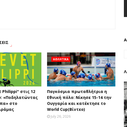
Α
ΣΕΙΣ
ΑΘΛΗΤΙΚΑ
Λ
 Philippi" στις 12
Παγκόσμια πρωταθλήτρια η
υ: «Ποδηλατώντας
Εθνική πόλο: Νίκησε 15-14 την
υπα» στο
Ουγγαρία και κατέκτησε το
Δράμας
World Cup(Βίντεο)
July 26, 2026