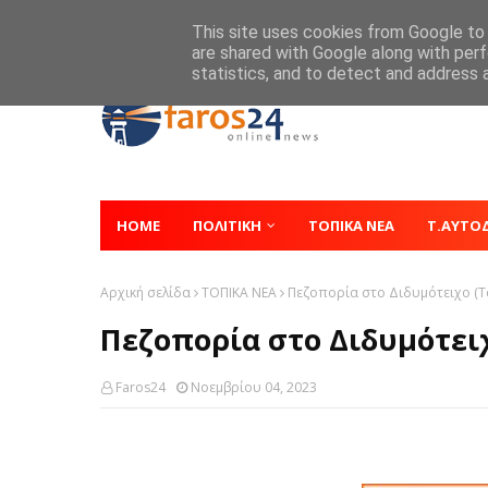
Home
About
Contact
This site uses cookies from Google to d
are shared with Google along with perf
statistics, and to detect and address 
HOME
ΠΟΛΙΤΙΚΗ
ΤΟΠΙΚΑ ΝΕΑ
Τ.ΑΥΤΟ
Αρχική σελίδα
ΤΟΠΙΚΑ ΝΕΑ
Πεζοπορία στο Διδυμότειχο (Τ
Πεζοπορία στο Διδυμότειχ
Faros24
Νοεμβρίου 04, 2023