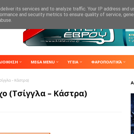
eliver its services and to analyze traffic. Your IP address and 
ormance and security metrics to ensure quality of service, gen
abuse.
ΔΙΟΙΚΗΣΗ
MEGA MENU
ΥΓΕΙΑ
ΦΑΡΟΠΟΛΙΤΙΚΆ
σίγγλα – Κάστρα)
Α
ο (Τσίγγλα – Κάστρα)