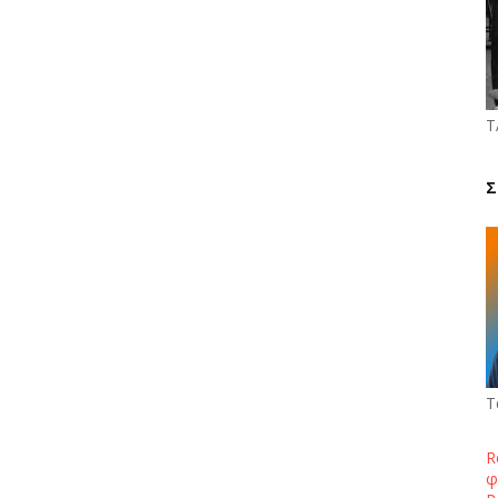
Τ
Σ
Τ
R
φ