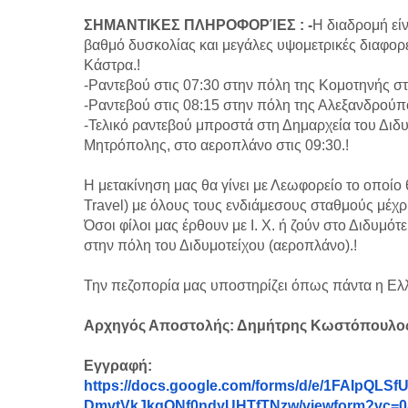
ΣΗΜΑΝΤΙΚΕΣ ΠΛΗΡΟΦΟΡΊΕΣ : -
Η διαδρομή είν
βαθμό δυσκολίας και μεγάλες υψομετρικές διαφορ
Κάστρα.!
-Ραντεβού στις 07:30 στην πόλη της Κομοτηνής στη
-Ραντεβού στις 08:15 στην πόλη της Αλεξανδρού
-Τελικό ραντεβού μπροστά στη Δημαρχεία του Διδ
Μητρόπολης, στο αεροπλάνο στις 09:30.!
Η μετακίνηση μας θα γίνει με Λεωφορείο το οποίο 
Travel) με όλους τους ενδιάμεσους σταθμούς μέχρι
Όσοι φίλοι μας έρθουν με Ι. Χ. ή ζούν στο Διδυμότε
στην πόλη του Διδυμοτείχου (αεροπλάνο).!
Την πεζοπορία μας υποστηρίζει όπως πάντα η Ε
Αρχηγός Αποστολής: Δημήτρης Κωστόπουλος
Εγγραφή:
https://docs.google.com/forms/
d/e/
1FAIpQLSf
DmvtVkJkqQNf0ndyUHTfTNzw/
viewform?vc=