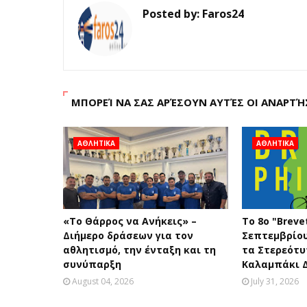
Posted by:
Faros24
ΜΠΟΡΕΊ ΝΑ ΣΑΣ ΑΡΈΣΟΥΝ ΑΥΤΈΣ ΟΙ ΑΝΑΡΤΉ
ΑΘΛΗΤΙΚΑ
ΑΘΛΗΤΙΚΑ
«Το Θάρρος να Ανήκεις» –
Το 8ο "Brevet
Διήμερο δράσεων για τον
Σεπτεμβρίο
αθλητισμό, την ένταξη και τη
τα Στερεότ
συνύπαρξη
Καλαμπάκι 
August 04, 2026
July 31, 2026