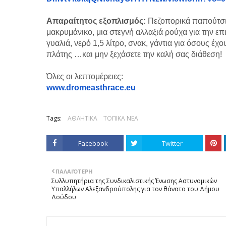
Απαραίτητος εξοπλισμός:
Πεζοπορικά παπούτσια,
μακρυμάνικο, μια στεγνή αλλαξιά ρούχα για την επι
γυαλιά, νερό 1,5 λίτρο, σνακ, γάντια για όσους έ
πλάτης …και μην ξεχάσετε την καλή σας διάθεση!
Όλες οι λεπτομέρειες:
www.dromeasthrace.eu
Tags:
ΑΘΛΗΤΙΚΑ
ΤΟΠΙΚΑ ΝΕΑ
Facebook
Twitter
ΠΑΛΑΙΌΤΕΡΗ
Συλλυπητήρια της Συνδικαλιστικής Ένωσης Αστυνομικών
Υπαλλήλων Αλεξανδρούπολης για τον θάνατο του Δήμου
Δούδου