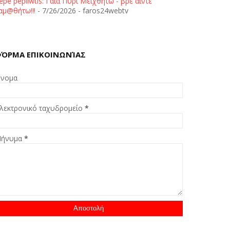
epe pepliwtis: Γαία Πυρί Μειχθήτω - βρε άιντε
αμ@θήτω!!!
- 7/26/2026
- faros24webtv
ΌΡΜΑ ΕΠΙΚΟΙΝΩΝΊΑΣ
νομα
λεκτρονικό ταχυδρομείο
*
ήνυμα
*