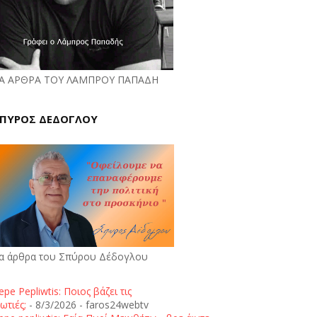
Α ΑΡΘΡΑ ΤΟΥ ΛΑΜΠΡΟΥ ΠΑΠΑΔΗ
ΠΥΡΟΣ ΔΕΔΟΓΛΟΥ
α άρθρα του Σπύρου Δέδογλου
epe Pepliwtis: Ποιος βάζει τις
ωτιές;
- 8/3/2026
- faros24webtv