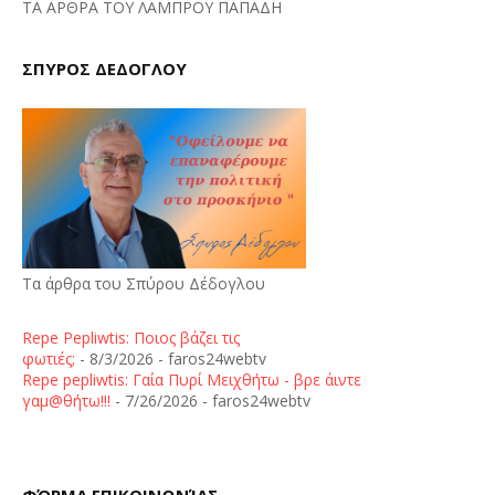
ΤΑ ΑΡΘΡΑ ΤΟΥ ΛΑΜΠΡΟΥ ΠΑΠΑΔΗ
ΣΠΥΡΟΣ ΔΕΔΟΓΛΟΥ
Τα άρθρα του Σπύρου Δέδογλου
Repe Pepliwtis: Ποιος βάζει τις
φωτιές;
- 8/3/2026
- faros24webtv
Repe pepliwtis: Γαία Πυρί Μειχθήτω - βρε άιντε
γαμ@θήτω!!!
- 7/26/2026
- faros24webtv