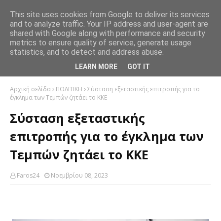
This site uses cookies from Google to deliver its services
and to analyze traffic. Your IP address and user-agent are
shared with Google along with performance and security
metrics to ensure quality of service, generate usage
statistics, and to detect and address abuse.
LEARN MORE
GOT IT
Αρχική σελίδα
ΠΟΛΙΤΙΚΗ
Σύσταση εξεταστικής επιτροπής για το
έγκλημα των Τεμπών ζητάει το ΚΚΕ
Σύσταση εξεταστικής
επιτροπής για το έγκλημα των
Τεμπών ζητάει το ΚΚΕ
Faros24
Νοεμβρίου 08, 2023