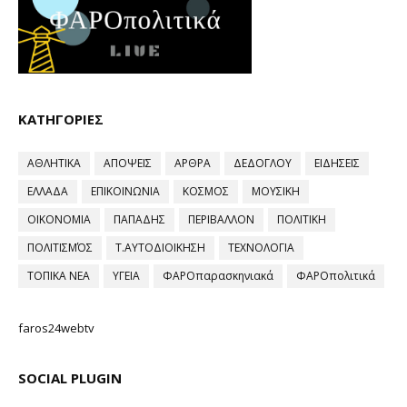
ΚΑΤΗΓΟΡΙΕΣ
ΑΘΛΗΤΙΚΑ
ΑΠΟΨΕΙΣ
ΑΡΘΡΑ
ΔΕΔΟΓΛΟΥ
ΕΙΔΗΣΕΙΣ
ΕΛΛΑΔΑ
ΕΠΙΚΟΙΝΩΝΙΑ
ΚΟΣΜΟΣ
ΜΟΥΣΙΚΗ
ΟΙΚΟΝΟΜΙΑ
ΠΑΠΑΔΗΣ
ΠΕΡΙΒΑΛΛΟΝ
ΠΟΛΙΤΙΚΗ
ΠΟΛΙΤΙΣΜΌΣ
Τ.ΑΥΤΟΔΙΟΙΚΗΣΗ
ΤΕΧΝΟΛΟΓΙΑ
ΤΟΠΙΚΑ ΝΕΑ
ΥΓΕΙΑ
ΦΑΡΟπαρασκηνιακά
ΦΑΡΟπολιτικά
faros24webtv
SOCIAL PLUGIN