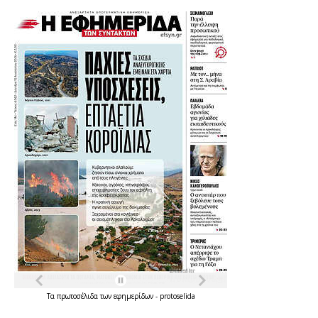
Τα
πρωτοσέλιδα
των
εφημερίδων
-
protoselida