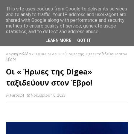
This site uses cookies from Google to deliver its services
and to analyze traffic. Your IP address and user-agent are
shared with Google along with performance and security
metrics to ensure quality of service, generate usage
statistics, and to detect and address abuse.
LEARN MORE
GOT IT
Αρχική σελίδα
ΤΟΠΙΚΑ ΝΕΑ
Οι « Ήρωες της Digea» ταξιδεύουν στον
Έβρο!
Οι « Ήρωες της Digea»
ταξιδεύουν στον Έβρο!
Faros24
Νοεμβρίου 10, 2023