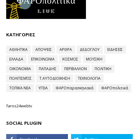
ΚΑΤΗΓΟΡΙΕΣ
ΑΘΛΗΤΙΚΑ
ΑΠΟΨΕΙΣ
ΑΡΘΡΑ
ΔΕΔΟΓΛΟΥ
ΕΙΔΗΣΕΙΣ
ΕΛΛΑΔΑ
ΕΠΙΚΟΙΝΩΝΙΑ
ΚΟΣΜΟΣ
ΜΟΥΣΙΚΗ
ΟΙΚΟΝΟΜΙΑ
ΠΑΠΑΔΗΣ
ΠΕΡΙΒΑΛΛΟΝ
ΠΟΛΙΤΙΚΗ
ΠΟΛΙΤΙΣΜΌΣ
Τ.ΑΥΤΟΔΙΟΙΚΗΣΗ
ΤΕΧΝΟΛΟΓΙΑ
ΤΟΠΙΚΑ ΝΕΑ
ΥΓΕΙΑ
ΦΑΡΟπαρασκηνιακά
ΦΑΡΟπολιτικά
faros24webtv
SOCIAL PLUGIN