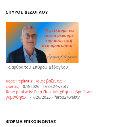
ΣΠΥΡΟΣ ΔΕΔΟΓΛΟΥ
Τα άρθρα του Σπύρου Δέδογλου
Repe Pepliwtis: Ποιος βάζει τις
φωτιές;
- 8/3/2026
- faros24webtv
Repe pepliwtis: Γαία Πυρί Μειχθήτω - βρε άιντε
γαμ@θήτω!!!
- 7/26/2026
- faros24webtv
ΦΌΡΜΑ ΕΠΙΚΟΙΝΩΝΊΑΣ