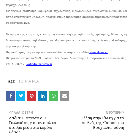
περιεχόμενό τους.
Με τεχνικό εξοπλισμό κορυφαίας τεχνολογίας, εξειδικευμένο ανθρώπινο δυναμικό και
άρτια υλικοτεχνική υποδομή, παρέχει στους τηλεθεατές ψηφιακό σήμα υψηλής ποιότητας
σε εικόνα και ήχο.
Το όραμα της εταιρείας είναι η μεγιστοποίηση της τηλεοπτικής εμπειρίας, δίνοντας τη
δυνατότητα στους τηλεθεατές να εξερευνήσουν τον κόσμο της επίγειας, ελεύθερης,
ψηφιακής τηλεόρασης.
Περισσότερες πληροφορίες είναι διαθέσιμες στην ιστοσελίδα
www.digea.gr
Πληροφορίες για τα ΜΜΕ: Ιωάννα Κολιάδου, Διευθύντρια Εμπορικού και Επικοινωνίας,
210 6838719,
ikoliadou@digea.gr
Tags:
ΤΟΠΙΚΑ ΝΕΑ
ΠΑΛΑΙΌΤΕΡΗ
ΝΕΌΤΕΡΗ
Δαδιά: Τι απαντά ο Θ.
Κλήση στην Εθνική για το
Σκυλακάκης για τον αιολικό
Διεθνές της Κύπρου του
σταθμό μέσα στο καμένο
Βραχιώλια Ιωάννη
δάσος