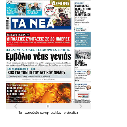
Τα
πρωτοσέλιδα
των
εφημερίδων
-
protoselida