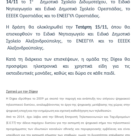
ο
14/11
το 1
Δημοτικό Σχολείο Διδυμοτείχου, το Ειδικό
Νηπιαγωγείο και Ειδικό Δημοτικό Σχολείο Ορεστιάδας, το
ΕΕΕΕΚ Ορεστιάδας και το ΕΝΕΕΓΥΛ Ορεστιάδας.
H δράση θα ολοκληρωθεί την
Τετάρτη 15/11,
όπου θα
επισκεφθούν το Ειδικό Νηπιαγωγείο και Ειδικό Δημοτικό
Σχολείο Αλεξανδρούπολης, το ΕΝΕΕΓΥΛ και το ΕΕΕΕΚ
Αλεξανδρούπολης.
Κατά τη διάρκεια των επισκέψεων, η ομάδα της Digea θα
προσφέρει ηλεκτρονικά και χρηστικά είδη για τις
εκπαιδευτικές μονάδες, καθώς και δώρα σε κάθε παιδί.
Σχετικά με την Digea
H Digea ιδρύθηκε το 2009 με σκοπό την παροχή και ανάπτυξη του επίγειου ψηφιακού
τηλεοπτικού δικτύου, αναλαμβάνοντας το έργο της ψηφιακής μετάβασης της χώρας στην
ψηφιακή εποχή και την ενημέρωση και σχετική καθοδήγηση των τηλεθεατών.
Από το 2014, έχει λάβει από την Εθνική Επιτροπή Τηλεπικοινωνιών και Ταχυδρομείων
(Ε.Ε.Τ.Τ) την άδεια παρόχου δικτύου για την εκπομπή σε ψηφιακό σήμα του τηλεοπτικού
προγράμματος των ιδιωτικών καναλιών εθνικής και περιφερειακής εμβέλειας και είναι
υπεύθυνη για την εκπομπή σήματος των σταθμών, χωρίς τη δυνατότητα επέμβασης στο